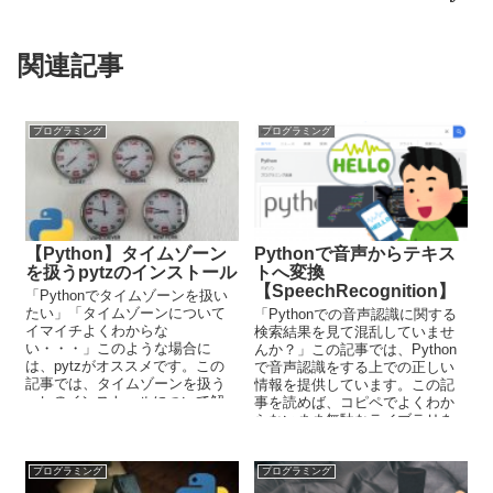
関連記事
プログラミング
プログラミング
【Python】タイムゾーン
Pythonで音声からテキス
を扱うpytzのインストール
トへ変換
【SpeechRecognition】
「Pythonでタイムゾーンを扱い
たい」「タイムゾーンについて
「Pythonでの音声認識に関する
イマイチよくわからな
検索結果を見て混乱していませ
い・・・」このような場合に
んか？」この記事では、Python
は、pytzがオススメです。この
で音声認識をする上での正しい
記事では、タイムゾーンを扱う
情報を提供しています。この記
pytzのインストールについて解
事を読めば、コピペでよくわか
説しています。
らないまま無駄なライブラリを
インストールすることもなくな
ります。
プログラミング
プログラミング