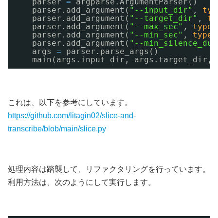
parser 
=
argparse.ArgumentParser()
parser.add_argument(
"--input_dir"
, 
typ
parser.add_argument(
"--target_dir"
, 
ty
parser.add_argument(
"--max_sec"
, 
type
=
parser.add_argument(
"--min_sec"
, 
type
=
parser.add_argument(
"--min_silence_dur
args 
=
parser.parse_args()
main(args.input_dir, args.target_dir, 
これは、以下を参考にしています。
https://github.com/litagin02/slice-and-
transcribe/blob/main/slice.py
処理内容は踏襲して、リファクタリングを行っています。
利用方法は、次のようにして実行します。