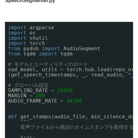
SpeechSegmenter.py
import
argparse
import
os
import
shutil
import
torch
from
pydub 
import
AudioSegment
from
tqdm 
import
tqdm
# モデルとユーティリティのロード
vad_model, utils 
=
torch.hub.load(repo_or_
(get_speech_timestamps, _, read_audio, 
*
_)
# グローバル設定
SAMPLING_RATE 
=
16000
MARGIN 
=
200
AUDIO_FRAME_RATE 
=
44100
def
get_stamps(audio_file, min_silence_dur
"""
音声ファイルから発話のタイムスタンプを取得する
Args: