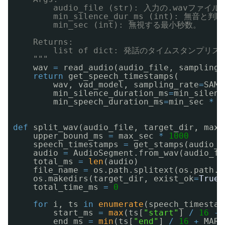
audio_file (str): 入力の.wavファイ
min_silence_dur_ms (int): 無音
min_sec (int): 無視する最小秒数。
Returns:
list of dict: 発話のタイムスタンプリス
"""
wav 
=
read_audio(audio_file, sampling_
return
get_speech_timestamps(
wav, vad_model, sampling_rate
=
SAMP
min_silence_duration_ms
=
min_silenc
min_speech_duration_ms
=
min_sec 
*
1
def
split_wav(audio_file, target_dir, max_
upper_bound_ms 
=
max_sec 
*
1000
speech_timestamps 
=
get_stamps(audio_f
audio 
=
AudioSegment.from_wav(audio_fi
total_ms 
=
len
(audio)
file_name 
=
os.path.splitext(os.path.b
os.makedirs(target_dir, exist_ok
=
True
)
total_time_ms 
=
0
for
i, ts 
in
enumerate
(speech_timestam
start_ms 
=
max
(ts[
"start"
] 
/
16
-
end_ms 
=
min
(ts[
"end"
] 
/
16
+
MARG