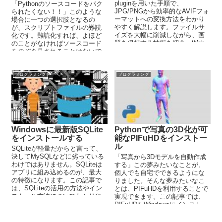
pluginを用いた手順で、
「Pythonのソースコードをパク
JPG/PNGから効率的なAVIFフォ
られたくない！！」このような
ーマットへの変換方法をわかり
場合に一つの選択肢となるの
やすく解説します。ファイルサ
が、スクリプトファイルの難読
イズを大幅に削減しながら、画
化です。難読化すれば、よほど
質を保持する技術を紹介。Web
のことがなければソースコード
開発者やアプリ開発者に最適で
をのぞき見されることはないで
す。
しょう。この記事では、難読化
ツールであるPyArmorに関して
解説しています。
プログラミング
プログラミング
Windowsに最新版SQLite
Pythonで写真の3D化が可
をインストールする
能なPIFuHDをインストー
ル
SQLiteが軽量だからと言って、
決してMySQLなどに劣っている
「写真から3Dモデルを自動作成
わけではありません。SQLiteは
する」この夢みたいなことが、
アプリに組み込めるのが、最大
個人でも自宅でできるようにな
の特徴になります。この記事で
りました。そんな夢みたいなこ
は、SQLiteの活用の方法やイン
とは、PIFuHDを利用することで
ストール方法についてわかりや
実現できます。この記事では、
すく解説しています。
PIFuHDをWindowsにインストー
ルする方法を解説しています。