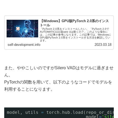
【Windows】GPU版PyTorch 2.0系のインス
トール
「PyTorch 2.0系をインストールしたい」 「PyTorch 2.0で
AUTOMATIC1111版web Uは動くの？」このような場合に
は、この記事が参考になります。この記事では、Windowsに
GPU版PyTorch 2.0系をインストールする方法を解説してい
ます。
self-development.info
2023.03.18
また、ややこしいのですがSilero VADはモデルに過ぎませ
ん。
PyTorchの関数を用いて、以下のようなコードでモデルを
利用することになります。
model, utils 
=
torch.hub.load(repo_or_dir
=
model
=
'siler