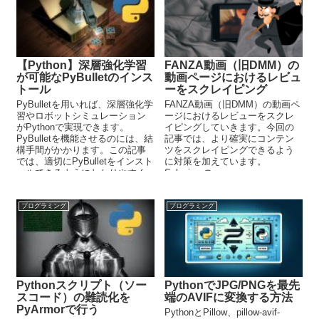
【Python】深層強化学習
FANZA動画（旧DMM）の
が可能なPyBulletのインス
動画ページにおけるレビュ
トール
ーをスクレイピング
PyBulletを用いれば、深層強化学
FANZA動画（旧DMM）の動画ペ
習やロボットシミュレーション
ージにおけるレビューをスクレ
がPythonで実現できます。
イピングしていきます。今回の
PyBulletを機能させるのには、結
記事では、より確実にコンテン
構手間がかかります。この記事
ツをスクレイピングできるよう
では、適切にPyBulletをインスト
に対策を加えています。
ールできるようにわかりやすく
Seleniumの
解説しています。
element_to_be_clickableを利用
すれば、対象となる要素がクリ
ック可能となるまで待ち状態と
プログラミング
プログラミング
なります。
Pythonスクリプト（ソー
PythonでJPG/PNGを最先
スコード）の難読化を
端のAVIFに変換する方法
PyArmorで行う
PythonとPillow、pillow-avif-