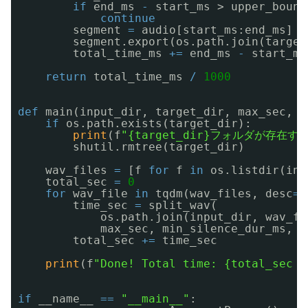
if
end_ms 
-
start_ms > upper_bound
continue
segment 
=
audio[start_ms:end_ms]
segment.export(os.path.join(target
total_time_ms 
+
=
end_ms 
-
start_ms
return
total_time_ms 
/
1000
def
main(input_dir, target_dir, max_sec, m
if
os.path.exists(target_dir):
print
(f
"{target_dir}フォルダが存在
shutil.rmtree(target_dir)
wav_files 
=
[f 
for
f 
in
os.listdir(inp
total_sec 
=
0
for
wav_file 
in
tqdm(wav_files, desc
=
"
time_sec 
=
split_wav(
os.path.join(input_dir, wav_fi
max_sec, min_silence_dur_ms, m
total_sec 
+
=
time_sec
print
(f
"Done! Total time: {total_sec /
if
__name__ 
=
=
"__main__"
: