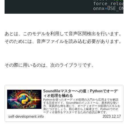
force_reload
onnx
=
USE_ONN
あとは、このモデルを利用して音声区間検出を行います。
そのためには、音声ファイルを読み込む必要があります。
その際に用いるのは、次のライブラリです。
Soundfileマスターへの道：Pythonでオーデ
ィオ処理を極める
Pythonを使ったオーディオ処理の入門から応用までを解説
する完全ガイド。Soundfileのインストール、基本的な使い
方、実践的な例を通じて、オーディオデータ処理のスキルを
身につけましょう。初心者から上級者まで、Pythonでのオ
ーディオ操作をマスターするための必読記事です。
self-development.info
2023.12.17