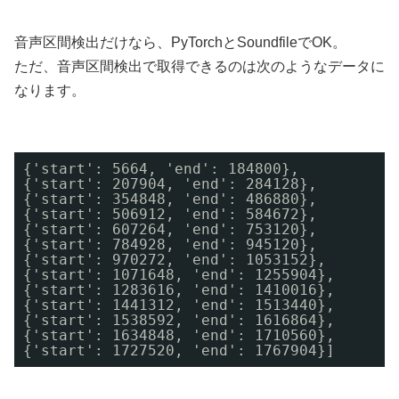
音声区間検出だけなら、PyTorchとSoundfileでOK。
ただ、音声区間検出で取得できるのは次のようなデータに
なります。
{'start': 5664, 'end': 184800},
{'start': 207904, 'end': 284128}, 
{'start': 354848, 'end': 486880}, 
{'start': 506912, 'end': 584672}, 
{'start': 607264, 'end': 753120}, 
{'start': 784928, 'end': 945120}, 
{'start': 970272, 'end': 1053152}, 
{'start': 1071648, 'end': 1255904}, 
{'start': 1283616, 'end': 1410016}, 
{'start': 1441312, 'end': 1513440}, 
{'start': 1538592, 'end': 1616864}, 
{'start': 1634848, 'end': 1710560}, 
{'start': 1727520, 'end': 1767904}]