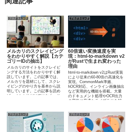
関連記事
プログラミング
プログラミング
メルカリのスクレイピング
60倍速い変換速度を実
をわかりやすく解説【カテ
現：html-to-markdown v2
ゴリーIDの抽出】
がRustで生まれ変わった
理由
メルカリのサイトをスクレイピ
ングする方法をわかりやすく解
html-to-markdown v2はRust実装
説しています。この記事では、
により従来の60-80倍の高速化を
メルカリを題材にして、スクレ
実現。CommonMark準拠、
イピングのやり方を基本から説
hOCR対応、インライン画像抽出
明しています。この記事を読め
など実用的な機能を搭載。大量
ば、メルカリだけではなく、そ
のドキュメント処理やOCR出力
れ以外のサイトもスクレイピン
の変換に最適なライブラリを解
グできるようになります。
説します。
プログラミング
プログラミング