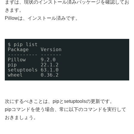
まずは、現状のインストール済みパッケージを確認してお
きます。
Pillowは、インストール済みです。
$ pip list
Package    Version
---------- -------
Pillow     9.2.0
pip        22.1.2
setuptools 63.1.0
wheel      0.36.2
次にするべきことは、pipとsetuptoolsの更新です。
pipコマンドを使う場合、常に以下のコマンドを実行して
おきましょう。