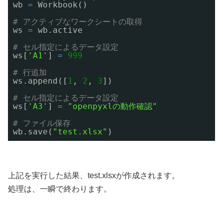
wb 
=
Workbook()
# アクティブなワークシートの取得
ws 
=
wb.active
# セル指定によるデータ設定
ws[
'A1'
] 
=
999
# 行追加
ws.append([
1
, 
2
, 
3
])
# セル指定によるデータ設定
ws[
'A3'
] 
=
"openpyxlの動作確認"
# ファイル保存
wb.save(
"test.xlsx"
)
上記を実行した結果、test.xlsxが作成されます。
処理は、一瞬で終わります。