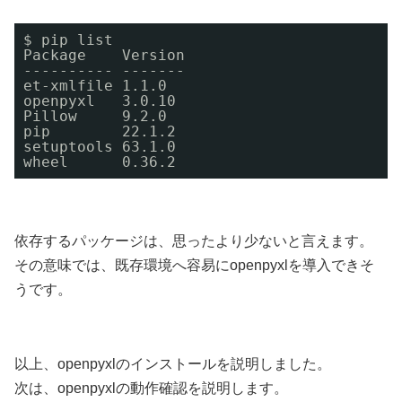
$ pip list
Package    Version
---------- -------
et-xmlfile 1.1.0
openpyxl   3.0.10
Pillow     9.2.0
pip        22.1.2
setuptools 63.1.0
wheel      0.36.2
依存するパッケージは、思ったより少ないと言えます。
その意味では、既存環境へ容易にopenpyxlを導入できそ
うです。
以上、openpyxlのインストールを説明しました。
次は、openpyxlの動作確認を説明します。