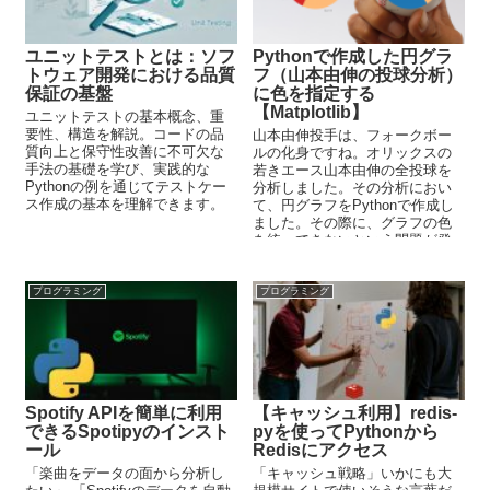
ユニットテストとは：ソフ
Pythonで作成した円グラ
トウェア開発における品質
フ（山本由伸の投球分析）
保証の基盤
に色を指定する
【Matplotlib】
ユニットテストの基本概念、重
要性、構造を解説。コードの品
山本由伸投手は、フォークボー
質向上と保守性改善に不可欠な
ルの化身ですね。オリックスの
手法の基礎を学び、実践的な
若きエース山本由伸の全投球を
Pythonの例を通じてテストケー
分析しました。その分析におい
ス作成の基本を理解できます。
て、円グラフをPythonで作成し
ました。その際に、グラフの色
を統一できないという問題が発
生。この記事では、色バラバラ
問題を解決する方法を解説して
います。
プログラミング
プログラミング
Spotify APIを簡単に利用
【キャッシュ利用】redis-
できるSpotipyのインスト
pyを使ってPythonから
ール
Redisにアクセス
「楽曲をデータの面から分析し
「キャッシュ戦略」いかにも大