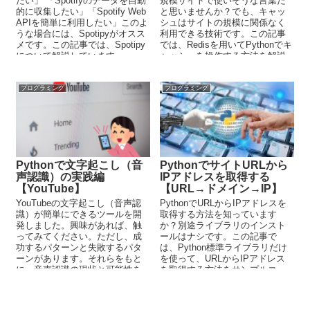
たい」 「Spotifyのデータを自動
規模サイトで使いそうな言葉だ
的に収集したい」「Spotify Web
と思いませんか？でも、キャッ
APIを簡単に利用したい」このよ
シュはサイトの規模に関係なく
うな場合には、Spotipyがオスス
利用できる技術です。この記事
メです。この記事では、Spotipy
では、Redisを用いてPythonでキ
について解説しています。
ャッシュを操作する方法を解説
しています。その際に利用する
のは、redis-pyとなります。
プログラミング
プログラミング
Pythonで文字起こし（音
PythonでサイトURLから
声認識）の実践編
IPアドレスを取得する
【YouTube】
【URL→ドメイン→IP】
YouTubeの文字起こし（音声認
PythonでURLからIPアドレスを
識）が簡単にできるツールを開
取得する方法を知っています
発しました。興味があれば、触
か？別途ライブラリのインスト
ってみてください。ただし、成
ールはナシです。この記事で
功するパターンと失敗するパタ
は、Python標準ライブラリだけ
ーンがあります。それらをもと
を使って、URLからIPアドレス
に、音声認識の現状と可能性を
を取得する方法をサンプルコー
解説しています。
ド付きで解説しています。