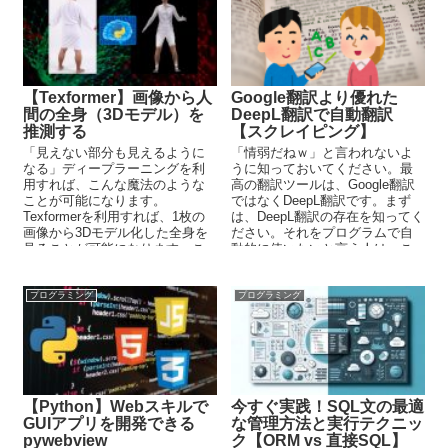
【Texformer】画像から人
Google翻訳より優れた
間の全身（3Dモデル）を
DeepL翻訳で自動翻訳
推測する
【スクレイピング】
「見えない部分も見えるように
「情弱だねｗ」と言われないよ
なる」ディープラーニングを利
うに知っておいてください。最
用すれば、こんな魔法のような
高の翻訳ツールは、Google翻訳
ことが可能になります。
ではなくDeepL翻訳です。まず
Texformerを利用すれば、1枚の
は、DeepL翻訳の存在を知ってく
画像から3Dモデル化した全身を
ださい。それをプログラムで自
見ることが可能になります。こ
動的に使いたいと言う人は、こ
の記事では、そのための方法を
の記事を参考にしてPythonで使
解説しています。
い倒してください。
プログラミング
プログラミング
【Python】Webスキルで
今すぐ実践！SQL文の最適
GUIアプリを開発できる
な管理方法と実行テクニッ
pywebview
ク【ORM vs 直接SQL】