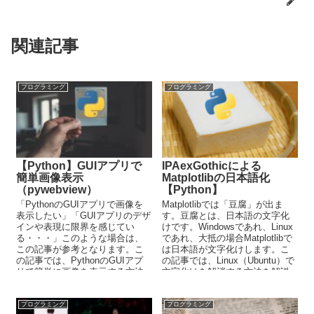
関連記事
プログラミング
プログラミング
【Python】GUIアプリで
IPAexGothicによる
簡単画像表示
Matplotlibの日本語化
（pywebview）
【Python】
「PythonのGUIアプリで画像を
Matplotlibでは「豆腐」が出ま
表示したい」「GUIアプリのデザ
す。豆腐とは、日本語の文字化
インや表現に限界を感じてい
けです。Windowsであれ、Linux
る・・・」このような場合は、
であれ、大抵の場合Matplotlibで
この記事が参考となります。こ
は日本語が文字化けします。こ
の記事では、PythonのGUIアプ
の記事では、Linux（Ubuntu）で
リで簡単に画像を表示する方法
文字化けを解消する方法を解説
を解説しています。
しています。
プログラミング
プログラミング