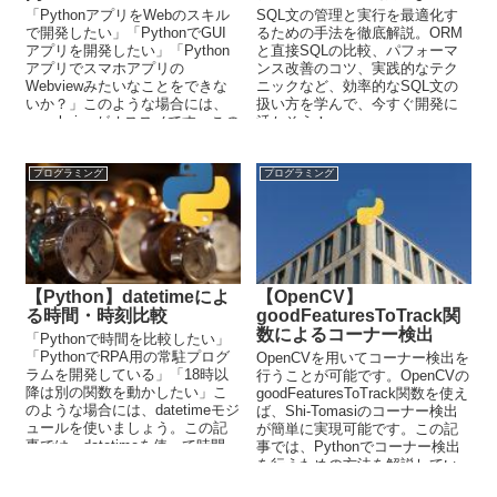
「PythonアプリをWebのスキル
SQL文の管理と実行を最適化す
で開発したい」「PythonでGUI
るための手法を徹底解説。ORM
アプリを開発したい」「Python
と直接SQLの比較、パフォーマ
アプリでスマホアプリの
ンス改善のコツ、実践的なテク
Webviewみたいなことをできな
ニックなど、効率的なSQL文の
いか？」このような場合には、
扱い方を学んで、今すぐ開発に
pywebviewがオススメです。この
活かそう！
記事では、pywebviewについて解
説しています。
プログラミング
プログラミング
【Python】datetimeによ
【OpenCV】
る時間・時刻比較
goodFeaturesToTrack関
数によるコーナー検出
「Pythonで時間を比較したい」
「PythonでRPA用の常駐プログ
OpenCVを用いてコーナー検出を
ラムを開発している」「18時以
行うことが可能です。OpenCVの
降は別の関数を動かしたい」こ
goodFeaturesToTrack関数を使え
のような場合には、datetimeモジ
ば、Shi-Tomasiのコーナー検出
ュールを使いましょう。この記
が簡単に実現可能です。この記
事では、datetimeを使って時間・
事では、Pythonでコーナー検出
時刻比較する方法を解説してい
を行うための方法を解説してい
ます。
ます。