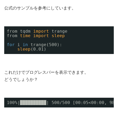
公式のサンプルを参考にしています。
from tqdm 
import
trange
from 
time
import
sleep
for
i 
in
trange(500):
sleep
(0.01)
これだけでプログレスバーを表示できます。
どうでしょうか？
100%|██████████| 500
/500
[00:05<00:00, 98.