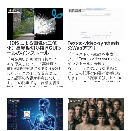
の自動生成を解説しています。
機械学習
機械学習
【DISによる画像の二値
Text-to-video-synthesis
化】高精度切り抜きGUIツ
のWebアプリ
ールのインストール
「テキストから動画を生成した
い」「Text-to-video-synthesisの
「AIを用いた画像切り抜きツー
インストールに失敗す
ルを導入したい」 「高精度の二
る・・・」このような場合に
値化処理が実現できるDISを利用
は、この記事の内容が参考にな
したい」このような場合には、
ります。この記事では、Text-to-
この記事の内容が参考になりま
video-synthesisのWebアプリに
す。この記事では、高精度切り
ついて解説しています。
抜きGUIツールをインストールす
る方法を解説しています。
機械学習
機械学習