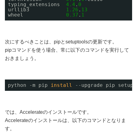
typing_extensions  
4.4
.
0
urllib3            
1.26
.
13
wheel              
0.37
.
1
次にするべきことは、pipとsetuptoolsの更新です。
pipコマンドを使う場合、常に以下のコマンドを実行して
おきましょう。
python -m pip 
install
--upgrade pip setupt
では、Accelerateのインストールです。
Accelerateのインストールは、以下のコマンドとなりま
す。