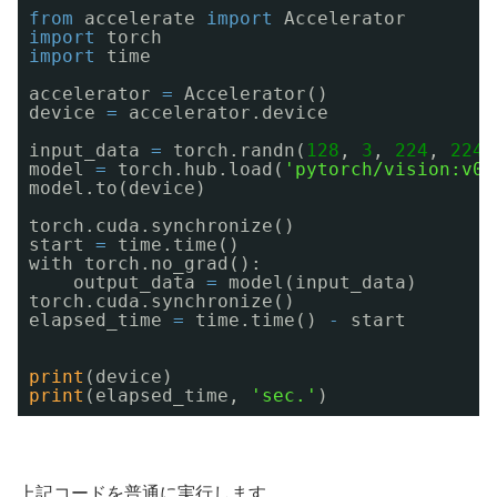
from
accelerate 
import
Accelerator
import
torch
import
time
accelerator 
=
Accelerator()
device 
=
accelerator.device
input_data 
=
torch.randn(
128
, 
3
, 
224
, 
224
,
model 
=
torch.hub.load(
'pytorch/vision:v0.
model.to(device)
torch.cuda.synchronize()
start 
=
time.time()
with torch.no_grad():
output_data 
=
model(input_data)
torch.cuda.synchronize()
elapsed_time 
=
time.time() 
-
start
print
(device)
print
(elapsed_time, 
'sec.'
)
上記コードを普通に実行します。