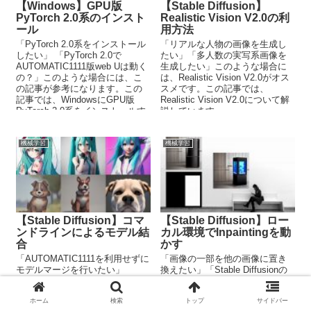
【Windows】GPU版
【Stable Diffusion】
PyTorch 2.0系のインスト
Realistic Vision V2.0の利
ール
用方法
「PyTorch 2.0系をインストール
「リアルな人物の画像を生成し
したい」 「PyTorch 2.0で
たい」「多人数の実写系画像を
AUTOMATIC1111版web Uは動く
生成したい」このような場合に
の？」このような場合には、こ
は、Realistic Vision V2.0がオス
の記事が参考になります。この
スメです。この記事では、
記事では、WindowsにGPU版
Realistic Vision V2.0について解
PyTorch 2.0系をインストールす
説しています。
る方法を解説しています。
機械学習
機械学習
【Stable Diffusion】コマ
【Stable Diffusion】ロー
ンドラインによるモデル結
カル環境でInpaintingを動
合
かす
「AUTOMATIC1111を利用せずに
「画像の一部を他の画像に置き
モデルマージを行いたい」
換えたい」「Stable Diffusionの
「Diffusersにおいて結合したモ
Inpaintingを試してみたい」この
デルを利用したい」このような
ような場合には、この記事の内
ホーム
検索
トップ
サイドバー
場合には、この記事の内容が参
容が参考になります。この記事