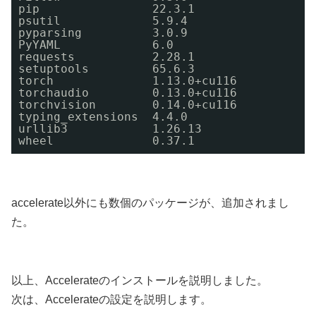
pip                22.3.1
psutil             5.9.4
pyparsing          3.0.9
PyYAML             6.0
requests           2.28.1
setuptools         65.6.3
torch              1.13.0+cu116
torchaudio         0.13.0+cu116
torchvision        0.14.0+cu116
typing_extensions  4.4.0
urllib3            1.26.13
wheel              0.37.1
accelerate以外にも数個のパッケージが、追加されまし
た。
以上、Accelerateのインストールを説明しました。
次は、Accelerateの設定を説明します。