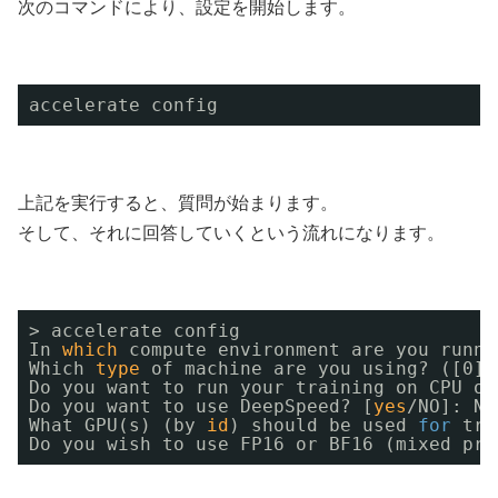
次のコマンドにより、設定を開始します。
accelerate config
上記を実行すると、質問が始まります。
そして、それに回答していくという流れになります。
> accelerate config
In 
which
compute environment are you runni
Which 
type
of machine are you using? ([0] 
Do you want to run your training on CPU on
Do you want to use DeepSpeed? [
yes
/NO
]: NO
What GPU(s) (by 
id
) should be used 
for
tra
Do you wish to use FP16 or BF16 (mixed pre