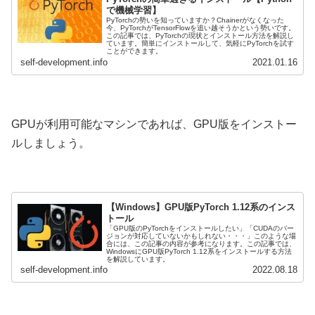
で機械学習】
PyTorchの勢いを知っていますか？Chainerがなくなった
今、PyTorchがTensorFlowを追い越そうかという勢いです。
この記事では、PyTorchの現状とインストール方法を解説し
ています。簡単にインストールして、気軽にPyTorchを試す
ことができます。
self-development.info
2021.01.16
GPUが利用可能なマシンであれば、GPU版をインストー
ルしましょう。
【Windows】GPU版PyTorch 1.12系のインス
トール
「GPU版のPyTorchをインストールしたい」「CUDAのバー
ジョンが対応していないかもしれない・・・」このような場
合には、この記事の内容が参考になります。この記事では、
WindowsにGPU版PyTorch 1.12系をインストールする方法
を解説しています。
self-development.info
2022.08.18