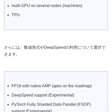
multi-GPU on several nodes (machines)
TPU
さらには、数値形式やDeepSpeedの利用について選択で
きます。
FP16 with native AMP (apex on the roadmap)
DeepSpeed support (Experimental)
PyTorch Fully Sharded Data Parallel (FSDP)
support (Experimental)