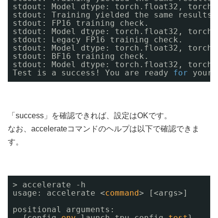
stdout: Model dtype: torch.float32, torch.
stdout: Training yielded the same results 
stdout: FP16 training check.
stdout: Model dtype: torch.float32, torch.
stdout: Legacy FP16 training check.
stdout: Model dtype: torch.float32, torch.
stdout: BF16 training check.
stdout: Model dtype: torch.float32, torch.
Test is a success! You are ready 
for
your 
「success」を確認できれば、設定はOKです。
なお、accelerateコマンドのヘルプは以下で確認できま
す。
> accelerate -h
usage: accelerate <
command
> [<args>]
positional arguments:
{config,
env
,launch,tpu-config,
test
}