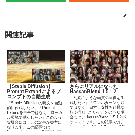
関連記事
機械学習
機械学習
【Stable Diffusion】
さらにリアルになった
Prompt Extendによるプ
HassanBlend 1.5.1.2
ロンプトの自動生成
「写真のような画質の画像を生
成したい」「ワンパターンな顔
「Stable Diffusionの呪文を自動
ではなく、日本人女性を綺麗な
的に作成したい」「Prompt
顔で描画したい」このような場
Extendをデモではなく、ローカ
合には、HassanBlend 1.5.1.2が
ル環境で動かしたい」このよう
オススメです。この記事では、
な場合には、この記事が参考に
HassanBlend 1.5.1.2について解
なります。この記事では、
説しています。
Prompt Extendによるプロンプト