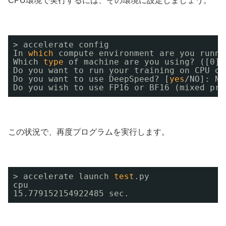
CPU環境で実行するには、その環境に設定しましょう。
> accelerate config        
In 
which
compute environment are you runni
Which 
type
of machine are you using? ([0] 
Do you want to run your training on CPU on
Do you want to use DeepSpeed? [
yes
/NO
]: NO
Do you wish to use FP16 or BF16 (mixed pre
この状況で、再度プログラムを実行します。
> accelerate launch 
test
.py
cpu
15.779152154922485 sec.