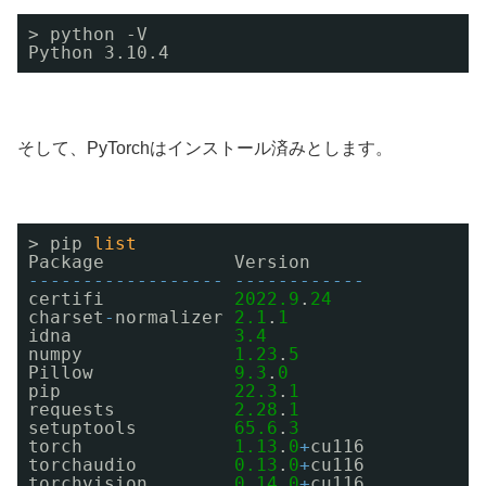
> python -V   
Python 3.10.4
そして、PyTorchはインストール済みとします。
> pip 
list
Package            Version
-
-
-
-
-
-
-
-
-
-
-
-
-
-
-
-
-
-
-
-
-
-
-
-
-
-
-
-
-
-
certifi            
2022.9
.
24
charset
-
normalizer 
2.1
.
1
idna               
3.4
numpy              
1.23
.
5
Pillow             
9.3
.
0
pip                
22.3
.
1
requests           
2.28
.
1
setuptools         
65.6
.
3
torch              
1.13
.
0
+
cu116
torchaudio         
0.13
.
0
+
cu116
torchvision        
0.14
.
0
+
cu116