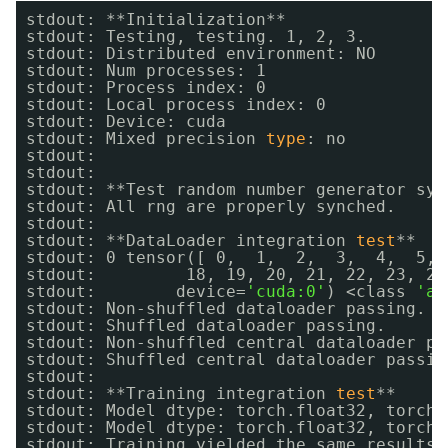
stdout: **Initialization**
stdout: Testing, testing. 1, 2, 3.
stdout: Distributed environment: NO
stdout: Num processes: 1
stdout: Process index: 0
stdout: Local process index: 0
stdout: Device: cuda
stdout: Mixed precision 
type
: no
stdout: 
stdout: 
stdout: **Test random number generator syn
stdout: All rng are properly synched.
stdout:
stdout: **DataLoader integration 
test
**
stdout: 0 tensor([ 0,  1,  2,  3,  4,  5, 
stdout:         18, 19, 20, 21, 22, 23, 24
stdout:        device=
'cuda:0'
) <class 
'ac
stdout: Non-shuffled dataloader passing.
stdout: Shuffled dataloader passing.
stdout: Non-shuffled central dataloader pa
stdout: Shuffled central dataloader passin
stdout:
stdout: **Training integration 
test
**
stdout: Model dtype: torch.float32, torch.
stdout: Model dtype: torch.float32, torch.
stdout: Training yielded the same results 