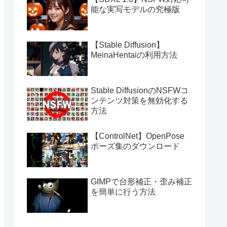
能な実写モデルの究極版
【Stable Diffusion】
MeinaHentaiの利用方法
Stable DiffusionのNSFWコ
ンテンツ対策を無効化する
方法
【ControlNet】OpenPose
ポーズ集のダウンロード
GIMPで台形補正・歪み補正
を簡単に行う方法