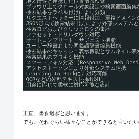
地図情報と連携した位置情報検索 
ブラウザ上でクロール対象設定や検索画面編集
検索結果をラベル付けにより分類 
リクエストヘッダーに情報付加、重複ドメイン
JSON形式で検索結果出力により外部システム
検索ログおよびクリックログの集計 
ファセット・ドリルダウン対応 
オートコンプリート・サジェスト機能 
ユーザー辞書および同義語辞書編集機能 
検索結果のキャッシュ表示機能とサムネイル表
検索結果のプロキシ機能 
スマートフォン対応 (Responsive Web Desi
アクセストークンにより外部システム連携 
Learning To Rankにも対応可能 
OCRなどの外部テキスト抽出対応 
用途に応じて柔軟に対応可能な設計
正直、書き過ぎと思います。
でも、それぐらい様々なことができると言いたい