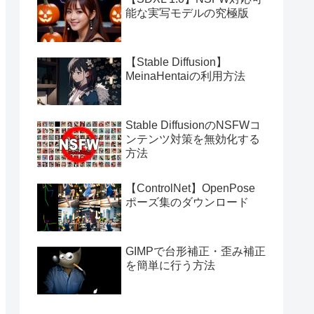
能な実写モデルの究極版
【Stable Diffusion】
MeinaHentaiの利用方法
Stable DiffusionのNSFWコ
ンテンツ対策を無効化する
方法
【ControlNet】OpenPose
ポーズ集のダウンロード
GIMPで台形補正・歪み補正
を簡単に行う方法