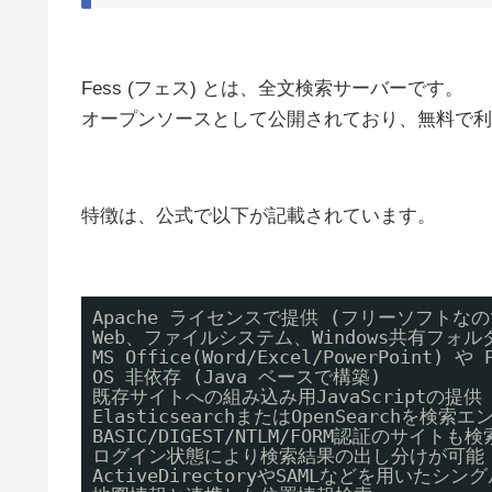
Fess (フェス) とは、全文検索サーバーです。
オープンソースとして公開されており、無料で利
特徴は、公式で以下が記載されています。
Apache ライセンスで提供 (フリーソフトな
Web、ファイルシステム、Windows共有フォ
MS Office(Word/Excel/PowerPoin
OS 非依存 (Java ベースで構築) 
既存サイトへの組み込み用JavaScriptの提供
ElasticsearchまたはOpenSearchを検
BASIC/DIGEST/NTLM/FORM認証のサイトも
ログイン状態により検索結果の出し分けが可能
ActiveDirectoryやSAMLなどを用いたシン