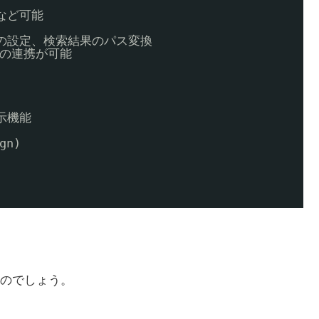
など可能 
の設定、検索結果のパス変換 
との連携が可能 
示機能 
gn) 
のでしょう。