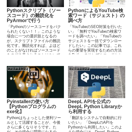
Pythonスクリプト（ソー
PythonによるYouTube検
スコード）の難読化を
索ワード（サジェスト）の
PyArmorで行う
調べ方
「Pythonのソースコードをパク
「YouTubeのSEO対策を行いた
られたくない！！」このような
い」「無料でYouTubeの検索ワ
場合に一つの選択肢となるの
ードを調べたい」「YouTubeの
が、スクリプトファイルの難読
サジェストを一括でダウンロー
化です。難読化すれば、よほど
ドしたい」この記事では、これ
のことがなければソースコード
らの要望を実現するための方法
をのぞき見されることはないで
をPythonのサンプルコードとと
しょう。この記事では、難読化
もに公開しています。
ツールであるPyArmorに関して
解説しています。
プログラミング
プログラミング
Pyinstallerの使い方
DeepL APIを公式の
【Pythonプログラムの
DeepL Python Libraryか
exe化】
ら利用する
Pythonはちょっとした便利ツー
「翻訳をシステムで自動的に行
ルとして活躍することが、今後
いたい」 「DeepLのAPIを
さらに多くなりそうです。た
Pythonから利用したい」このよ
だ、その場合に問題になるの
うな場合には、DeepL Python