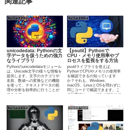
関連記事
プログラミング
プログラミング
unicodedata: Pythonの文
【psutil】Pythonで
字データを扱うための強力
CPU・メモリ使用率やプ
なライブラリ
ロセスを監視をする方法
Pythonのunicodedataモジュール
psutilライブラリを使えば、
は、Unicode文字の様々な情報を
PythonでCPUやメモリの使用率
提供します。文字のカテゴリや
を確認できるの知っています
名前、数値への変換などの機能
か？それも、Windows、
を使って、テキストデータの処
macOS、LinuxとOSを問わずに
理や分析を効率的に行うことが
同じコードで確認できます。こ
できます。
の記事では、psutilライブラリに
関して解説しています。
プログラミング
プログラミング