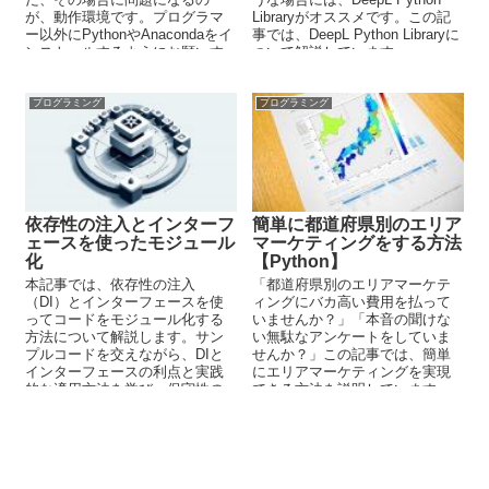
が、動作環境です。プログラマ
Libraryがオススメです。この記
ー以外にPythonやAnacondaをイ
事では、DeepL Python Libraryに
ンストールするようにお願いす
ついて解説しています。
るのは違います。この記事で
は、その動作環境の問題を解決
する方法を解説しています。
プログラミング
プログラミング
依存性の注入とインターフ
簡単に都道府県別のエリア
ェースを使ったモジュール
マーケティングをする方法
化
【Python】
本記事では、依存性の注入
「都道府県別のエリアマーケテ
（DI）とインターフェースを使
ィングにバカ高い費用を払って
ってコードをモジュール化する
いませんか？」「本音の聞けな
方法について解説します。サン
い無駄なアンケートをしていま
プルコードを交えながら、DIと
せんか？」この記事では、簡単
インターフェースの利点と実践
にエリアマーケティングを実現
的な適用方法を学び、保守性の
できる方法を説明しています。
高いコードを書くためのテクニ
消費者の本音をもとに、実のあ
ックを身につけましょう。
る施策を行っていきましょう。