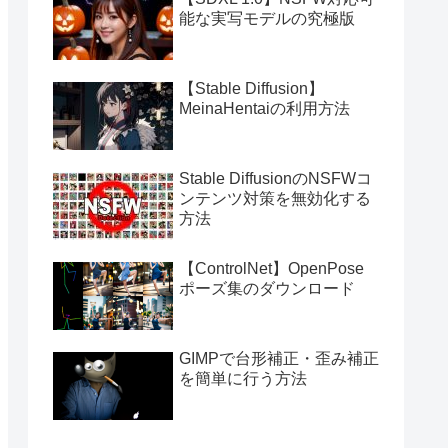
能な実写モデルの究極版
【Stable Diffusion】
MeinaHentaiの利用方法
Stable DiffusionのNSFWコ
ンテンツ対策を無効化する
方法
【ControlNet】OpenPose
ポーズ集のダウンロード
GIMPで台形補正・歪み補正
を簡単に行う方法