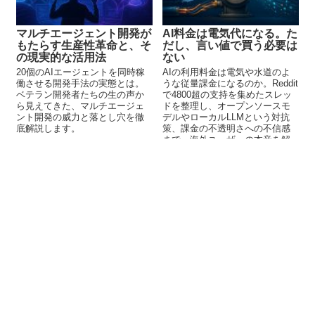
マルチエージェント開発が
AI料金は電気代になる。た
もたらす生産性革命と、そ
だし、言い値で買う必要は
の現実的な活用法
ない
20個のAIエージェントを同時稼
AIの利用料金は電気や水道のよ
働させる開発手法の実態とは。
うな従量課金になるのか。Reddit
ベテラン開発者たちの生の声か
で4800超の支持を集めたスレッ
ら見えてきた、マルチエージェ
ドを整理し、オープンソースモ
ント開発の威力と落とし穴を徹
デルやローカルLLMという対抗
底解説します。
策、課金の不透明さへの不信感
まで、海外ユーザーの本音を解
説します。