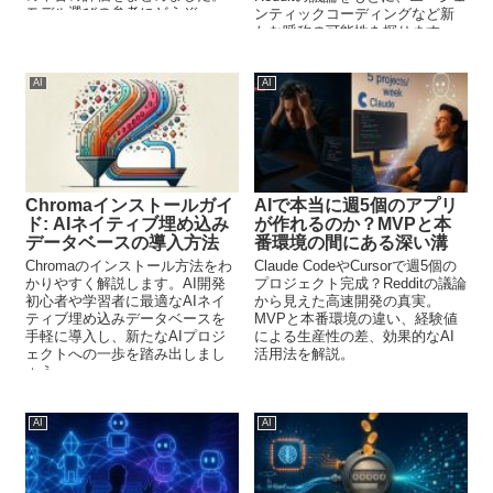
モデル選びの参考にどうぞ。
ンティックコーディングなど新
たな呼称の可能性を探ります。
AI
AI
Chromaインストールガイ
AIで本当に週5個のアプリ
ド: AIネイティブ埋め込み
が作れるのか？MVPと本
データベースの導入方法
番環境の間にある深い溝
Chromaのインストール方法をわ
Claude CodeやCursorで週5個の
かりやすく解説します。AI開発
プロジェクト完成？Redditの議論
初心者や学習者に最適なAIネイ
から見えた高速開発の真実。
ティブ埋め込みデータベースを
MVPと本番環境の違い、経験値
手軽に導入し、新たなAIプロジ
による生産性の差、効果的なAI
ェクトへの一歩を踏み出しまし
活用法を解説。
ょう。
AI
AI