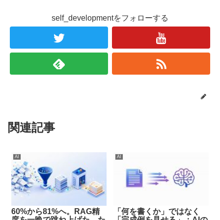
self_developmentをフォローする
関連記事
AI
AI
60%から81%へ。RAG精
「何を書くか」ではなく
度を一晩で跳ね上げた、た
「完成例を見せる」：AIの