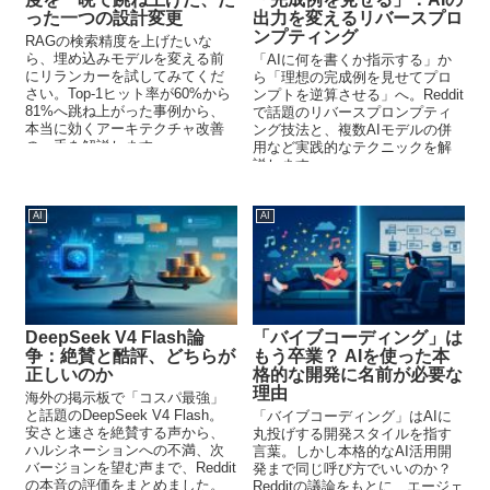
った一つの設計変更
出力を変えるリバースプロ
ンプティング
RAGの検索精度を上げたいな
ら、埋め込みモデルを変える前
「AIに何を書くか指示する」か
にリランカーを試してみてくだ
ら「理想の完成例を見せてプロ
さい。Top-1ヒット率が60%から
ンプトを逆算させる」へ。Reddit
81%へ跳ね上がった事例から、
で話題のリバースプロンプティ
本当に効くアーキテクチャ改善
ング技法と、複数AIモデルの併
の一手を解説します。
用など実践的なテクニックを解
説します。
AI
AI
DeepSeek V4 Flash論
「バイブコーディング」は
争：絶賛と酷評、どちらが
もう卒業？ AIを使った本
正しいのか
格的な開発に名前が必要な
理由
海外の掲示板で「コスパ最強」
と話題のDeepSeek V4 Flash。
「バイブコーディング」はAIに
安さと速さを絶賛する声から、
丸投げする開発スタイルを指す
ハルシネーションへの不満、次
言葉。しかし本格的なAI活用開
バージョンを望む声まで、Reddit
発まで同じ呼び方でいいのか？
の本音の評価をまとめました。
Redditの議論をもとに、エージェ