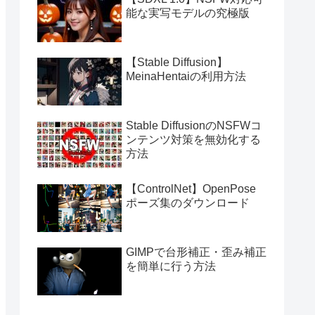
能な実写モデルの究極版
【Stable Diffusion】
MeinaHentaiの利用方法
Stable DiffusionのNSFWコ
ンテンツ対策を無効化する
方法
【ControlNet】OpenPose
ポーズ集のダウンロード
GIMPで台形補正・歪み補正
を簡単に行う方法