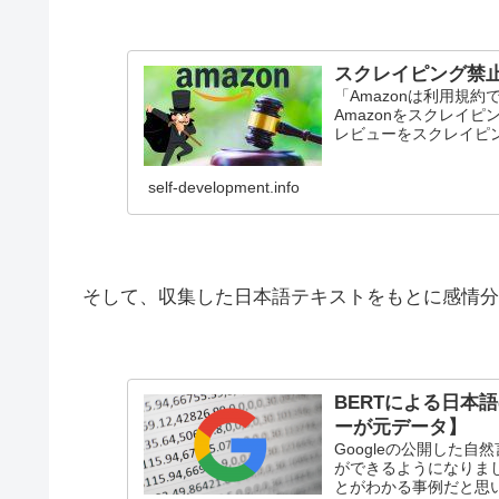
スクレイピング禁止の
「Amazonは利用規
Amazonをスクレイ
レビューをスクレイピ
self-development.info
そして、収集した日本語テキストをもとに感情分
BERTによる日本
ーが元データ】
Googleの公開した
ができるようになりま
とがわかる事例だと思