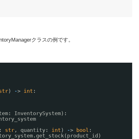
oryManagerクラスの例です。
str
) 
-
> 
int
:
tem: InventorySystem):
ntory_system
: 
str
, quantity: 
int
) 
-
> 
bool
:
tory_system.get_stock(product_id)