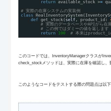
return
available_stock >
=
qu
# 実際の在庫システムの実装例
class
RealInventorySystem(InventoryS
def
get_stock(
self
, product_id: 
# 実際のデータベースやAPIから在
# この例ではダミーの値を返します
return
100
# 本来はproduc
このコードでは、InventoryManagerクラスがI
check_stockメソッドは、実際に在庫を確
このようなコードをテストする際の問題点は以下