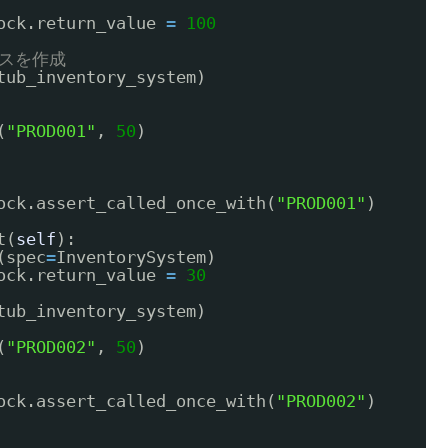
ock.return_value 
=
100
タンスを作成
tub_inventory_system)
(
"PROD001"
, 
50
)
ock.assert_called_once_with(
"PROD001"
)
t(
self
):
(spec
=
InventorySystem)
ock.return_value 
=
30
tub_inventory_system)
(
"PROD002"
, 
50
)
ock.assert_called_once_with(
"PROD002"
)