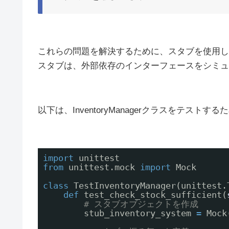
これらの問題を解決するために、スタブを使用し
スタブは、外部依存のインターフェースをシミュ
以下は、InventoryManagerクラスをテスト
import
unittest
from
unittest.mock 
import
Mock
class
TestInventoryManager(unittest.
def
test_check_stock_sufficient(
# スタブオブジェクトを作成
stub_inventory_system 
=
Mock