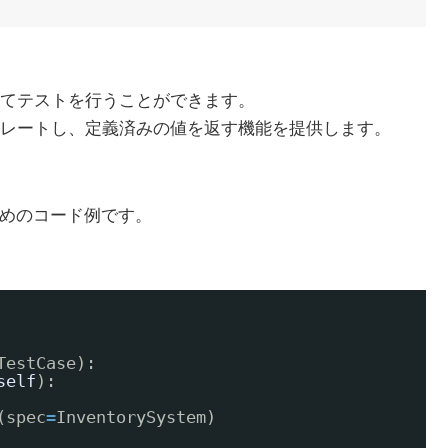
てテストを行うことができます。
レートし、定義済みの値を返す機能を提供します。
するためのコード例です。
TestCase):
self
):
(spec
=
InventorySystem)