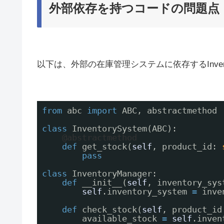
外部依存を持つコードの問題点
以下は、外部の在庫管理システムに依存するInvent
from
abc 
import
ABC, abstractmethod
class
InventorySystem(ABC):
@abstractmethod
def
get_stock(
self
, product_id: 
pass
class
InventoryManager:
def
__init__(
self
, inventory_sys
self
.inventory_system 
=
inve
def
check_stock(
self
, product_id
available_stock 
=
self
.inven