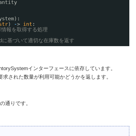
antity
ystem):
str
) 
-
> 
int
:
庫情報を取得する処理
t_idに基づいて適切な在庫数を返す
nventorySystemインターフェースに依存しています。
認し、要求された数量が利用可能かどうかを返します。
の通りです。