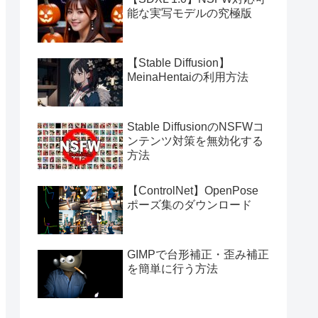
能な実写モデルの究極版
【Stable Diffusion】
MeinaHentaiの利用方法
Stable DiffusionのNSFWコ
ンテンツ対策を無効化する
方法
【ControlNet】OpenPose
ポーズ集のダウンロード
GIMPで台形補正・歪み補正
を簡単に行う方法