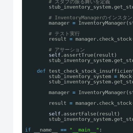
# スタブの振る舞いを定義
stub_inventory_system.get_st
# InventoryManagerのインス
manager 
=
InventoryManager(s
# テスト実行
result 
=
manager.check_stock
# アサーション
self
.assertTrue(result)
stub_inventory_system.get_st
def
test_check_stock_insufficien
stub_inventory_system 
=
Mock
stub_inventory_system.get_st
manager 
=
InventoryManager(s
result 
=
manager.check_stock
self
.assertFalse(result)
stub_inventory_system.get_st
if
__name__ 
=
=
"__main__"
: