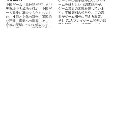
ゲーマーの過半数が1人プレイゲ
ームを好むという調査結果が、
中国ゲーム「黒神話:悟空」が世
ゲーム業界の常識を覆していま
界市場で大成功を収め、中国ゲ
す。年齢層別の傾向や、この需
ーム産業に革命をもたらしまし
要がゲーム開発に与える影響、
た。技術と文化の融合、国際的
そして1人プレイゲーム開発の課
な評価、産業への影響、そして
題と展望について解説します。
今後の展望について解説しま
す。中国ゲームの新時代の到来
を示す画期的な事例を紹介しま
す。