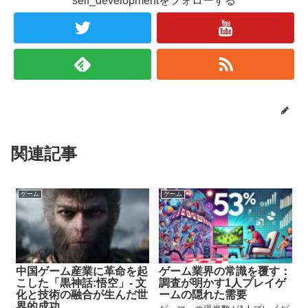
self_developmentをフォローする
関連記事
ゲーム
ゲーム
中国ゲーム産業に革命を起
ゲーム業界の常識を覆す：
こした「黒神話:悟空」- 文
調査が明かす1人プレイゲ
化と技術の融合が生んだ世
ームの隠れた需要
界的成功