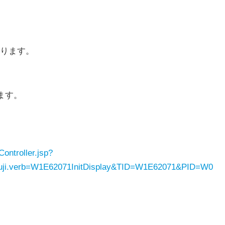
ります。
ます。
ontroller.jsp?
uji.verb=W1E62071InitDisplay&TID=W1E62071&PID=W0