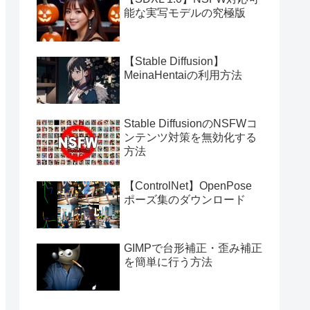
能な実写モデルの究極版
【Stable Diffusion】
MeinaHentaiの利用方法
Stable DiffusionのNSFWコ
ンテンツ対策を無効化する
方法
【ControlNet】OpenPose
ポーズ集のダウンロード
GIMPで台形補正・歪み補正
を簡単に行う方法