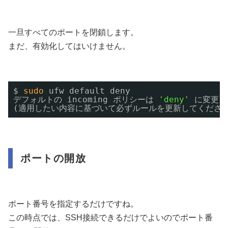
一旦すべてのポートを閉鎖します。
まだ、有効化してはいけません。
$ 
sudo
ufw default deny
デフォルトの incoming ポリシーは 
'deny'
に変更し
(適用したい内容に基づいて必ずルールを更新してください
ポートの開放
ポート番号を指定するだけですね。
この時点では、SSH接続できるだけでよいのでポート番