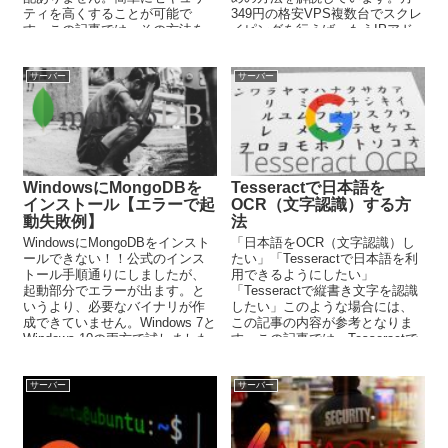
ティを高くすることが可能で
349円の格安VPS複数台でスクレ
す。この記事では、その方法を
イピングを行えば、もうIPアド
コピペでできるように解説して
レスによるアクセス制御なんて
います。
怖くありません。
サーバー
サーバー
WindowsにMongoDBを
Tesseractで日本語を
インストール【エラーで起
OCR（文字認識）する方
動失敗例】
法
WindowsにMongoDBをインスト
「日本語をOCR（文字認識）し
ールできない！！公式のインス
たい」「Tesseractで日本語を利
トール手順通りにしましたが、
用できるようにしたい」
起動部分でエラーが出ます。と
「Tesseractで縦書き文字を認識
いうより、必要なバイナリが作
したい」このような場合には、
成できていません。Windows 7と
この記事の内容が参考となりま
Windows 10の両方で試しました
す。この記事では、Tesseractで
が、両方とも同じエラーです。
日本語をOCRする方法を解説し
同じ事象の方は、どうぞ参考に
ています。
してください。
サーバー
サーバー