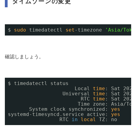
タイムゾーンの変更
$ 
sudo
timedatectl 
set
-timezone 
'Asia/Toky
確認しましょう。
$ timedatectl status
Local 
time
: Sat 2020
Universal 
time
: Sat 2020
RTC 
time
: Sat 2020
Time zone: Asia
/Tok
System clock synchronized: 
yes
systemd-timesyncd.service active: 
yes
RTC 
in
local
TZ: no