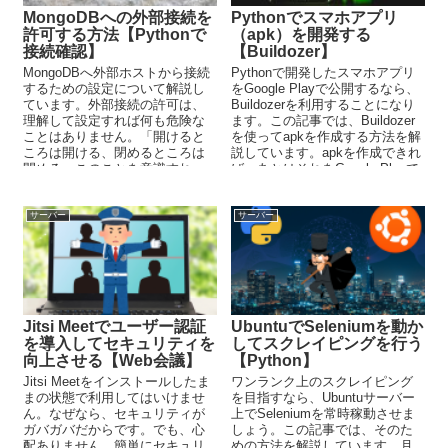
MongoDBへの外部接続を
Pythonでスマホアプリ
許可する方法【Pythonで
（apk）を開発する
接続確認】
【Buildozer】
MongoDBへ外部ホストから接続
Pythonで開発したスマホアプリ
するための設定について解説し
をGoogle Playで公開するなら、
ています。外部接続の許可は、
Buildozerを利用することになり
理解して設定すれば何も危険な
ます。この記事では、Buildozer
ことはありません。「開けると
を使ってapkを作成する方法を解
ころは開ける、閉めるところは
説しています。apkを作成できれ
閉める」このことを意識すれ
ば、あとはそれをGogole Playで
ば、セキュリティなんてそんな
公開できます。
大層なことではありません。
サーバー
サーバー
Jitsi Meetでユーザー認証
UbuntuでSeleniumを動か
を導入してセキュリティを
してスクレイピングを行う
向上させる【Web会議】
【Python】
Jitsi Meetをインストールしたま
ワンランク上のスクレイピング
まの状態で利用してはいけませ
を目指すなら、Ubuntuサーバー
ん。なぜなら、セキュリティが
上でSeleniumを常時稼動させま
ガバガバだからです。でも、心
しょう。この記事では、そのた
配ありません。簡単にセキュリ
めの方法を解説しています。月