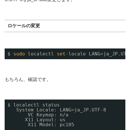
ロケールの変更
$ 
sudo
localectl 
set
-locale LANG=ja_JP.UTF
もちろん、確認です。
$ localectl status
System Locale: LANG=ja_JP.UTF-8
VC Keymap: n/a
X11 Layout: us
X11 Model: pc105