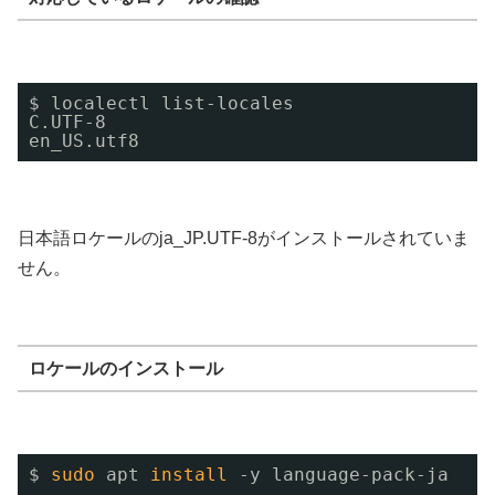
$ localectl list-locales
C.UTF-8
en_US.utf8
日本語ロケールのja_JP.UTF-8がインストールされていま
せん。
ロケールのインストール
$ 
sudo
apt 
install
-y language-pack-ja