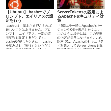
【Ubuntu】.bashrcでプ
ServerTokensの設定によ
ロンプト、エイリアスの設
るApacheセキュリティ対
定を行う
策
.bashrcは、基本さえ押さえれば
「403エラー時にApacheのバー
難しいことはありません。プロ
ジョンやOSを表示したくない」
ンプト、エイリアス、一部の環
このような場合には、この記事
境変数を設定するだけです。
の内容が参考になります。この
bashが起動したときに、.bashrc
記事では、Apacheのセキュリテ
を読み込む（実行）というだけ
ィ対策としてServerTokensを設
です。この記事では、Ubuntu
定する方法について解説してい
の.bashrcに絞って解説していま
ます。
す。