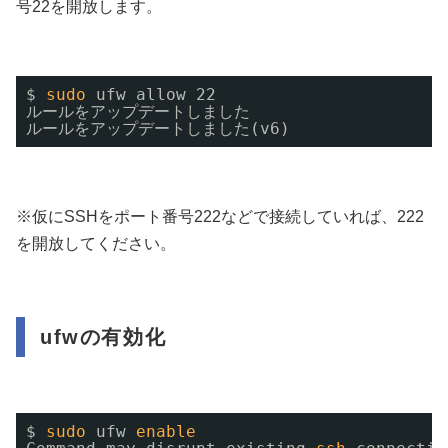
号22を開放します。
$ 
sudo
ufw allow 22
ルールをアップデートしました
ルールをアップデートしました(v6)
※仮にSSHをポート番号222などで接続していれば、222
を開放してください。
ufwの有効化
$ 
sudo
ufw 
enable