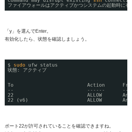
Command may disrupt existing 
ssh
connectio
ファイアウォールはアクティブかつシステムの起動時に有
「y」を選んでEnter。
有効化したら、状態を確認しましょう。
$ 
sudo
ufw status
状態: アクティブ
To                         Action      Fro
--                         ------      ---
22                         ALLOW       Any
22 (v6)                    ALLOW       Any
ポート22が許可されていることを確認できますね。