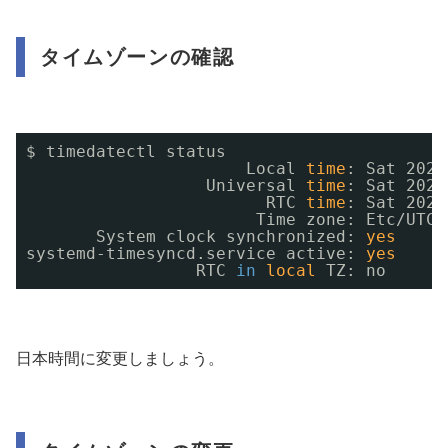
タイムゾーンの確認
$ timedatectl status                      
Local 
time
: Sat 2020
Universal 
time
: Sat 2020
RTC 
time
: Sat 2020
Time zone: Etc
/UTC
System clock synchronized: 
yes
systemd-timesyncd.service active: 
yes
RTC 
in
local
TZ: no
日本時間に変更しましょう。