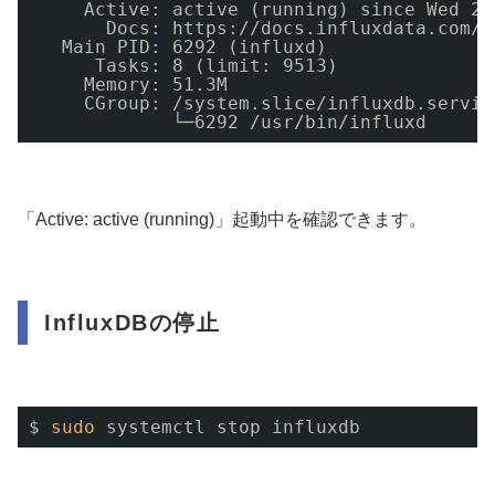
Active: active (running) since Wed 20
Docs: https:
//docs
.influxdata.com
/i
Main PID: 6292 (influxd)
Tasks: 8 (limit: 9513)
Memory: 51.3M
CGroup: 
/system
.slice
/influxdb
.servic
└─6292 
/usr/bin/influxd
「Active: active (running)」起動中を確認できます。
InfluxDBの停止
$ 
sudo
systemctl stop influxdb