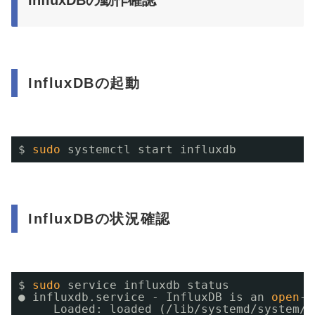
InfluxDBの動作確認
InfluxDBの起動
$ 
sudo
systemctl start influxdb
InfluxDBの状況確認
$ 
sudo
service influxdb status
● influxdb.service - InfluxDB is an 
open
-
s
Loaded: loaded (
/lib/systemd/system/i