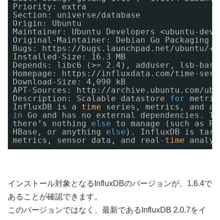
Priority: extra
Section: universe
/database
Origin: Ubuntu
Maintainer: Ubuntu Developers <ubuntu-deve
Original-Maintainer: Debian Go Packaging T
Bugs: https:
//bugs
.launchpad.net
/ubuntu/
+f
Installed-Size: 16.3 MB
Depends: libc6 (>= 2.4), adduser, lsb-base
Homepage: https:
//influxdata
.com
/time-seri
Download-Size: 4,090 kB
APT-Sources: http:
//archive
.ubuntu.com
/ubu
Description: Scalable datastore 
for
metric
InfluxDB is a 
time
series, metrics, and an
in
Go and has no external dependencies. Th
there’s nothing 
else
to manage (such as Re
HBase, or anything 
else
). InfluxDB is targ
metrics, sensor data, and real-
time
analyt
インストール対象となるInfluxDBのバージョンが、1.6.4で
あることが確認できます。
このバージョンではなく、最新であるInfluxDB 2.0.7をイ