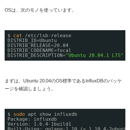
OSは、次のモノを使っています。
$ 
cat
/etc/lsb-release
DISTRIB_ID=Ubuntu
DISTRIB_RELEASE=20.04
DISTRIB_CODENAME=focal
DISTRIB_DESCRIPTION=
"Ubuntu 20.04.1 LTS"
まずは、Ubuntu 20.04のOS標準であるInfluxDBのパッケ
ージを確認しましょう。
$ 
sudo
apt show influxdb
Package: influxdb
Version: 1.6.4-1build1
Built-Using: golang-1.10 (= 1.10.4-2ubuntu