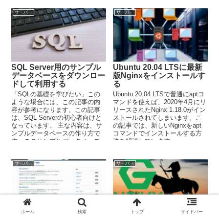
サーバー
サーバー
SQL Server用のサンプル
Ubuntu 20.04 LTSに最新
データベースをダウンロー
版Nginxをインストールす
ドして利用する
る
「SQLの基礎を学びたい」この
Ubuntu 20.04 LTSで普通にaptコ
ような場合には、この記事の内
マンドを使えば、2020年4月にリ
容が参考になります。この記事
リースされたNginx 1.18.0がイン
は、SQL Serverの初心者向けと
ストールされてしまいます。こ
なっています。 主な内容は、サ
の記事では、新しいNginxをapt
ンプルデータベースの作り方で
コマンドでインストールする方
す。このサンプルデータベース
法を解説しています。
を用いて、SQLの基礎を学ぶこ
とができます。
サーバー
サーバー
ホーム
検索
トップ
サイドバー
オープンソース全文検索シ
UbuntuにNginxをインス