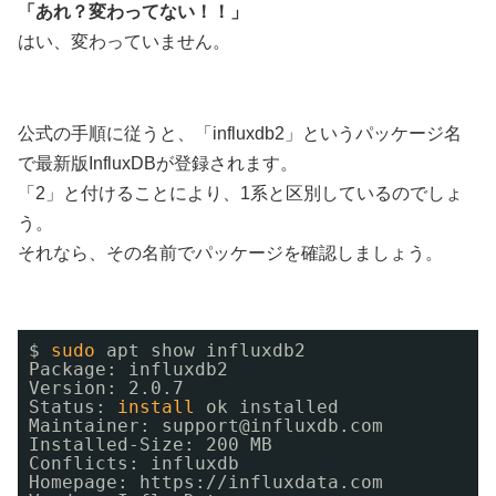
「あれ？変わってない！！」
はい、変わっていません。
公式の手順に従うと、「influxdb2」というパッケージ名
で最新版InfluxDBが登録されます。
「2」と付けることにより、1系と区別しているのでしょ
う。
それなら、その名前でパッケージを確認しましょう。
$ 
sudo
apt show influxdb2
Package: influxdb2
Version: 2.0.7
Status: 
install
ok installed
Maintainer: support@influxdb.com
Installed-Size: 200 MB
Conflicts: influxdb
Homepage: https:
//influxdata
.com