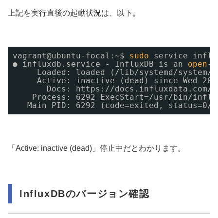
上記を実行直後の起動状況は、以下。
vagrant@ubuntu-focal:~$ 
sudo
service influ
● influxdb.service - InfluxDB is an 
open
-
s
Loaded: loaded (
/lib/systemd/system/i
Active: inactive (dead) since Wed 202
Docs: https:
//docs
.influxdata.com
/i
Process: 6292 ExecStart=
/usr/bin/influ
Main PID: 6292 (code=exited, status=0
/S
「Active: inactive (dead)」停止中だとわかります。
InfluxDBのバージョン確認