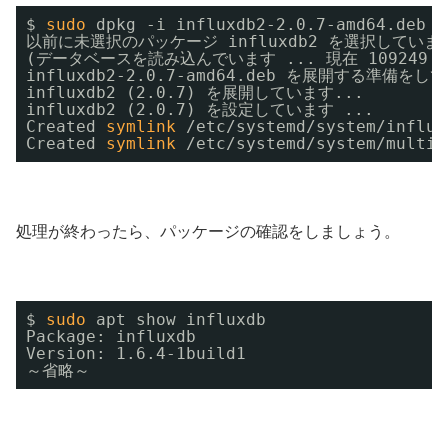
$ 
sudo
dpkg -i influxdb2-2.0.7-amd64.deb
以前に未選択のパッケージ influxdb2 を選択していま
(データベースを読み込んでいます ... 現在 10924
influxdb2-2.0.7-amd64.deb を展開する準備をし
influxdb2 (2.0.7) を展開しています...
influxdb2 (2.0.7) を設定しています ...
Created 
symlink
/etc/systemd/system/influx
Created 
symlink
/etc/systemd/system/multi-
処理が終わったら、パッケージの確認をしましょう。
$ 
sudo
apt show influxdb
Package: influxdb
Version: 1.6.4-1build1
～省略～