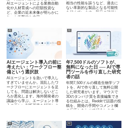
相当の性能を謳うなど、過去に
AIエージェントによる業務自動
ない革新的な製品となる可能性
化や人材育成への巨額投資な
を秘めています。製品の詳細と
ど、企業の近未来像が明らかに
市場への影響を分析します。
なった衝撃的な内容。
AI
AI
AIエージェント導入の前に
年7,500ドルのソフトが、
考えたい：ワークフロー整
無料になった日 ── AIで専
備という選択肢
門ツールを作り直した研究
者の話
AIエージェントを急いで導入し
すぎていませんか。混乱したワ
年間7,500ドルの構造生物学ソフ
ークフローにエージェントを足
トを、AIで作り直して無料公開
しても、問題は解決しないどこ
した研究者がいます。マウスで
ろか悪化します。海外開発者の
3Dのタンパク質を直接編集でき
議論から学ぶ、エージェント導
る仕組みとは。Redditで話題の投
入の正しい判断基準を解説しま
稿を、開発の手間やコメント欄
す。
の反応とあわせて紹介します。
AI
AI