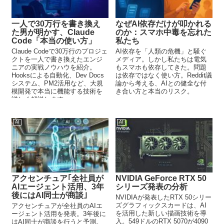
一人で30万行を書き換え
なぜAI依存だけが叩かれる
た男が明かす、Claude
のか：スマホ中毒を忘れた
Code「本当の使い方」
私たち
Claude Codeで30万行のプロジェ
AI依存を「人類の危機」と騒ぐ
クトを一人で書き換えたエンジ
メディア。しかし私たちは電気
ニアの実戦ノウハウを紹介。
もスマホも依存してきた。問題
Hooksによる自動化、Dev Docs
は依存ではなく使い方。Reddit議
システム、PM2活用など、大規
論から考える、AIとの健全な付
模開発で本当に機能する技術を
き合い方と本当のリスク。
詳しく解説します。
AI
AI
アクセンチュア｢全社員が
NVIDIA GeForce RTX 50
AIエージェント活用、3年
シリーズ発表の分析
後にはAI同士が商談｣
NVIDIAが発表したRTX 50シリー
ズグラフィックスカードは、AI
アクセンチュアが全社員のAIエ
を活用した新しい描画技術を導
ージェント活用を発表。3年後に
入。549ドルのRTX 5070が4090
はAI同士が商談を行うと予測。