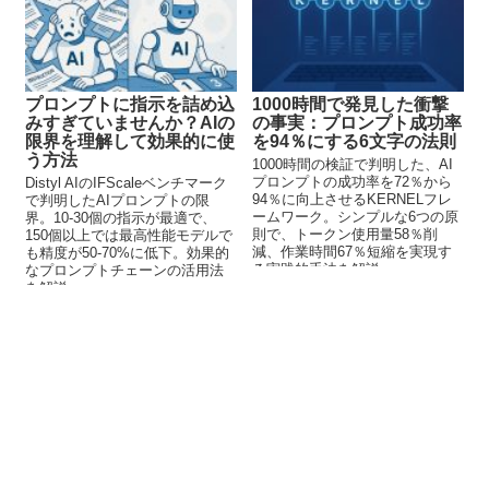
プロンプトに指示を詰め込
1000時間で発見した衝撃
みすぎていませんか？AIの
の事実：プロンプト成功率
限界を理解して効果的に使
を94％にする6文字の法則
う方法
1000時間の検証で判明した、AI
プロンプトの成功率を72％から
Distyl AIのIFScaleベンチマーク
94％に向上させるKERNELフレ
で判明したAIプロンプトの限
ームワーク。シンプルな6つの原
界。10-30個の指示が最適で、
則で、トークン使用量58％削
150個以上では最高性能モデルで
減、作業時間67％短縮を実現す
も精度が50-70%に低下。効果的
る実践的手法を解説。
なプロンプトチェーンの活用法
を解説。