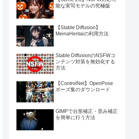
能な実写モデルの究極版
【Stable Diffusion】
MeinaHentaiの利用方法
Stable DiffusionのNSFWコ
ンテンツ対策を無効化する
方法
【ControlNet】OpenPose
ポーズ集のダウンロード
GIMPで台形補正・歪み補正
を簡単に行う方法