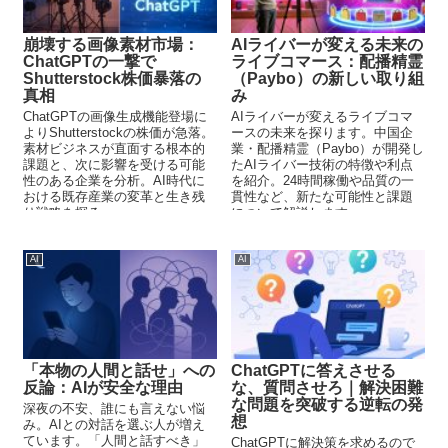
崩壊する画像素材市場：
AIライバーが変える未来の
ChatGPTの一撃で
ライブコマース：配播精霊
Shutterstock株価暴落の
（Paybo）の新しい取り組
真相
み
ChatGPTの画像生成機能登場に
AIライバーが変えるライブコマ
よりShutterstockの株価が急落。
ースの未来を探ります。中国企
素材ビジネスが直面する根本的
業・配播精霊（Paybo）が開発し
課題と、次に影響を受ける可能
たAIライバー技術の特徴や利点
性のある企業を分析。AI時代に
を紹介。24時間稼働や品質の一
おける既存産業の変革と生き残
貫性など、新たな可能性と課題
り戦略を探る。
について解説します。
AI
AI
「本物の人間と話せ」への
ChatGPTに答えさせる
反論：AIが安全な理由
な、質問させろ｜解決困難
な問題を突破する逆転の発
深夜の不安、誰にも言えない悩
想
み。AIとの対話を選ぶ人が増え
ています。「人間と話すべき」
ChatGPTに解決策を求めるので