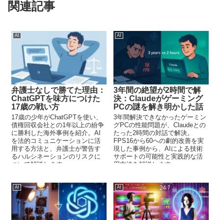
関連記事
AI
AI
弁護士なしで勝てた理由：
3年間の絶望が2時間で解
ChatGPTを味方につけた
決：Claudeがゲーミング
17歳の戦い方
PCの謎を解き明かした話
17歳の少年がChatGPTを使い、
3年間解決できなかったゲーミン
債権回収会社との1年以上の紛争
グPCの性能問題が、Claudeとの
に勝利した海外事例を紹介。AI
たった2時間の対話で解決。
を法的コミュニケーションに活
FPS16から60への劇的改善を実
用する方法と、弁護士が警告す
現した事例から、AIによる技術
るハルシネーションのリスクに
サポートの可能性と実践的な活
ついて解説します。
用方法を解説します。
AI
AI