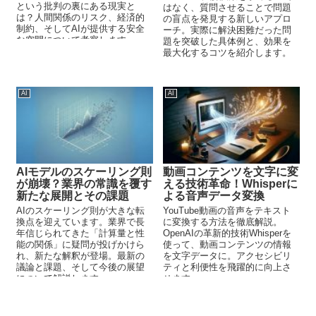
という批判の裏にある現実と
はなく、質問させることで問題
は？人間関係のリスク、経済的
の盲点を発見する新しいアプロ
制約、そしてAIが提供する安全
ーチ。実際に解決困難だった問
な空間について考察します。
題を突破した具体例と、効果を
最大化するコツを紹介します。
AI
AI
AIモデルのスケーリング則
動画コンテンツを文字に変
が崩壊？業界の常識を覆す
える技術革命！Whisperに
新たな展開とその課題
よる音声データ変換
AIのスケーリング則が大きな転
YouTube動画の音声をテキスト
換点を迎えています。業界で長
に変換する方法を徹底解説。
年信じられてきた「計算量と性
OpenAIの革新的技術Whisperを
能の関係」に疑問が投げかけら
使って、動画コンテンツの情報
れ、新たな解釈が登場。最新の
を文字データに。アクセシビリ
議論と課題、そして今後の展望
ティと利便性を飛躍的に向上さ
について解説します。
せます。