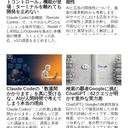
トコントロール」機能が登
能性
場：ターミナルを離れても
AIと広告の関係性について、最
開発を止めない
新の業界動向から考察します。
AIサービスにおける広告モデル
Claude Codeの新機能「Remote
の可能性と課題を分析し、持続
Control」で、スマホからPCのセ
可能なビジネスモデルの構築に
ッションを操作可能に。Redditで
向けた展望を詳しく解説しま
1,400以上のUpvoteを集めた本機
す。AIと広告の共存に向けた取
能の概要、コミュニティの反
り組みを探ります。
応、v1の課題をまとめました。
AI
AI
Claude Codeの「数週間
検索の覇者Googleに挑む
かかります」を真に受ける
ChatGPT：62クエリが明
な。AIが人間時間で考えて
かす意外な実力差
しまう本当の理由
ChatGPTとGoogleの検索性能を
62のクエリで徹底比較した分析
Claude Codeが「この作業は数週
研究の詳細レポートです。情報
間かかります」と見積もって尻
検索、ローカル検索、コンテン
込みする現象。Redditで盛り上が
ツ分析など、各分野での強みと
った議論をもとに、原因と具体
課題を具体的なスコアと共に解
的な対処法を整理しました。