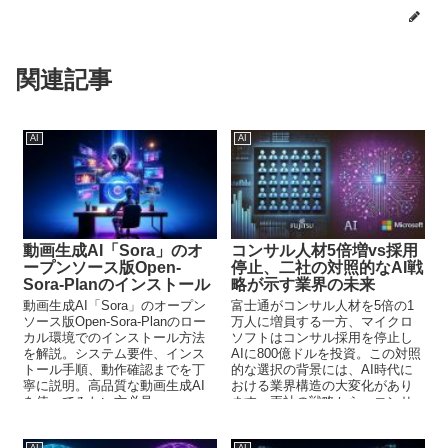
関連記事
AI
AI
動画生成AI「Sora」のオ
コンサル人材5倍増vs採用
ープンソース版Open-
停止、二社の対照的なAI戦
Sora-Planのインストール
略が示す業界の未来
動画生成AI「Sora」のオープン
富士通がコンサル人材を5倍の1
ソース版Open-Sora-Planのロー
万人に増員する一方、マイクロ
カル環境でのインストール方法
ソフトはコンサル採用を停止し
を解説。システム要件、インス
AIに800億ドルを投資。この対照
トール手順、動作確認までを丁
的な選択の背景には、AI時代に
寧に説明。高品質な動画生成AI
おける業界構造の大変化があり
を使ってみたい方必見。
ます。両社の戦略から、コンサ
ルティングの未来を探ります。
AI
AI