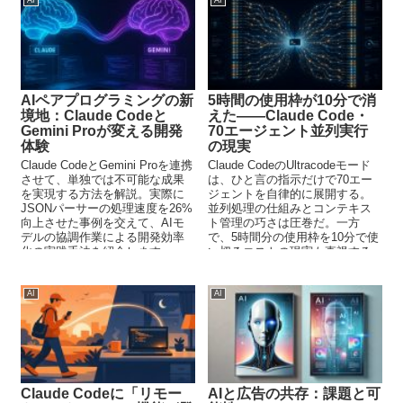
AIペアプログラミングの新
5時間の使用枠が10分で消
境地：Claude Codeと
えた——Claude Code・
Gemini Proが変える開発
70エージェント並列実行
体験
の現実
Claude CodeとGemini Proを連携
Claude CodeのUltracodeモード
させて、単独では不可能な成果
は、ひと言の指示だけで70エー
を実現する方法を解説。実際に
ジェントを自律的に展開する。
JSONパーサーの処理速度を26%
並列処理の仕組みとコンテキス
向上させた事例を交えて、AIモ
ト管理の巧さは圧巻だ。一方
デルの協調作業による開発効率
で、5時間分の使用枠を10分で使
化の実践手法を紹介します。
い切るコストの現実も直視する
必要がある
AI
AI
Claude Codeに「リモー
AIと広告の共存：課題と可