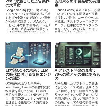
Veo 3が起こした広告業界
的成果を出す開発者の共通
の大革命
点
Google Veo 3を使い、従来50万
Claude Codeで成果に差が出る理
ドルかかっていた製薬会社のCM
由とは？成功する開発者が実践
をわずか500ドルで制作した事例
する5つの特徴、コードベースの
がRedditで話題に。50人のクル
構造化、テストファーストアプ
ーと2か月の制作期間が、1人と1
ローチ、効果的なプロンプトの
日に短縮。広告業界に激震が走
書き方など、AIを味方につける
る技術革新の実態を詳しく解説
具体的な方法を解説します。
します。
AI
AI
日本語OCRの未来：LLM
AIアシスト開発の真実：
の時代における専用エンジ
70%の壁とその先にあるも
ンの課題
の
OCR技術の現状と未来を、
AIを活用したソフトウェア開発
YomiTokuとGeminiの具体的な比
における「70%の壁」現象につ
較実験を通じて分析。LLMの圧
いて解説します。経験豊富な開
倒的な性能とコスト優位性を示
発者とそうでない開発者でのAI
し、専用OCRエンジンが直面す
活用の違い、新しい言語習得で
る課題と今後進むべき方向性を
の効果、そして今後の開発手法