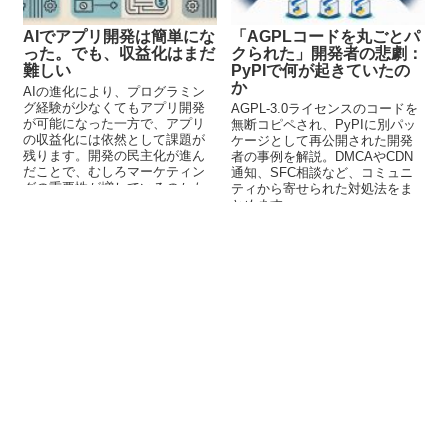
AIでアプリ開発は簡単にな
「AGPLコードを丸ごとパ
った。でも、収益化はまだ
クられた」開発者の悲劇：
難しい
PyPIで何が起きていたの
か
AIの進化により、プログラミン
グ経験が少なくてもアプリ開発
AGPL-3.0ライセンスのコードを
が可能になった一方で、アプリ
無断コピペされ、PyPIに別パッ
の収益化には依然として課題が
ケージとして再公開された開発
残ります。開発の民主化が進ん
者の事例を解説。DMCAやCDN
だことで、むしろマーケティン
通知、SFC相談など、コミュニ
グの重要性が増しているのかも
ティから寄せられた対処法をま
しれません。AIツールを活用し
とめます。
た新時代のアプリ開発について
解説します。