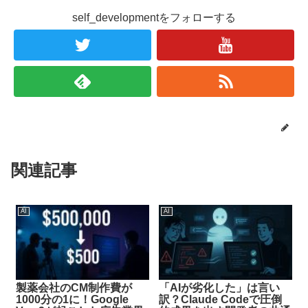
self_developmentをフォローする
関連記事
AI
AI
製薬会社のCM制作費が
「AIが劣化した」は言い
1000分の1に！Google
訳？Claude Codeで圧倒