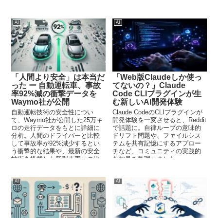
提示します。
の展望まで、実践的な視点で考
察します。
AI
AI
「人間より安全」は本当だ
「Web版Claudeしか使っ
った ー 自動運転車、事故
てないの？」Claude
率92%減の衝撃データを
Code CLIプラグインが生
Waymo社が公開
む新しいAI開発体験
自動運転技術の安全性につい
Claude CodeのCLIプラグインが
て、Waymo社が公開した25万キ
開発体験を一変させると、Reddit
ロの走行データをもとに詳細に
で話題に。自律ループの意味的
分析。人間のドライバーと比較
ドリフト問題や、ファイルシス
して事故率が92%減少するとい
テムを共有記憶にするアプロー
う衝撃的な結果や、最新の安全
チなど、コミュニティの実践的
技術を搭載した新型車両との比
な知見を整理しました。
較データも明らかに。保険デー
タに基づく客観的な評価手法も
解説。
AI
AI