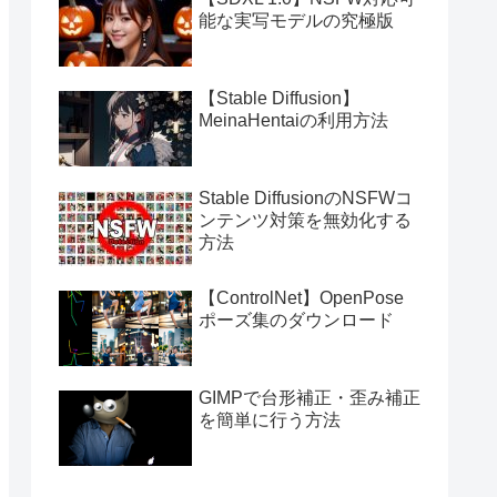
能な実写モデルの究極版
【Stable Diffusion】
MeinaHentaiの利用方法
Stable DiffusionのNSFWコ
ンテンツ対策を無効化する
方法
【ControlNet】OpenPose
ポーズ集のダウンロード
GIMPで台形補正・歪み補正
を簡単に行う方法