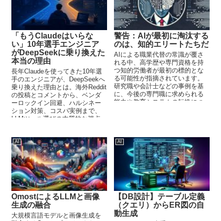
「もうClaudeはいらな
警告：AIが最初に淘汰する
い」10年選手エンジニア
のは、知的エリートたちだ
がDeepSeekに乗り換えた
AIによる職業代替の常識が覆さ
本当の理由
れる中、高学歴や専門資格を持
つ知的労働者が最初の標的とな
長年Claudeを使ってきた10年選
る可能性が指摘されています。
手のエンジニアが、DeepSeekへ
研究職や会計士などの事例を基
乗り換えた理由とは。海外Reddit
に、今後の専門職に求められる
の投稿とコメントから、ベンダ
能力や教育システムの転換につ
ーロックイン回避、ハルシネー
いて考察します。
ション対策、コスパ実例まで、
LLMツール選びの本質的な視点
を紹介します。
AI
AI
OmostによるLLMと画像
【DB設計】テーブル定義
生成の融合
（クエリ）からER図の自
動生成
大規模言語モデルと画像生成を