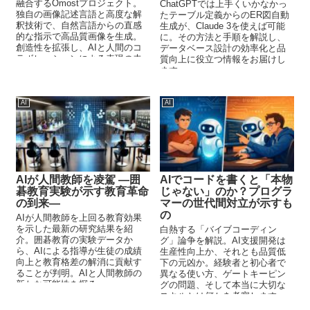
融合するOmostプロジェクト。
ChatGPTでは上手くいかなかっ
独自の画像記述言語と高度な解
たテーブル定義からのER図自動
釈技術で、自然言語からの直感
生成が、Claude 3を使えば可能
的な指示で高品質画像を生成。
に。その方法と手順を解説し、
創造性を拡張し、AIと人間のコ
データベース設計の効率化と品
ラボレーションによる表現の未
質向上に役立つ情報をお届けし
来を切り拓く。
ます。
AI
AI
AIが人間教師を凌駕 ―囲
AIでコードを書くと「本物
碁教育実験が示す教育革命
じゃない」のか？プログラ
の到来―
マーの世代間対立が示すも
の
AIが人間教師を上回る教育効果
を示した最新の研究結果を紹
白熱する「バイブコーディン
介。囲碁教育の実験データか
グ」論争を解説。AI支援開発は
ら、AIによる指導が生徒の成績
生産性向上か、それとも品質低
向上と教育格差の解消に貢献す
下の元凶か。経験者と初心者で
ることが判明。AIと人間教師の
異なる使い方、ゲートキーピン
新たな可能性を探る。
グの問題、そして本当に大切な
スキルとは何かを考察します。