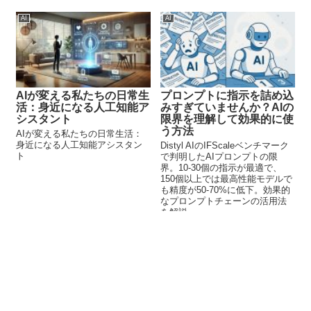
AI
AI
AIが変える私たちの日常生
プロンプトに指示を詰め込
活：身近になる人工知能ア
みすぎていませんか？AIの
シスタント
限界を理解して効果的に使
う方法
AIが変える私たちの日常生活：
身近になる人工知能アシスタン
Distyl AIのIFScaleベンチマーク
ト
で判明したAIプロンプトの限
界。10-30個の指示が最適で、
150個以上では最高性能モデルで
も精度が50-70%に低下。効果的
なプロンプトチェーンの活用法
を解説。