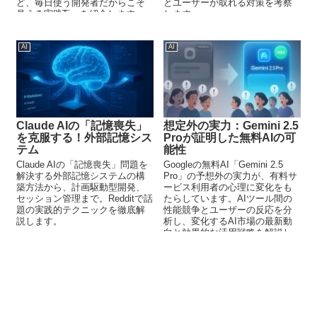
ど、毎日使う開発者だからこそ
とユーザーが取れる対策を考察
見える実践Tipsを紹介します。
します。
AI
AI
Claude AIの「記憶喪失」
想定外の実力：Gemini 2.5
を克服する！外部記憶シス
Proが証明した無料AIの可
テム
能性
Claude AIの「記憶喪失」問題を
Googleの無料AI「Gemini 2.5
解決する外部記憶システムの構
Pro」の予想外の実力が、有料サ
築方法から、計画駆動型開発、
ービス利用者の心理に変化をも
セッション管理まで。Redditで話
たらしています。AIツール間の
題の実践的テクニックを徹底解
性能競争とユーザーの反応を分
説します。
析し、変化するAI市場の最新動
向と効果的な活用戦略を解説し
ます。