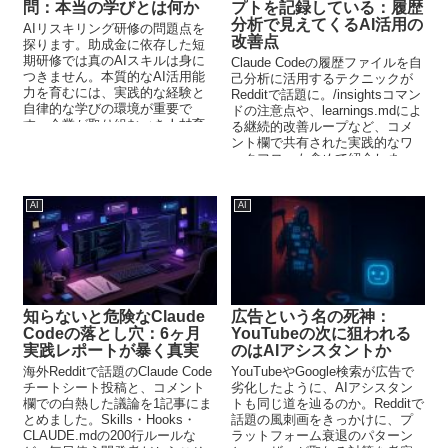
問：本当の学びとは何か
プトを記録している：履歴
分析で見えてくるAI活用の
AIリスキリング研修の問題点を
改善点
探ります。助成金に依存した短
期研修では真のAIスキルは身に
Claude Codeの履歴ファイルを自
つきません。本質的なAI活用能
己分析に活用するテクニックが
力を育むには、実践的な経験と
Redditで話題に。/insightsコマン
自律的な学びの環境が重要で
ドの注意点や、learnings.mdによ
す。企業が取り組むべき人材育
る継続的改善ループなど、コメ
成の方向性を考察します。
ント欄で共有された実践的なワ
ークフローも含めて紹介しま
す。
AI
AI
知らないと危険なClaude
広告という名の死神：
Codeの落とし穴：6ヶ月
YouTubeの次に狙われる
実践レポートが暴く真実
のはAIアシスタントか
海外Redditで話題のClaude Code
YouTubeやGoogle検索が広告で
チートシート投稿と、コメント
劣化したように、AIアシスタン
欄での白熱した議論を1記事にま
トも同じ道を辿るのか。Redditで
とめました。Skills・Hooks・
話題の風刺画をきっかけに、プ
CLAUDE.mdの200行ルールな
ラットフォーム衰退のパターン