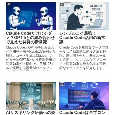
AI
AI
Claude Codeだけじゃダ
シンプルこそ最強：
メ？GPT-5との組み合わせ
Claude Code活用の新常
で見えた開発の新常識
識
Claude CodeとGPT-5を組み合わ
Claude Codeを複雑なワークフロ
せた開発手法をRedditの実例から
ーなしで効果的に使う方法を解
解説。コード生成はClaude、レ
説。良い例を作り、基本ルール
ビューはGPT-5という役割分担で
を設定し、シンプルなアプロー
開発効率が大幅向上。月額125ド
チで開発効率を最大化する実践
ルで実現する最新AIワークフロ
的なテクニックを紹介します。
ーの具体的な構築方法を紹介。
AI
AI
AIリスキリング研修への疑
Claude Codeは全プロン