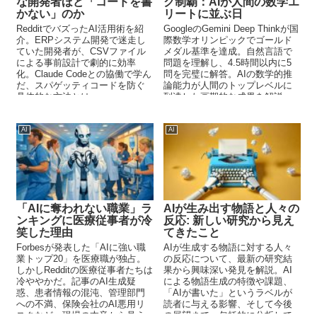
な開発者ほど「コードを書
ク制覇：AIが人間の数学エ
かない」のか
リートに並ぶ日
RedditでバズったAI活用術を紹
GoogleのGemini Deep Thinkが国
介。ERPシステム開発で迷走し
際数学オリンピックでゴールド
ていた開発者が、CSVファイル
メダル基準を達成。自然言語で
による事前設計で劇的に効率
問題を理解し、4.5時間以内に5
化。Claude Codeとの協働で学ん
問を完璧に解答。AIの数学的推
だ、スパゲッティコードを防ぐ
論能力が人間のトップレベルに
具体的な方法とは。
到達した画期的な成果を解説。
AI
AI
「AIに奪われない職業」ラ
AIが生み出す物語と人々の
ンキングに医療従事者が冷
反応: 新しい研究から見え
笑した理由
てきたこと
Forbesが発表した「AIに強い職
AIが生成する物語に対する人々
業トップ20」を医療職が独占。
の反応について、最新の研究結
しかしRedditの医療従事者たちは
果から興味深い発見を解説。AI
冷ややかだ。記事のAI生成疑
による物語生成の特徴や課題、
惑、患者情報の混沌、管理部門
「AIが書いた」というラベルが
への不満、保険会社のAI悪用リ
読者に与える影響、そして今後
スクなど、現場の本音から見え
の展望まで、包括的に分析して