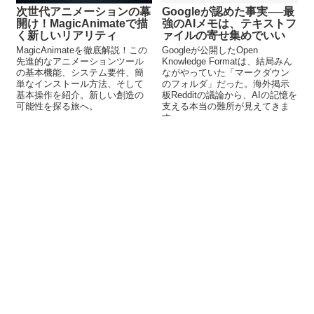
次世代アニメーションの幕
Googleが認めた事実──最
開け！MagicAnimateで描
強のAIメモは、テキストフ
く新しいリアリティ
ァイルの寄せ集めでいい
MagicAnimateを徹底解説！この
Googleが公開したOpen
先進的なアニメーションツール
Knowledge Formatは、結局みん
の基本機能、システム要件、簡
ながやっていた「マークダウン
単なインストール方法、そして
のフォルダ」だった。海外掲示
基本操作を紹介。新しい創造の
板Redditの議論から、AIの記憶を
可能性を探る旅へ。
支える本当の難所が見えてきま
す。