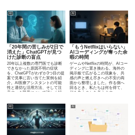
るAIと医療のリアルを紹介す
います。
る。
AI
AI
「20年間の苦しみが2日で
「もうNetflixはいらない」
消えた」ChatGPTが見つ
AIコーディングが奪った余
けた診断の盲点
暇の時間
20年以上複数の専門医でも診断
ゲームやNetflixの時間が、AIコー
できなかった原因不明の症状
ディングに置き換わる。海外の
を、ChatGPTがわずか3つ目の提
掲示板で広がるこの現象を、共
案で見事に言い当てた実例を紹
感の声と燃え尽きへの不安の両
介。AI医療アシスタントの可能
面から整理しました。作る側へ
性と適切な活用方法、そして注
回るとき、私たちは何を得て、
意すべき限界について詳しく解
何を失うのかを考えます。
説します。
AI
AI