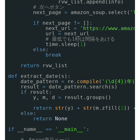
rvw_list.append(info)
# 次へボタン
next_page 
=
amazon_soup.select(
'li
if
next_page !
=
[]:    
next_url 
=
'https://www.amazon
url 
=
next_url
# 最低でも1秒は間隔をあける
time.sleep(
1
)       
else
:
break
return
rvw_list
def
extract_date(s):
date_pattern 
=
re.
compile
(
'(\d{4})年(\
result 
=
date_pattern.search(s)
if
result:
y, m, d 
=
result.groups()
return
str
(y) 
+
str
(m.zfill(
2
)) 
+
else
:
return
None
if
__name__ 
=
=
'__main__'
:
#　Amzon商品ページ