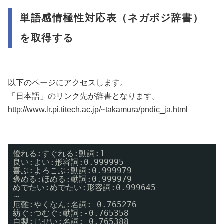
単語感情極性対応表（ネガポジ辞書）
を取得する
以下のページにアクセスします。
「日本語」のリンク先が辞書となります。
http://www.lr.pi.titech.ac.jp/~takamura/pndic_ja.html
優れる:すぐれる:動詞:1
良い:よい:形容詞:0.999995
喜ぶ:よろこぶ:動詞:0.999979
褒める:ほめる:動詞:0.999979
めでたい:めでたい:形容詞:0.999645
～
厄難:やくなん:名詞:-0.765276
紡ぐ:つむぐ:動詞:-0.765358
自製:じせい:名詞:-0.765388