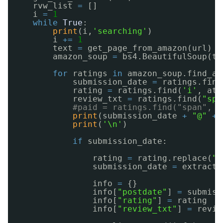
rvw_list 
=
[]
i 
=
1
while
True
:
print
(i,
'searching'
)
i 
+
=
1
text 
=
get_page_from_amazon(url)
amazon_soup 
=
bs4.BeautifulSoup(te
for
ratings 
in
amazon_soup.find_al
submission_date 
=
ratings.find
rating 
=
ratings.find(
'i'
, att
review_txt 
=
ratings.find(
"spa
#paid = ratings.find("span", a
print
(submission_date 
+
"@"
+
print
(
'\n'
)
if
submission_date:
rating 
=
rating.replace(
"
submission_date 
=
extract_
info 
=
{}
info[
"postdate"
] 
=
submiss
info[
"rating"
] 
=
rating
info[
"review_txt"
] 
=
revie