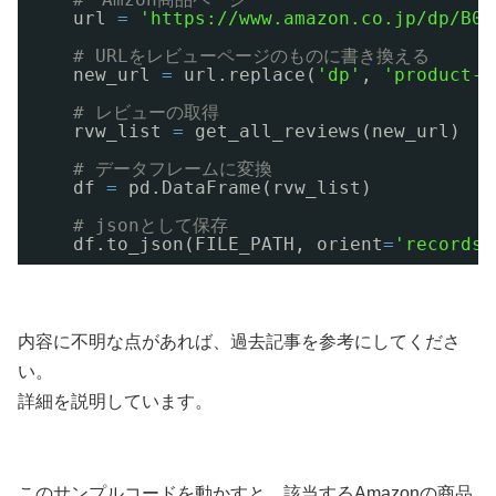
url 
=
'https://www.amazon.co.jp/dp/B08
# URLをレビューページのものに書き換える
new_url 
=
url.replace(
'dp'
, 
'product-r
# レビューの取得
rvw_list 
=
get_all_reviews(new_url)   
# データフレームに変換
df 
=
pd.DataFrame(rvw_list)
# jsonとして保存
df.to_json(FILE_PATH, orient
=
'records'
内容に不明な点があれば、過去記事を参考にしてくださ
い。
詳細を説明しています。
このサンプルコードを動かすと、該当するAmazonの商品