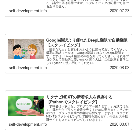
ん。誹謗中傷は犯罪ですが、スクレイピングは犯罪でも何で
もありません。
self-development.info
2020.07.23
Google翻訳より優れたDeepL翻訳で自動翻訳
【スクレイピング】
「情弱だねｗ」と言われないように知っておいてください。
最高の翻訳ツールは、Google翻訳ではなくDeepL翻訳で
す。まずは、DeepL翻訳の存在を知ってください。それをプ
ログラムで自動的に使いたいと言う人は、この記事を参考に
してPythonで使い倒してください。
self-development.info
2020.08.03
リクナビNEXTの新着求人を保存する
【Pythonでスクレイピング】
「求職者は不安よな。プログラマー動きます。」冗談ではな
く、日本からブラック企業を失くすために動きます。そのた
めには、ブラック企業の情報が必要です。まずは、リクナビ
NEXTをスクレイピングして情報を集めます。今後も大手転
職サイトをスクレイピングしていきます。
self-development.info
2020.08.07