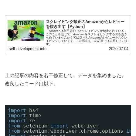
スクレイピング禁止のAmazonからレビュー
を抜き出す【Python】
「Amazonは利用規約でスクレイピングが禁止されている」
このことを信じて、Amazonをスクレイピングするのをあき
らめていませんか？私は堂々とAmazonのレビューをスクレ
イピングしています。この理由をこの記事では説明していま
す。
self-development.info
2020.07.04
上の記事の内容を若干修正して、データを集めました。
改良したコードは以下。
import
bs4           
import
time
import
re
from
selenium 
import
webdriver
from
selenium.webdriver.chrome.options 
imp