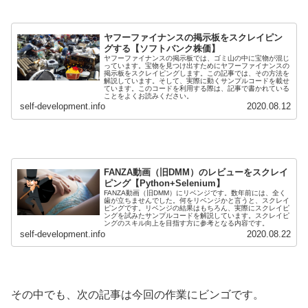
ヤフーファイナンスの掲示板をスクレイピン
グする【ソフトバンク株価】
ヤフーファイナンスの掲示板では、ゴミ山の中に宝物が混じ
っています。宝物を見つけ出すためにヤフーファイナンスの
掲示板をスクレイピングします。この記事では、その方法を
解説しています。そして、実際に動くサンプルコードを載せ
ています。このコードを利用する際は、記事で書かれている
ことをよくお読みください。
self-development.info
2020.08.12
FANZA動画（旧DMM）のレビューをスクレイ
ピング【Python+Selenium】
FANZA動画（旧DMM）にリベンジです。数年前には、全く
歯が立ちませんでした。何をリベンジかと言うと、スクレイ
ピングです。リベンジの結果はもちろん、実際にスクレイピ
ングを試みたサンプルコードを解説しています。スクレイピ
ングのスキル向上を目指す方に参考となる内容です。
self-development.info
2020.08.22
その中でも、次の記事は今回の作業にビンゴです。