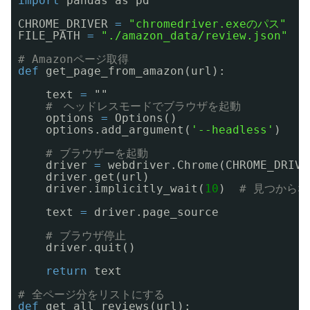
import
pandas as pd
CHROME_DRIVER 
=
"chromedriver.exeのパス"
FILE_PATH 
=
"./amazon_data/review.json"
# Amazonページ取得
def
get_page_from_amazon(url):
text 
=
""
#　ヘッドレスモードでブラウザを起動
options 
=
Options()
options.add_argument(
'--headless'
)
# ブラウザーを起動
driver 
=
webdriver.Chrome(CHROME_DRIVE
driver.get(url)
driver.implicitly_wait(
10
)  
# 見つから
text 
=
driver.page_source
# ブラウザ停止
driver.quit()
return
text
# 全ページ分をリストにする
def
get_all_reviews(url):