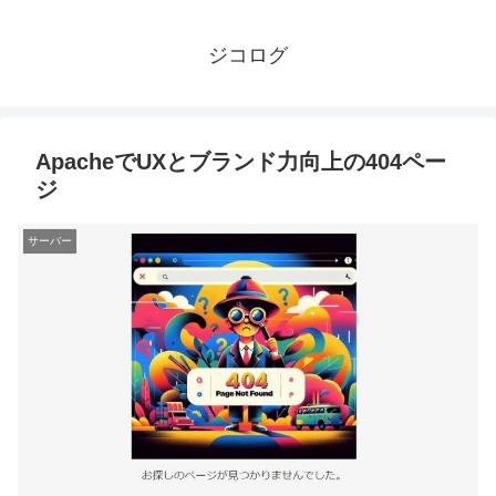
ジコログ
ApacheでUXとブランド力向上の404ペー
ジ
サーバー