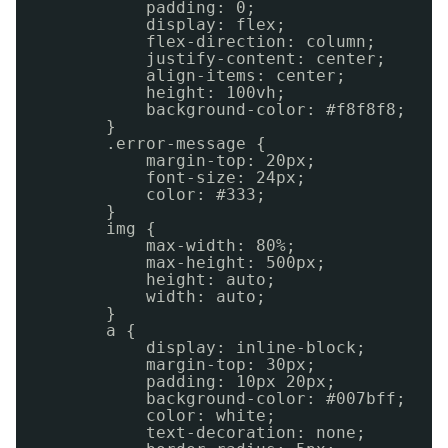
padding: 0;
display: flex;
flex-direction: column;
justify-content: center;
align-items: center;
height: 100vh;
background-color: #f8f8f8;
}
.error-message {
margin-top: 20px;
font-size: 24px;
color: #333;
}
img {
max-width: 80%;
max-height: 500px;
height: auto;
width: auto;
}
a {
display: inline-block;
margin-top: 30px;
padding: 10px 20px;
background-color: #007bff;
color: white;
text-decoration: none;