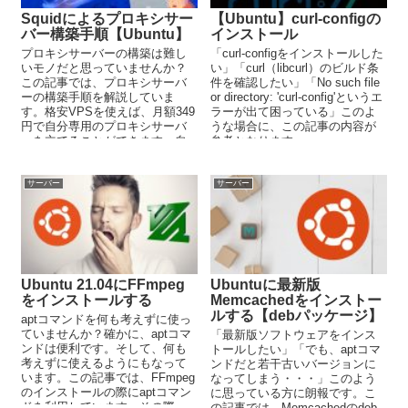
Squidによるプロキシサー
【Ubuntu】curl-configの
バー構築手順【Ubuntu】
インストール
プロキシサーバーの構築は難し
「curl-configをインストールした
いモノだと思っていませんか？
い」「curl（libcurl）のビルド条
この記事では、プロキシサーバ
件を確認したい」「No such file
ーの構築手順を解説していま
or directory: 'curl-config'というエ
す。格安VPSを使えば、月額349
ラーが出て困っている」このよ
円で自分専用のプロキシサーバ
うな場合に、この記事の内容が
ーを立てることができます。自
参考となります。
分専用のプロキシサーバーを使
えば、プログラミングでも幅が
広がります。
サーバー
サーバー
Ubuntu 21.04にFFmpeg
Ubuntuに最新版
をインストールする
Memcachedをインストー
ルする【debパッケージ】
aptコマンドを何も考えずに使っ
ていませんか？確かに、aptコマ
「最新版ソフトウェアをインス
ンドは便利です。そして、何も
トールしたい」「でも、aptコマ
考えずに使えるようにもなって
ンドだと若干古いバージョンに
います。この記事では、FFmpeg
なってしまう・・・」このよう
のインストールの際にaptコマン
に思っている方に朗報です。こ
ドを利用しています。その際
の記事では、Memcachedのdeb