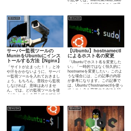
に、考えたり気にしたりすべき
パッケージを利用することで最
ことを解説しています。
新版のMemcachedをインストー
ルする方法を解説しています。
サーバー
サーバー
サーバー監視ツールの
【Ubuntu】hostnamectl
MuninをUbuntuにインス
によるホスト名の変更
トールする方法【Nginx】
「Ubuntuでホスト名を変更した
い」「一時的ではなく恒久的に
「サイトが止まった！！」と冷
hostnameを変更したい」このよ
や汗をかかないように、サーバ
うな場合には、この記事の内容
ー監視ツールを入れておきまし
が参考になります。この記事で
ょう。もちろん、普段から監視
は、Ubuntuでhostnamectlを使っ
しなければ、意味はありませ
てホスト名を変更する方法を解
ん。では、どの監視ツールを使
説しています。
えばいいのか？個人でのブログ
運用であれば、Muninで十分で
す。Muninのインストールについ
て、この記事では解説していま
サーバー
サーバー
す。