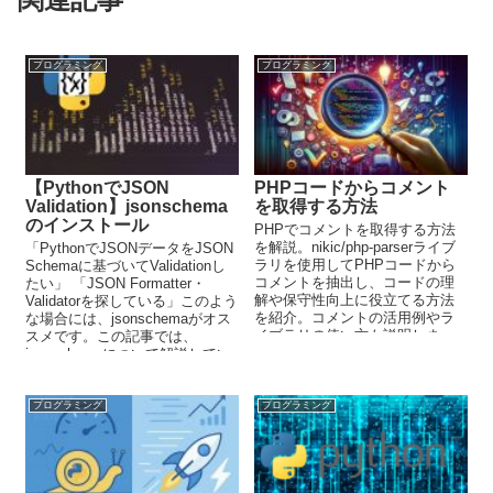
プログラミング
プログラミング
【PythonでJSON
PHPコードからコメント
Validation】jsonschema
を取得する方法
のインストール
PHPでコメントを取得する方法
を解説。nikic/php-parserライブ
「PythonでJSONデータをJSON
ラリを使用してPHPコードから
Schemaに基づいてValidationし
コメントを抽出し、コードの理
たい」 「JSON Formatter・
解や保守性向上に役立てる方法
Validatorを探している」このよう
を紹介。コメントの活用例やラ
な場合には、jsonschemaがオス
イブラリの使い方も説明しま
スメです。この記事では、
す。
jsonschemaについて解説してい
ます。
プログラミング
プログラミング