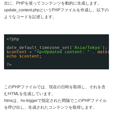
次に、PHPを使ってコンテンツを動的に生成します。
update_content.phpというPHPファイルを作成し、以下の
ようなコードを記述します。
<?php
date_default_timezone_set(
'Asia/Tokyo'
);
$content
= 
"<p>Updated content: "
. 
date
(
"
echo
$content
;
?>
このPHPファイルでは、現在の日時を取得し、それを含
むHTMLを生成しています。
htmxは、hx-triggerで指定された間隔でこのPHPファイル
を呼び出し、生成されたコンテンツを取得します。