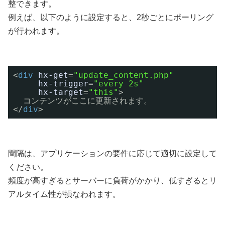
整できます。
例えば、以下のように設定すると、2秒ごとにポーリング
が行われます。
<
div
hx-get
=
"update_content.php"
hx-trigger
=
"every 2s"
hx-target
=
"this"
>
コンテンツがここに更新されます。
</
div
>
間隔は、アプリケーションの要件に応じて適切に設定して
ください。
頻度が高すぎるとサーバーに負荷がかかり、低すぎるとリ
アルタイム性が損なわれます。