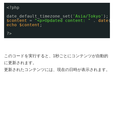
<?php
date_default_timezone_set(
'Asia/Tokyo'
);
$content
= 
"<p>Updated content: "
. 
date
(
"
echo
$content
;
?>
このコードを実行すると、1秒ごとにコンテンツが自動的
に更新されます。
更新されたコンテンツには、現在の日時が表示されます。