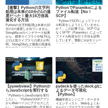
【衝撃】Pythonの文字列
PythonでParamikoによる
処理は本来の10分の1の速
ファイル転送【No！
度だった！最大16万倍高
SCP】
速化する方法
「PythonでSCPによってファイ
ル転送をしようとしていません
Pythonの文字列処理は本来の10
か？」この記事では、SCPでは
分の1の速度しか出ていません。
なくSFTP（Paramiko）によって
StringWa.rsのベンチマーク結果
ファイル転送を行う方法を説明
から、標準ライブラリやNLTKな
しています。無駄にscpモジュー
どの人気ライブラリの遅さが判
ルなどインストールせずにファ
明。StringZillaなど最新の高速化
イル転送を行いましょう。
技術で最大16万倍の性能改善が
可能に。
プログラミング
プログラミング
【pywebview】Pythonか
pydeckを使ったdeck.glに
らJavaScriptを実行する
よるデータ可視化
【Python】
「PythonからJavaScriptを実行
したい」「PythonのGUIアプリ
機械学習エンジニア・データサ
からWebページにアクセスした
イエンティスト、Webをよくわ
い」「pywebviewの使い方を知り
からないプログラマーの方に朗