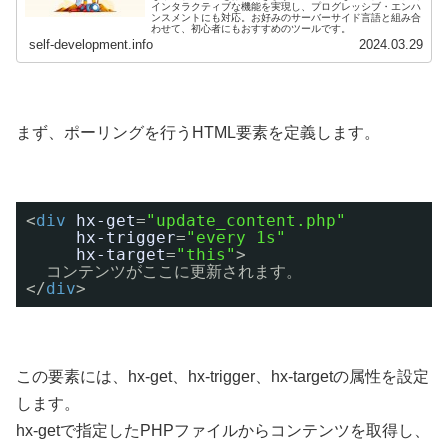
インタラクティブな機能を実現し、プログレッシブ・エンハ
ンスメントにも対応。お好みのサーバーサイド言語と組み合
わせて、初心者にもおすすめのツールです。
self-development.info
2024.03.29
まず、ポーリングを行うHTML要素を定義します。
<
div
hx-get
=
"update_content.php"
hx-trigger
=
"every 1s"
hx-target
=
"this"
>
コンテンツがここに更新されます。
</
div
>
この要素には、hx-get、hx-trigger、hx-targetの属性を設定
します。
hx-getで指定したPHPファイルからコンテンツを取得し、