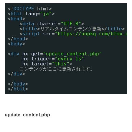
<!
DOCTYPE
html>
<
html
lang
=
"ja"
>
<
head
>
<
meta
charset
=
"UTF-8"
>
<
title
>リアルタイムコンテンツ更新</
title
>
<
script
src
=
"https://unpkg.com/htmx.or
</
head
>
<
body
>
<
div
hx-get
=
"update_content.php"
hx-trigger
=
"every 1s"
hx-target
=
"this"
>
コンテンツがここに更新されます。
</
div
>
</
body
>
</
html
>
update_content.php