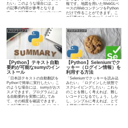
たい」このような場合には、こ
報です。地図を用いたWebGLベ
の記事の内容が参考となりま
ースのWebコンテンツをPython
す。この記事では、pywebviewの
だけで作ることができます。こ
使い方を解説しています。
の記事では、Pythonライブラリ
であるpydeckについて解説して
います。
プログラミング
プログラミング
【Python】テキスト自動
【Python】Seleniumでク
要約が可能なsumyのイン
ッキー（ログイン情報）を
ストール
利用する方法
「日本語テキストの自動翻訳を
「Seleniumでクッキーを読み込
Pythonで簡単に実行したい」こ
みたい」「ログインした状態で
のような場合には、sumyがおス
スクレイピングしたい」これら
スメできます。プログラムによ
のことを難しく考えれば、難し
る自動要約を実際に試してみ
いコードになるでしょう。しか
て、その精度を確認できます。
し、シンプルに考えれば、とて
この記事では、sumyのインスト
も簡単に実現することができま
ールから使い方までを解説して
す。この記事では、そのための
います。
方法を解説しています。