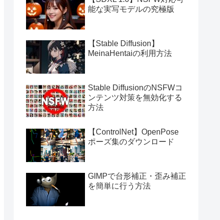
能な実写モデルの究極版
【Stable Diffusion】
MeinaHentaiの利用方法
Stable DiffusionのNSFWコ
ンテンツ対策を無効化する
方法
【ControlNet】OpenPose
ポーズ集のダウンロード
GIMPで台形補正・歪み補正
を簡単に行う方法