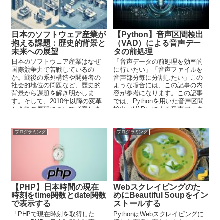
日本のソフトウェア産業が
【Python】音声区間検出
抱える課題：歴史的背景と
（VAD）による音声デー
未来への展望
タの前処理
日本のソフトウェア産業はなぜ
「音声データの前処理を効率的
国際競争力で苦戦しているの
に行いたい」「音声ファイルを
か。戦後の系列構造や開発者の
音声部分毎に分割したい」この
社会的地位の問題など、歴史的
ような場合には、この記事の内
背景から課題を解き明かしま
容が参考になります。この記事
す。そして、2010年以降の変革
では、Pythonを用いた音声区間
と今後の展望について考察しま
検出（VAD）による音声データ
す。
の前処理について解説していま
す。
プログラミング
プログラミング
【PHP】日本時間の現在
Webスクレイピングのた
時刻をtime関数とdate関数
めにBeautiful Soupをイン
で表示する
ストールする
「PHPで現在時刻を取得した
PythonはWebスクレイピングに