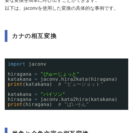
要な変換を簡単に呼び出すことができます。
以下は、jaconvを使用した変換の具体的な事例です。
カナの相互変換
import
jaconv
hiragana 
=
"ぴゅーじょっと"
katakana 
=
jaconv.hira2kata(hiragana)
print
(katakana)  
# "ピュージョット"
katakana 
=
"パイソン"
hiragana 
=
jaconv.kata2hira(katakana)
print
(hiragana)  
# "ぱいそん"