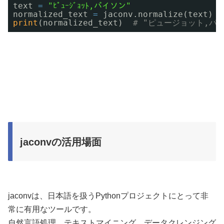
text 
=
"ﾋﾟｭｰｼﾞｮｯﾄ,パイソン"
normalized_text 
=
jaconv.normalize(text)
print
(normalized_text)  
# "ピュージョット,パ
jaconvの活用場面
jaconvは、日本語を扱うPythonプロジェクトにとって非
常に有用なツールです。
自然言語処理、テキストマイニング、データクレンジング