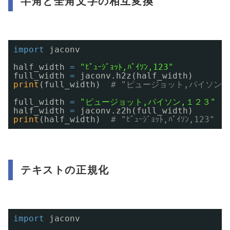
半角と全角文字の相互変換
import
jaconv
half_width 
=
"ﾋﾟｭｰｼﾞｮｯﾄ,ﾊﾟｲｿﾝ,123"
full_width 
=
jaconv.h2z(half_width)
print
(full_width)  
# "ピュージョット,パイソン,
full_width 
=
"ピュージョット,パイソン,１２３"
half_width 
=
jaconv.z2h(full_width)
print
(half_width)  
# "ﾋﾟｭｰｼﾞｮｯﾄ,ﾊﾟｲｿﾝ,123"
テキストの正規化
import
jaconv