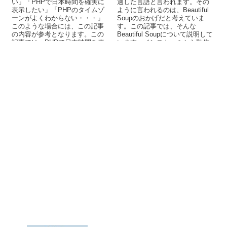
い」「PHPで日本時間を確実に
適した言語と言われます。その
表示したい」「PHPのタイムゾ
ように言われるのは、Beautiful
ーンがよくわからない・・・」
Soupのおかげだと考えていま
このような場合には、この記事
す。この記事では、そんな
の内容が参考となります。この
Beautiful Soupについて説明して
記事では、PHPで日本時間を表
います。インストールから動作
示するための方法を初心者向け
確認までも解説しています。
に解説しています。