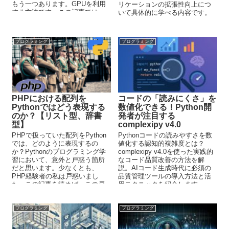
もう一つあります。GPUを利用
リケーションの拡張性向上につ
する方法です。この記事では、
いて具体的に学べる内容です。
PyCUDAを使ってGPU上で処理
ができる方法を解説していま
す。
プログラミング
プログラミング
PHPにおける配列を
コードの「読みにくさ」を
Pythonではどう表現する
数値化できる！Python開
のか？【リスト型、辞書
発者が注目する
型】
complexipy v4.0
PHPで扱っていた配列をPython
Pythonコードの読みやすさを数
では、どのように表現するの
値化する認知的複雑度とは？
か？Pythonのプログラミング学
complexipy v4.0を使った実践的
習において、意外と戸惑う箇所
なコード品質改善の方法を解
だと思います。少なくとも、
説。AIコード生成時代に必須の
PHP経験者の私は戸惑いまし
品質管理ツールの導入方法と活
た。この記事を読めば、この戸
用テクニックを紹介します。
惑いを経験することなく効率的
にPythonを習得することができ
るでしょう。
プログラミング
プログラミング