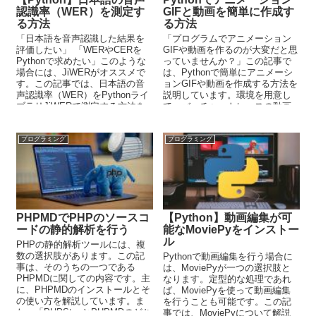
認識率（WER）を測定す
GIFと動画を簡単に作成す
る方法
る方法
「日本語を音声認識した結果を
「プログラムでアニメーション
評価したい」 「WERやCERを
GIFや動画を作るのが大変だと思
Pythonで求めたい」このような
っていませんか？」この記事で
場合には、JiWERがオススメで
は、Pythonで簡単にアニメーシ
す。この記事では、日本語の音
ョンGIFや動画を作成する方法を
声認識率（WER）をPythonライ
説明しています。環境を用意し
ブラリJiWERで測定する方法を
て、バーチャートレースの動画
解説しています。
を作成できるようにまでなりま
しょう。
プログラミング
プログラミング
PHPMDでPHPのソースコ
【Python】動画編集が可
ードの静的解析を行う
能なMoviePyをインストー
ル
PHPの静的解析ツールには、複
数の選択肢があります。この記
Pythonで動画編集を行う場合に
事は、そのうちの一つである
は、MoviePyが一つの選択肢と
PHPMDに関しての内容です。主
なります。定型的な処理であれ
に、PHPMDのインストールとそ
ば、MoviePyを使って動画編集
の使い方を解説しています。ま
を行うことも可能です。この記
た、「PHPStanとPHPMDのどち
事では、MoviePyについて解説