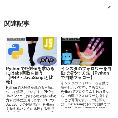
関連記事
プログラミング
プログラミング
Pythonで絶対値を求める
インスタのフォロワーを自
にはabs関数を使う
動で増やす方法【Python
【PHP・JavaScriptと比
で自動フォロー】
較】
インスタのフォロワーを自動で
増やしたいですか？あなたが
Pythonで絶対値を求める方法に
Pythonでプログラムを触れるな
ついて解説しています。PHPや
ら、自動でフォロワーを増やす
JavaScriptにおける絶対値の求め
ことは可能です。この記事で
方も同時に説明します。PHPや
は、Instagramにおいて自動でフ
JavaScriptの経験者が、Python
ォロワーを増やす方法を解説し
を覚え易いように比較する形で
ています。参考となるプログラ
解説を行っています。また、絶
ムを載せているため、それをも
対値をプログラミングで用いる