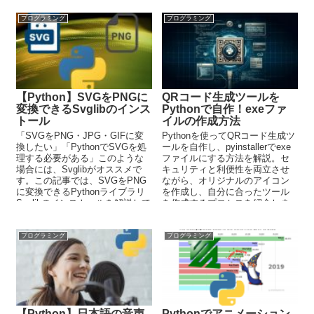
とに自動フォローアプリを作成
ケースについても説明していま
可能です。
す。
プログラミング
プログラミング
【Python】SVGをPNGに
QRコード生成ツールを
変換できるSvglibのインス
Pythonで自作！exeファ
トール
イルの作成方法
「SVGをPNG・JPG・GIFに変
Pythonを使ってQRコード生成ツ
換したい」「PythonでSVGを処
ールを自作し、pyinstallerでexe
理する必要がある」このような
ファイルにする方法を解説。セ
場合には、Svglibがオススメで
キュリティと利便性を両立させ
す。この記事では、SVGをPNG
ながら、オリジナルのアイコン
に変換できるPythonライブラリ
を作成し、自分に合ったツール
Svglibのインストールを解説して
を作成するプロセスを紹介しま
います。
す。
プログラミング
プログラミング
【Python】日本語の音声
Pythonでアニメーション