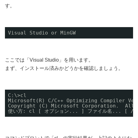
す。
Visual Studio or MinGW
ここでは「Visual Studio」を用います。
まず、インストール済みかどうかを確認しましょう。
C:\>cl
Microsoft(R) C
/C
++ Optimizing Compiler Ver
Copyright (C) Microsoft Corporation.  All 
使い方: cl [ オプション... ] ファイル名... [ 
/l