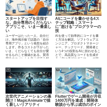
スタートアップを目指す
AIにコードを書かせる4ス
な。自分専用のくだらない
テップ戦略：スマート
アプリこそ、いま一番楽し
に”怠ける”プログラマーの
い
技
ユーザーはたった一人、自分だ
AIを使って効率的にコードを書
け。海外掲示板で話題の「自分
く方法を解説。ソフトウェアエ
専用アプリ」という発想を紹介
ンジニア、プロダクトマネージ
します。作るコストが下がった
ャー、テックリード、開発者と
いま、くだらなくても自分が愛
いう4つの役割をAIに担わせるこ
せるものこそ価値がある。賛否
とで、高品質なコードを生成す
両論のコメントも交えて読み解
る「怠け者プログラマー」の戦
きます。
略を紹介します。
AI
AI
次世代アニメーションの幕
Flutterでゲーム開発が月収
開け！MagicAnimateで描
1400万円を達成：開発体
く新しいリアリティ
験談から学ぶ成功のポイン