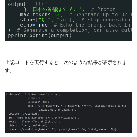
output 
=
llm(
"Q: 日本の首都は？ A: "
,  
# Prompt
max_tokens
=
32
,  
# Generate up to 32 to
stop
=
[
"Q:"
, 
"\n"
],  
# Stop generating 
echo
=
True
# Echo the prompt back in t
)  
# Generate a completion, can also call 
pprint.pprint(output)
上記コードを実行すると、次のような結果が表示されま
す。