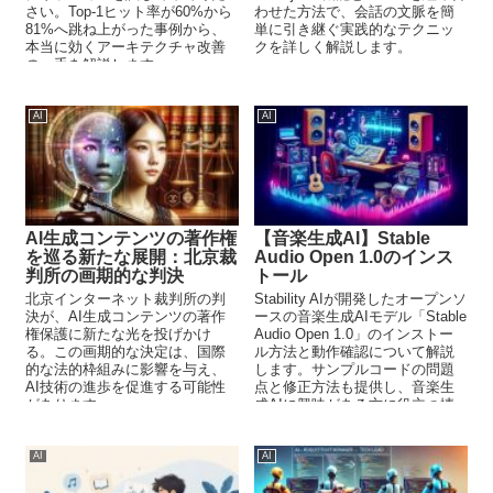
さい。Top-1ヒット率が60%から
わせた方法で、会話の文脈を簡
81%へ跳ね上がった事例から、
単に引き継ぐ実践的なテクニッ
本当に効くアーキテクチャ改善
クを詳しく解説します。
の一手を解説します。
AI
AI
AI生成コンテンツの著作権
【音楽生成AI】Stable
を巡る新たな展開：北京裁
Audio Open 1.0のインス
判所の画期的な判決
トール
北京インターネット裁判所の判
Stability AIが開発したオープンソ
決が、AI生成コンテンツの著作
ースの音楽生成AIモデル「Stable
権保護に新たな光を投げかけ
Audio Open 1.0」のインストー
る。この画期的な決定は、国際
ル方法と動作確認について解説
的な法的枠組みに影響を与え、
します。サンプルコードの問題
AI技術の進歩を促進する可能性
点と修正方法も提供し、音楽生
があります。
成AIに興味がある方に役立つ情
報をお届けします。
AI
AI