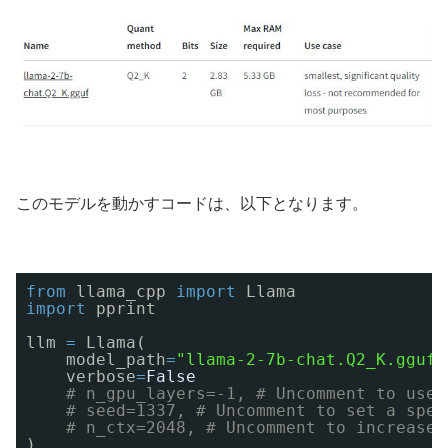
このモデルを動かすコードは、以下となります。
from
llama_cpp 
import
Llama
import
pprint
llm 
=
Llama(
model_path
=
"llama-2-7b-chat.Q2_K.gguf"
verbose
=
False
# n_gpu_layers=-1, # Uncomment to use 
# seed=1337, # Uncomment to set a spec
# n_ctx=2048, # Uncomment to increase 
)