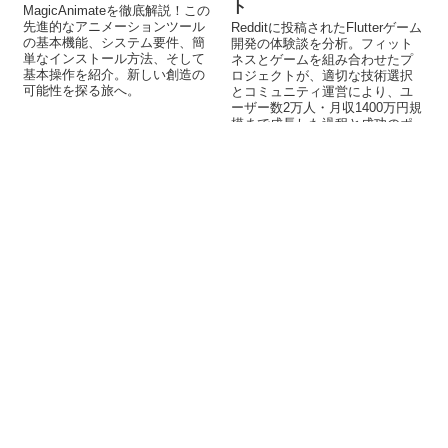
ト
MagicAnimateを徹底解説！この
先進的なアニメーションツール
Redditに投稿されたFlutterゲーム
の基本機能、システム要件、簡
開発の体験談を分析。フィット
単なインストール方法、そして
ネスとゲームを組み合わせたプ
基本操作を紹介。新しい創造の
ロジェクトが、適切な技術選択
可能性を探る旅へ。
とコミュニティ運営により、ユ
ーザー数2万人・月収1400万円規
模まで成長した過程と成功のポ
イントを解説します。