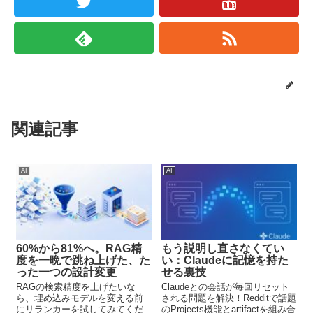
関連記事
AI
AI
60%から81%へ。RAG精
もう説明し直さなくてい
度を一晩で跳ね上げた、た
い：Claudeに記憶を持た
った一つの設計変更
せる裏技
RAGの検索精度を上げたいな
Claudeとの会話が毎回リセット
ら、埋め込みモデルを変える前
される問題を解決！Redditで話題
にリランカーを試してみてくだ
のProjects機能とartifactを組み合