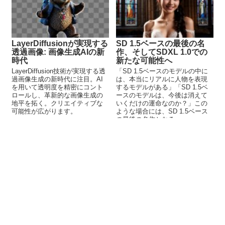
LayerDiffusionが実現する
SD 1.5ベースの最後の名
透過画像: 画像生成AIの新
作、そしてSDXL 1.0での
時代
新たな可能性へ
LayerDiffusion技術が実現する透
「SD 1.5ベースのモデルの中に
過画像生成の新時代に注目。AI
は、本当にリアルに人物を表現
を用いて透明度を精密にコント
するモデルがある」「SD 1.5ベ
ロールし、革新的な画像生成の
ースのモデルは、今後は消えて
地平を拓く。クリエイティブな
いくだけの運命なのか？」この
可能性が広がります。
ような場合には、SD 1.5ベース
の最後の名作となる
epiCPhotoGasmについて解説し
ています。