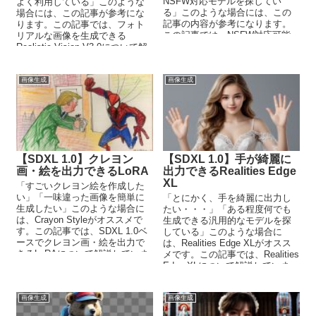
NSFW対応モデルを探してい
よく利用している」このような
る」このような場合には、この
場合には、この記事が参考にな
記事の内容が参考になります。
ります。この記事では、フォト
この記事では、NSFW対応可能
リアルな画像を生成できる
な実写モデルの究極とも言える
Realistic Vision V3.0について解
モデルについて説明していま
説しています。
す。
画像生成
画像生成
【SDXL 1.0】クレヨン
【SDXL 1.0】手が綺麗に
画・絵を出力できるLoRA
出力できるRealities Edge
XL
「すごいクレヨン絵を作成した
い」「一味違った画像を簡単に
「とにかく、手を綺麗に出力し
生成したい」このような場合に
たい・・・」「ある程度何でも
は、Crayon Styleがオススメで
生成できる汎用的なモデルを探
す。この記事では、SDXL 1.0ベ
している」このような場合に
ースでクレヨン画・絵を出力で
は、Realities Edge XLがオスス
きるLoRAについて解説していま
メです。この記事では、Realities
す。
Edge XLについて解説していま
す。
画像生成
画像生成