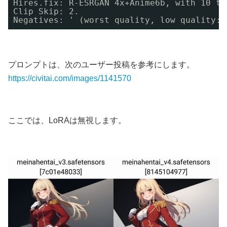
Hires.fix: R-ESRGAN 4x+Anime6b, with 10 to
Clip Skip: 2.
Negatives: ' (worst quality, low quality:1
プロンプトは、次のユーザー投稿を参考にします。
https://civitai.com/images/1141570
ここでは、LoRAは無視します。