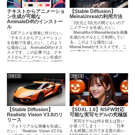
テキストからアニメーショ
【Stable Diffusion】
ン生成が可能な
MeinaUnrealの利用方法
AnimateDiffのインストー
「2次元と3次元の間ぐらいのア
ル
ニメアートを生成したい」
「MeinaMixやMeinaHentaiを画像
「GIFアニメを簡単に作りたい」
生成のモデルとして利用してい
「テキストからアニメーション
る」このような場合には、
を自動で生成したい」このよう
MeinaUnrealがオススメです。こ
な場合には、AnimateDiffがオス
の記事では、MeinaUnrealについ
スメです。この記事では、テキ
て解説しています。
ストからアニメーション生成が
可能なAnimateDiffについて解説
しています。
画像生成
画像生成
【Stable Diffusion】
【SDXL 1.0】NSFW対応
Realistic Vision V3.0のリ
可能な実写モデルの究極版
リース
「実写モデルは何を使えば良い
か迷ってしまう・・・」「日本
「フォトリアルな画像を生成し
人を綺麗に出力できる質の高い
たい」「Realistic Vision V2.0を