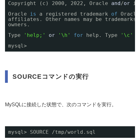
Copyright (c) 2000, 2022, Oracle 
and
/
or
it
Oracle 
is
a registered trademark 
of
Oracle
affiliates. Other names may be trademarks 
owners.
Type 
'help;'
or
'\h'
for
help. Type 
'\c'
t
mysql>
SOURCEコマンドの実行
MySQLに接続した状態で、次のコマンドを実行。
mysql> SOURCE 
/tmp/world
.sql