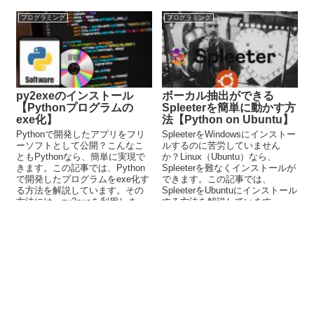
ックを身につけましょう。
プログラミング
プログラミング
py2exeのインストール
ボーカル抽出ができる
【Pythonプログラムの
Spleeterを簡単に動かす方
exe化】
法【Python on Ubuntu】
Pythonで開発したアプリをフリ
SpleeterをWindowsにインストー
ーソフトとして公開？こんなこ
ルするのに苦労していません
ともPythonなら、簡単に実現で
か？Linux（Ubuntu）なら、
きます。この記事では、Python
Spleeterを難なくインストールが
で開発したプログラムをexe化す
できます。この記事では、
る方法を解説しています。その
SpleeterをUbuntuにインストール
方法には、py2exeを利用しま
する方法を解説しています。
す。