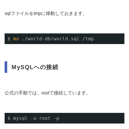
sqlファイルをtmpに移動しておきます。
$ 
mv
.
/world-db/world
.sql 
/tmp
MySQLへの接続
公式の手順では、rootで接続しています。
$ mysql -u root -p