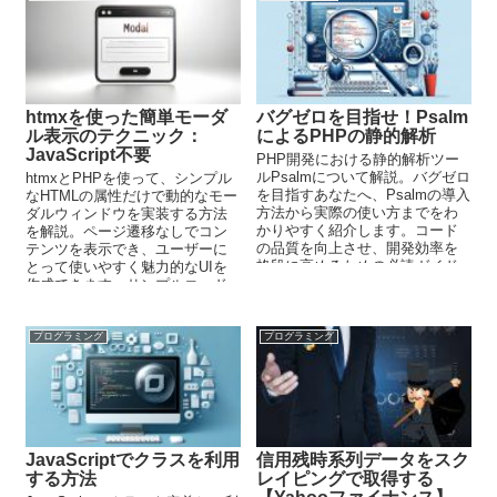
htmxを使った簡単モーダ
バグゼロを目指せ！Psalm
ル表示のテクニック：
によるPHPの静的解析
JavaScript不要
PHP開発における静的解析ツー
ルPsalmについて解説。バグゼロ
htmxとPHPを使って、シンプル
を目指すあなたへ、Psalmの導入
なHTMLの属性だけで動的なモー
方法から実際の使い方までをわ
ダルウィンドウを実装する方法
かりやすく紹介します。コード
を解説。ページ遷移なしでコン
の品質を向上させ、開発効率を
テンツを表示でき、ユーザーに
格段に高めるための必読ガイド
とって使いやすく魅力的なUIを
です。
作成できます。サンプルコード
あり。
プログラミング
プログラミング
JavaScriptでクラスを利用
信用残時系列データをスク
する方法
レイピングで取得する