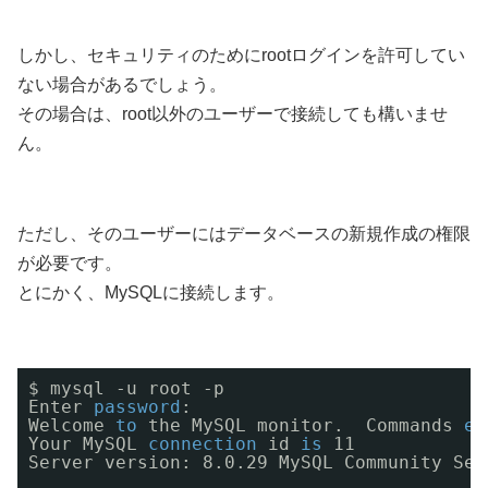
しかし、セキュリティのためにrootログインを許可してい
ない場合があるでしょう。
その場合は、root以外のユーザーで接続しても構いませ
ん。
ただし、そのユーザーにはデータベースの新規作成の権限
が必要です。
とにかく、MySQLに接続します。
$ mysql -u root -p 
Enter 
password
:
Welcome 
to
the MySQL monitor.  Commands 
en
Your MySQL 
connection
id 
is
11
Server version: 8.0.29 MySQL Community Ser