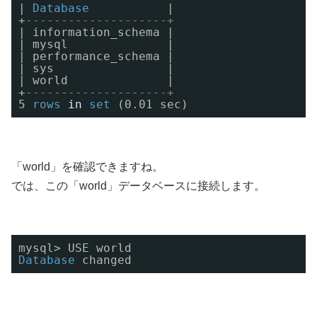
| 
Database
|
+
--------------------+
| information_schema |
| mysql              |
| performance_schema |
| sys                |
| world              |
+
--------------------+
5 
rows
in
set
(0.01 sec)
「world」を確認できますね。
では、この「world」データベースに接続します。
mysql> USE world 
Database
changed