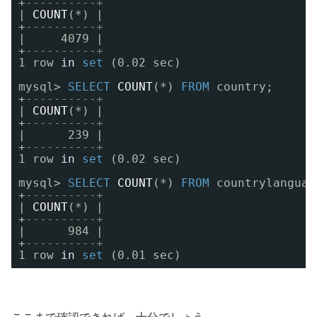
+
----------+
| 
COUNT
(*) |
+
----------+
|     4079 |
+
----------+
1 row 
in
set
(0.02 sec)
mysql> 
SELECT
COUNT
(*) 
FROM
country;
+
----------+
| 
COUNT
(*) |
+
----------+
|      239 |
+
----------+
1 row 
in
set
(0.02 sec)
mysql> 
SELECT
COUNT
(*) 
FROM
countrylanguag
+
----------+
| 
COUNT
(*) |
+
----------+
|      984 |
+
----------+
1 row 
in
set
(0.01 sec)