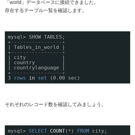
「world」データベースに接続できました。
存在するテーブル一覧を確認します。
mysql> SHOW TABLES;
+
-----------------+
| Tables_in_world |
+
-----------------+
| city            |
| country         |
| countrylanguage |
+
-----------------+
3 
rows
in
set
(0.00 sec)
それぞれのレコード数を確認してみましょう。
mysql> 
SELECT
COUNT
(*) 
FROM
city;