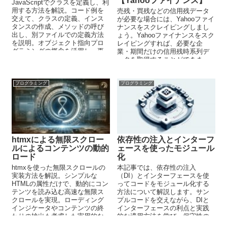
【Yahooファイナンス】
JavaScriptでクラスを定義し、利
用する方法を解説。コード例を
売残・買残などの信用残データ
交えて、クラスの定義、インス
が必要な場合には、Yahooファイ
タンスの作成、メソッドの呼び
ナンスをスクレイピングしまし
出し、別ファイルでの定義方法
ょう。Yahooファイナンスをスク
を説明。オブジェクト指向プロ
レイピングすれば、必要な企
グラミングの概念を活用し、再
業・期間だけの信用残時系列デ
利用性の高いコードを書くため
ータを取得することができま
のヒントを提供。
す。もちろん、無料です。この
記事では、その方法をわかりや
すく解説しています。
プログラミング
プログラミング
htmxによる無限スクロー
依存性の注入とインターフ
ルによるコンテンツの動的
ェースを使ったモジュール
ロード
化
htmxを使った無限スクロールの
本記事では、依存性の注入
実装方法を解説。シンプルな
（DI）とインターフェースを使
HTMLの属性だけで、動的にコン
ってコードをモジュール化する
テンツを読み込む高速な無限ス
方法について解説します。サン
クロールを実現。ローディング
プルコードを交えながら、DIと
インジケータやコンテンツの終
インターフェースの利点と実践
わりの検出も考慮した実用的な
的な適用方法を学び、保守性の
サンプルコードを提示します。
高いコードを書くためのテクニ