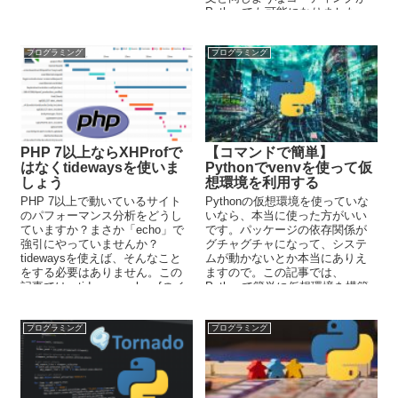
は、Pythonでベン図を作成する
Pythonでも可能になりました。
方法を解説しています。
プログラミング
プログラミング
PHP 7以上ならXHProfで
【コマンドで簡単】
はなくtidewaysを使いま
Pythonでvenvを使って仮
しょう
想環境を利用する
PHP 7以上で動いているサイト
Pythonの仮想環境を使っていな
のパフォーマンス分析をどうし
いなら、本当に使った方がいい
ていますか？まさか「echo」で
です。パッケージの依存関係が
強引にやっていませんか？
グチャグチャになって、システ
tidewaysを使えば、そんなこと
ムが動かないとか本当にありえ
をする必要はありません。この
ますので。この記事では、
記事では、tideways_xhprofのイ
Pythonで簡単に仮想環境を構築
ンストールから動作検証までを
できるvenvについて解説してい
解説しています。
ます。
プログラミング
プログラミング