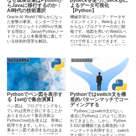
なぜ成長企業はPythonか
pydeckを使ったdeck.glに
らJavaに移行するのか：
よるデータ可視化
AI時代の技術選択
【Python】
Oracle AI Worldで明らかになっ
機械学習エンジニア・データサ
た衝撃の事実。エンタープライ
イエンティスト、Webをよくわ
ズAIプロジェクトの95%が失敗
からないプログラマーの方に朗
する理由と、JavaがPythonノー
報です。地図を用いたWebGLベ
トブックより本番環境に適して
ースのWebコンテンツをPython
いる技術的背景を解説。
だけで作ることができます。こ
の記事では、Pythonライブラリ
であるpydeckについて解説して
います。
プログラミング
プログラミング
Pythonでベン図を表示す
Pythonではswitch文を構
る【set()で集合演算】
造的パターンマッチでコー
ディングする
ベン図は、プログラミングをし
ていれば意外と目にすることが
「Pythonにはswitch文がない」
ありませんか？集合演算は
過去にPythonはこのように言わ
Pythonのset()を使えば、簡単に
れてきました。しかし、Python
処理できます。しかし、その結
3.10の新機能である構造的パタ
果をベン図で表示するのはあま
ーンマッチを利用すると、switch
り見かけません。この記事で
文と同じようなコーディングが