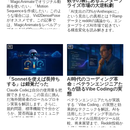
数字の裏にあるエンタープ
「MagicAnimateでオリジナル動
ライズ市場の大逆転劇
画を使いたい」「Motion
Sequenceを作成したい」このよ
「AI支出の73%がAnthropicに」
うな場合には、Vid2DensePose
という見出しの真相とは？Ramp
がオススメです。この記事で
データとredditの議論から、エン
は、MagicAnimateをレベルアッ
タープライズAI市場で起きてい
プさせるVid2DensePoseについ
る構造変化を読み解きます。
て解説しています。
AI
AI
「Sonnetを使えば長持ち
AI時代のコーディング革
する」は錯覚だった
命：ベテランエンジニアた
ちが語るVibe Codingの実
Claude Codeは自分の使用量を把
態
握できません。この盲点に挑ん
だ海外開発者のローカルプロキ
ベテランエンジニアたちが実践
シ実装を解説します。さらに、
する「Vibe Coding」の実態と効
規約問題、標準機能で十分かど
果的なテクニックを解説。AIを
うか、賛否両論までコミュニテ
活用したコーディング手法のル
ィの議論を整理しました。
ールファイル活用法やツール比
較、将来展望まで、Reddit投稿か
ら得た洞察をまとめています。