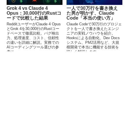
Grok 4 vs Claude 4
一人で30万行を書き換え
Opus：30,000行のRustコ
た男が明かす、Claude
ードで比較した結果
Code「本当の使い方」
RedditユーザーがClaude 4 Opus
Claude Codeで30万行のプロジェ
とGrok 4を30,000行のRustコー
クトを一人で書き換えたエンジ
ドベースで徹底比較。バグ検出
ニアの実戦ノウハウを紹介。
力、処理速度、コスト、信頼性
Hooksによる自動化、Dev Docs
の違いを詳細に解説。実務での
システム、PM2活用など、大規
AIコーディングツール選びの参
模開発で本当に機能する技術を
考に。
詳しく解説します。