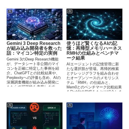
AI
AI
Gemini 3 Deep Research
使うほど賢くなるAIの記
が組み込み開発者を救った
憶：再帰型メモリハーネス
話：マイコン特定の実例
RMHの仕組みとベンチマ
ーク結果
Gemini 3のDeep Research機能
が、データシート非公開のマイ
AIエージェントの記憶管理に新
コンを正確に特定した事例を紹
たな選択肢が登場。再帰的検索
介。ChatGPTとの比較結果や、
とナレッジグラフを組み合わせ
Perplexityへの評価も含め、AIの
たオープンソースのメモリシス
深層調査機能が組み込み開発に
テム「RMH」の仕組みと、
もたらす可能性を考察します。
Mem0とのベンチマーク比較結果
をRedditの投稿をもとに紹介しま
す。
AI
AI