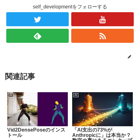
self_developmentをフォローする
関連記事
AI
AI
Vid2DensePoseのインス
「AI支出の73%が
トール
Anthropicに」は本当か？