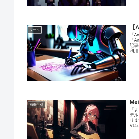
【A
ツール
「An
「A
記事
利用
Me
画像生成
「よ
デル
りま
V1