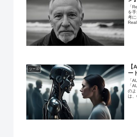
「R
を手
考に
Rea
【A
ツール
ー
「A
「A
のよ
は、