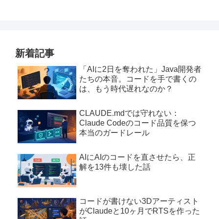
新着記事
「AIに2日を奪われた」Java開発者
たちの本音。コードを手で書くの
は、もう時代遅れなのか？
CLAUDE.mdでは守れない：
Claude Codeのコード品質を保つ
本当のガードレール
AIにAIのコードを直させたら、正
解を13件も壊した話
コードが書けない3Dアーティスト
がClaudeと10ヶ月でRTSを作った