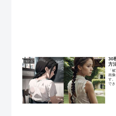
3
ツール
方
「被
画像
す。
でき