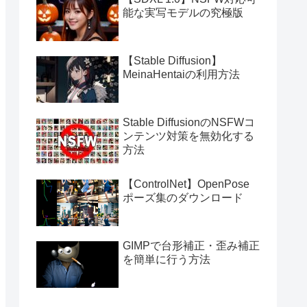
能な実写モデルの究極版
【Stable Diffusion】
MeinaHentaiの利用方法
Stable DiffusionのNSFWコ
ンテンツ対策を無効化する
方法
【ControlNet】OpenPose
ポーズ集のダウンロード
GIMPで台形補正・歪み補正
を簡単に行う方法