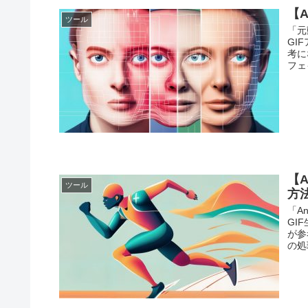
【A
ツール
「元
GI
考に
フェ
【A
ツール
方
「A
GI
が参
の処