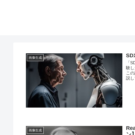
SD
画像生成
「S
験し
この
説し
Re
画像生成
ン