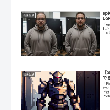
e
画像生成
Lo
「e
した
この
【S
画像生成
でき
「Pi
たい
では
Po