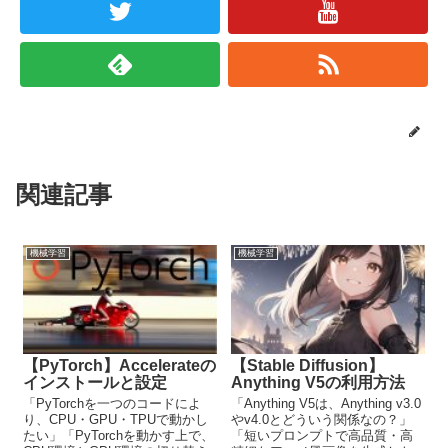
関連記事
機械学習
機械学習
【PyTorch】Accelerateの
【Stable Diffusion】
インストールと設定
Anything V5の利用方法
「PyTorchを一つのコードによ
「Anything V5は、Anything v3.0
り、CPU・GPU・TPUで動かし
やv4.0とどういう関係なの？」
たい」「PyTorchを動かす上で、
「短いプロンプトで高品質・高