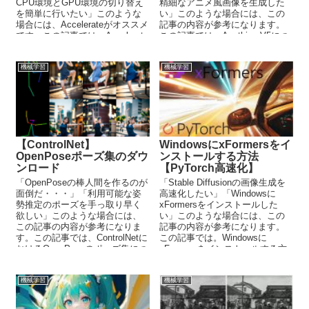
CPU環境とGPU環境の切り替え
精細なアニメ風画像を生成した
を簡単に行いたい」このような
い」このような場合には、この
場合には、Accelerateがオススメ
記事の内容が参考になります。
です。この記事では、Accelerate
この記事では、Anything V5につ
について解説しています。
いて解説しています。
機械学習
機械学習
【ControlNet】
WindowsにxFormersをイ
OpenPoseポーズ集のダウ
ンストールする方法
ンロード
【PyTorch高速化】
「OpenPoseの棒人間を作るのが
「Stable Diffusionの画像生成を
面倒だ・・・」「利用可能な姿
高速化したい」「Windowsに
勢推定のポーズを手っ取り早く
xFormersをインストールした
欲しい」このような場合には、
い」このような場合には、この
この記事の内容が参考になりま
記事の内容が参考になります。
す。この記事では、ControlNetに
この記事では。Windowsに
おけるOpenPoseのポーズ集につ
xFormersをインストールする方
いて解説しています。
法を解説しています。
機械学習
機械学習