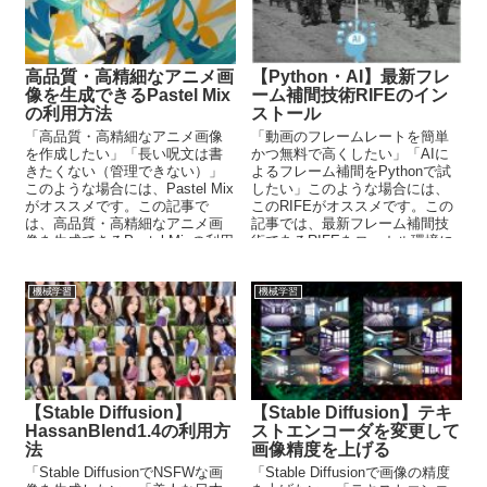
高品質・高精細なアニメ画
【Python・AI】最新フレ
像を生成できるPastel Mix
ーム補間技術RIFEのイン
の利用方法
ストール
「高品質・高精細なアニメ画像
「動画のフレームレートを簡単
を作成したい」「長い呪文は書
かつ無料で高くしたい」「AIに
きたくない（管理できない）」
よるフレーム補間をPythonで試
このような場合には、Pastel Mix
したい」このような場合には、
がオススメです。この記事で
このRIFEがオススメです。この
は、高品質・高精細なアニメ画
記事では、最新フレーム補間技
像を生成できるPastel Mixの利用
術であるRIFEをローカル環境に
方法を解説しています。
インストールする方法を解説し
ています。
機械学習
機械学習
【Stable Diffusion】
【Stable Diffusion】テキ
HassanBlend1.4の利用方
ストエンコーダを変更して
法
画像精度を上げる
「Stable DiffusionでNSFWな画
「Stable Diffusionで画像の精度