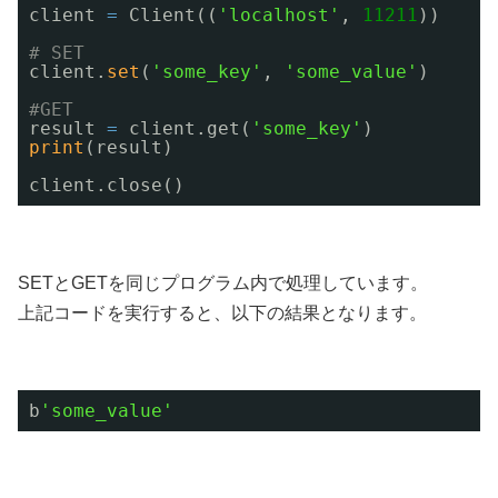
client 
=
Client((
'localhost'
, 
11211
))
# SET
client.
set
(
'some_key'
, 
'some_value'
)
#GET
result 
=
client.get(
'some_key'
)
print
(result)
client.close()
SETとGETを同じプログラム内で処理しています。
上記コードを実行すると、以下の結果となります。
b
'some_value'