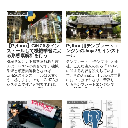
です。この記事では、youtube_dl
戦略の重要性を強調。
について解説しています。
プログラミング
プログラミング
【Python】GiNZAをイン
Python用テンプレートエ
ストールして機械学習によ
ンジンのJinja2をインスト
る形態素解析を行う
ール
機械学習による形態素解析と言
テンプレート ⇒テンプル ⇒ 神
えば、GiNZAが有名です。機械
社、こんな由来のある「Jinja2」
学習と形態素解析となれば、
に関する内容を説明していま
GiNZAのインストールは大変そ
す。そのJinja2は、Pythonの世界
うに感じます。でも、GiNZAは
においてはそれなりに普及して
システム要件さえ把握すれば、
いるテンプレートエンジンで
pipコマンド一つで簡単にインス
す。PHPのSmartyを使ったこと
トールできてしまいます。
がある人などは、すぐに理解で
きるでしょう。
プログラミング
プログラミング