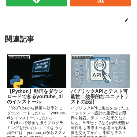
関連記事
プログラミング
プログラミング
【Python】動画をダウン
パブリックAPIとテスト可
ロードできるyoutube_dl
能性：効果的なユニットテ
のインストール
ストの設計
「YouTubeから動画を効率的に
パブリックAPIに焦点を当てたユ
ダウンロードしたい」「youtube-
ニットテスト設計の重要性と限
dlをインストールしたい」
界を解説。テストの効果的な方
「Pythonで動画を扱うプログラ
法と、APIだけでなく内部状態や
ミングを行いたい」このような
副作用も考慮すべき場面を具体
場合には、youtube_dlがおススメ
例を交えて紹介。柔軟なテスト