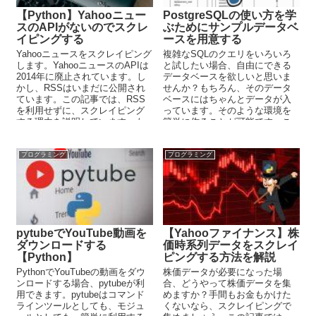
【Python】Yahooニュー
PostgreSQLの使い方を学
スのAPIがないのでスクレ
ぶためにサンプルデータベ
イピングする
ースを用意する
Yahooニュースをスクレイピング
複雑なSQLのクエリをいろいろ
します。YahooニュースのAPIは
と試したい場合、自由にできる
2014年に廃止されています。し
データベースを欲しいと思いま
かし、RSSはいまだに公開され
せんか？もちろん、そのデータ
ています。この記事では、RSS
ベースにはちゃんとデータが入
を利用せずに、スクレイピング
っています。そのような環境を
する理由を説明しています。も
簡単に作ることが可能です。こ
ちろん、コピペで使えるサンプ
の記事では、そのサンプルデー
ルコードも載せています。
タベースの作り方を解説してい
ます。
プログラミング
プログラミング
pytubeでYouTube動画を
【Yahooファイナンス】株
ダウンロードする
価時系列データをスクレイ
【Python】
ピングする方法を解説
PythonでYouTubeの動画をダウ
株価データが必要になった場
ンロードする場合、pytubeが利
合、どうやって株価データを集
用できます。pytubeはコマンド
めますか？手間もお金もかけた
ラインツールとしても、モジュ
くないなら、スクレイピングで