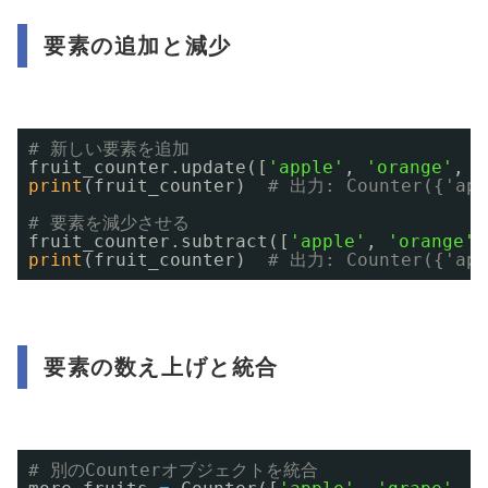
要素の追加と減少
# 新しい要素を追加
fruit_counter.update([
'apple'
, 
'orange'
, 
'
print
(fruit_counter)  
# 出力: Counter({'app
# 要素を減少させる
fruit_counter.subtract([
'apple'
, 
'orange'
]
print
(fruit_counter)  
# 出力: Counter({'app
要素の数え上げと統合
# 別のCounterオブジェクトを統合