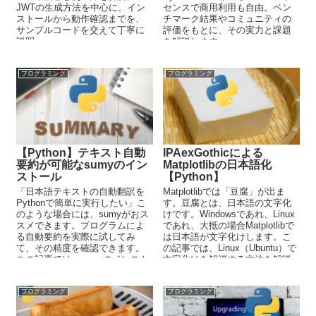
JWTの生成方法を中心に、イン
センスで商用利用も自由。ベン
ストールから動作確認までを、
チマーク結果やコミュニティの
サンプルコードを交えて丁寧に
評価をもとに、その実力と課題
説明。
を解説します。
プログラミング
プログラミング
【Python】テキスト自動
IPAexGothicによる
要約が可能なsumyのイン
Matplotlibの日本語化
ストール
【Python】
「日本語テキストの自動翻訳を
Matplotlibでは「豆腐」が出ま
Pythonで簡単に実行したい」こ
す。豆腐とは、日本語の文字化
のような場合には、sumyがおス
けです。Windowsであれ、Linux
スメできます。プログラムによ
であれ、大抵の場合Matplotlibで
る自動要約を実際に試してみ
は日本語が文字化けします。こ
て、その精度を確認できます。
の記事では、Linux（Ubuntu）で
この記事では、sumyのインスト
文字化けを解消する方法を解説
ールから使い方までを解説して
しています。
います。
プログラミング
プログラミング