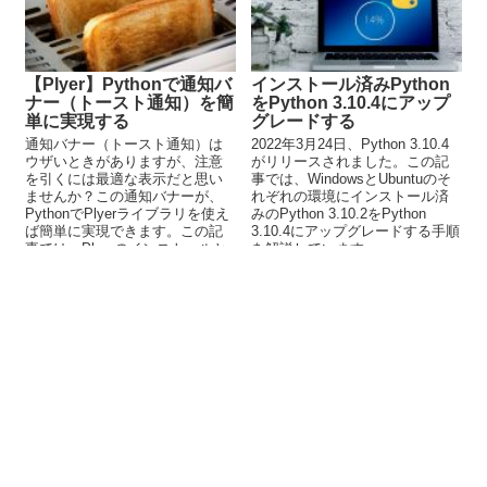
【Plyer】Pythonで通知バ
インストール済みPython
ナー（トースト通知）を簡
をPython 3.10.4にアップ
単に実現する
グレードする
通知バナー（トースト通知）は
2022年3月24日、Python 3.10.4
ウザいときがありますが、注意
がリリースされました。この記
を引くには最適な表示だと思い
事では、WindowsとUbuntuのそ
ませんか？この通知バナーが、
れぞれの環境にインストール済
PythonでPlyerライブラリを使え
みのPython 3.10.2をPython
ば簡単に実現できます。この記
3.10.4にアップグレードする手順
事では、Plyerのインストールと
を解説しています。
使い方について解説していま
す。