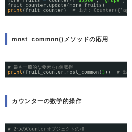
more_fruits 
=
Counter([
'apple'
, 
'grape'
, 
'
fruit_counter.update(more_fruits)
print
(fruit_counter)  
# 出力: Counter({'app
most_common()メソッドの応用
# 最も一般的な要素をn個取得
print
(fruit_counter.most_common(
3
))  
# 出力:
カウンターの数学的操作
# 2つのCounterオブジェクトの和