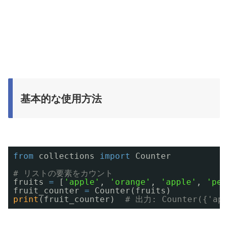
基本的な使用方法
from
collections 
import
Counter
# リストの要素をカウント
fruits 
=
[
'apple'
, 
'orange'
, 
'apple'
, 
'pea
fruit_counter 
=
Counter(fruits)
print
(fruit_counter)  
# 出力: Counter({'app