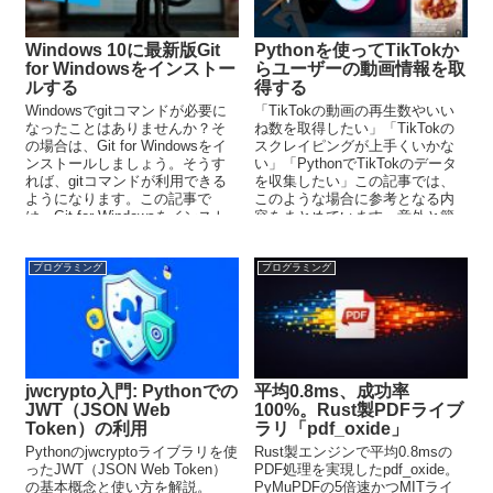
Windows 10に最新版Git
Pythonを使ってTikTokか
for Windowsをインストー
らユーザーの動画情報を取
ルする
得する
Windowsでgitコマンドが必要に
「TikTokの動画の再生数やいい
なったことはありませんか？そ
ね数を取得したい」「TikTokの
の場合は、Git for Windowsをイ
スクレイピングが上手くいかな
ンストールしましょう。そうす
い」「PythonでTikTokのデータ
れば、gitコマンドが利用できる
を収集したい」この記事では、
ようになります。この記事で
このような場合に参考となる内
は、Git for Windowsをインスト
容をまとめています。意外と簡
ールする方法を解説していま
単にできるので、気軽に試せま
す。
す。
プログラミング
プログラミング
jwcrypto入門: Pythonでの
平均0.8ms、成功率
JWT（JSON Web
100%。Rust製PDFライブ
Token）の利用
ラリ「pdf_oxide」
Pythonのjwcryptoライブラリを使
Rust製エンジンで平均0.8msの
ったJWT（JSON Web Token）
PDF処理を実現したpdf_oxide。
の基本概念と使い方を解説。
PyMuPDFの5倍速かつMITライ