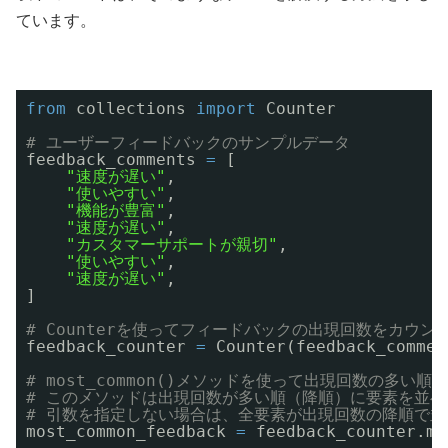
ています。
from
collections 
import
Counter
# ユーザーフィードバックのサンプルデータ
feedback_comments 
=
[
"速度が遅い"
,
"使いやすい"
,
"機能が豊富"
,
"速度が遅い"
,
"カスタマーサポートが親切"
,
"使いやすい"
,
"速度が遅い"
,
]
# Counterを使ってフィードバックの出現回数をカウン
feedback_counter 
=
Counter(feedback_commen
# most_common()メソッドを使って出現回数の多い順
# このメソッドは出現回数が多い順（降順）に要素を並
# 引数を指定しない場合は、全要素が出現回数の降順で
most_common_feedback 
=
feedback_counter.mo