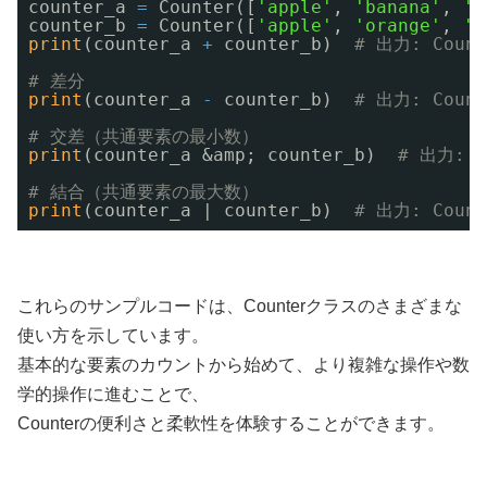
counter_a 
=
Counter([
'apple'
, 
'banana'
, 
'c
counter_b 
=
Counter([
'apple'
, 
'orange'
, 
'b
print
(counter_a 
+
counter_b)  
# 出力: Count
# 差分
print
(counter_a 
-
counter_b)  
# 出力: Count
# 交差（共通要素の最小数）
print
(counter_a &amp; counter_b)  
# 出力: C
# 結合（共通要素の最大数）
print
(counter_a | counter_b)  
# 出力: Count
これらのサンプルコードは、Counterクラスのさまざまな
使い方を示しています。
基本的な要素のカウントから始めて、より複雑な操作や数
学的操作に進むことで、
Counterの便利さと柔軟性を体験することができます。