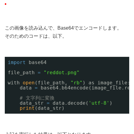
この画像を読み込んで、Base64でエンコードします。
そのためのコードは、以下。
import
base64
file_path 
=
"reddot.png"
with 
open
(file_path, 
"rb"
) as image_file:
data 
=
base64.b64encode(image_file.rea
# 文字列に変換
data_str 
=
data.decode(
'utf-8'
)
print
(data_str)