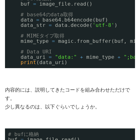
buf 
=
image_file.read()
# base64のdata取得
data 
=
base64.b64encode(buf)
data_str 
=
data.decode(
'utf-8'
)
# MIMEタイプ取得
mime_type 
=
magic.from_buffer(buf, mim
# Data URI
data_uri 
=
"data:"
+
mime_type 
+
";bas
print
(data_uri)
内容的には、説明してきたコードを組み合わせただけで
す。
少し異なるのは、以下ぐらいでしょうか。
# bufに格納
buf 
=
image_file.read()