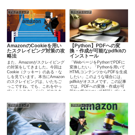
ぎ、読みやすいコードを書くテ
す。
クニックを身につけよう。
プログラミング
プログラミング
AmazonのCookieを用い
【Python】PDFへの変
たスクレイピング対策の攻
換・作成が可能なpdfkitの
略法
インストール
また、Amazonがスクレイピング
「WebページをPythonでPDFに
の対策をしてきました。今回は
変換したい」「Pythonを用いて
Cookie（クッキー）のある・な
HTMLコンテンツからPDFを生成
しを見ています。本当にAmazon
したい」このような場合には、
のスクレイピングは、いたちご
pdfkitがオススメです。この記事
っこですね。でも、これをやっ
では、PDFへの変換・作成が可
ていくとスクレイピングのスキ
能なpdfkitについて解説していま
ルはドンドンと向上していきま
す。
す。ドラゴンボールのようなモ
ノですね。
プログラミング
プログラミング