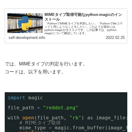
MIMEタイプ取得可能なpython-magicのイン
ストール
「PythonでMIMEタイプを判別したい」「Pythonでfileコマ
ンドと同じようなことをしたい」このような場合には、
python-magicがオススメです。この記事では、python-
magicについて解説しています。
self-development.info
2022.02.25
では、MIMEタイプの判定を行います。
コードは、以下を用います。
import
magic
file_path 
=
"reddot.png"
with 
open
(file_path, 
"rb"
) as image_file:
# MIMEタイプ取得
mime_type 
=
magic.from_buffer(image_fi