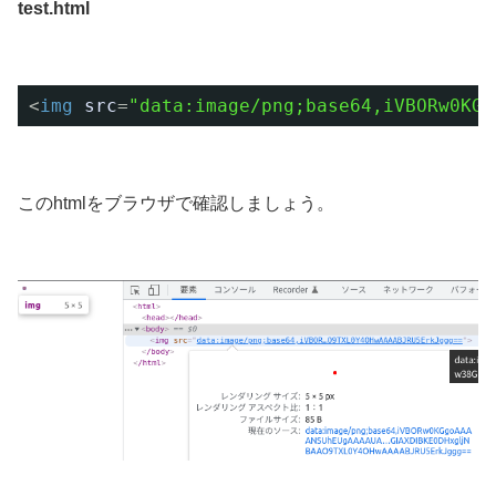
test.html
<
img
src
=
"data:image/png;base64,iVBORw0KGg
このhtmlをブラウザで確認しましょう。