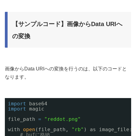
【サンプルコード】画像からData URIへ
の変換
画像からData URIへの変換を行うのは、以下のコードと
なります。
import
base64
import
magic
file_path 
=
"reddot.png"
with 
open
(file_path, 
"rb"
) as image_file:
# bufに格納