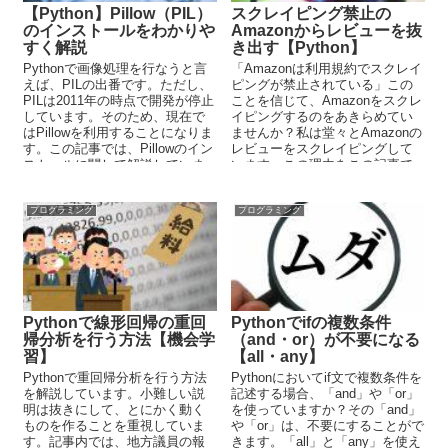
【Python】Pillow（PIL）
スクレイピング禁止の
のインストールをわかりや
Amazonからレビューを抜
すく解説
き出す【Python】
Pythonで画像処理を行なうと言
「Amazonは利用規約でスクレイ
えば、PILの出番です。ただし、
ピングが禁止されている」この
PILは2011年の時点で開発が停止
ことを信じて、Amazonをスクレ
しています。そのため、現在で
イピングするのをあきらめてい
はPillowを利用することになりま
ませんか？私は堂々とAmazonの
す。この記事では、Pillowのイン
レビューをスクレイピングして
ストールに関して解説していま
います。この理由をこの記事で
す。
は説明しています。
プログラミング
プログラミング
Pythonで線形回帰の重回
Pythonでifの複数条件
帰分析を行う方法【機会学
（and・or）が不要になる
習】
【all・any】
Pythonで重回帰分析を行う方法
Pythonにおいてif文で複数条件を
を解説しています。小難しい説
記述する場合、「and」や「or」
明は抜きにして、とにかく動く
を使っていますか？その「and」
ものを作ることを重視していま
や「or」は、不要にすることがで
す。記事内では、地方議員の報
きます。「all」と「any」を使え