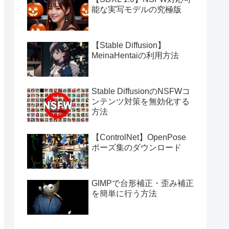
能な実写モデルの究極版
【Stable Diffusion】
MeinaHentaiの利用方法
Stable DiffusionのNSFWコ
ンテンツ対策を無効化する
方法
【ControlNet】OpenPose
ポーズ集のダウンロード
GIMPで台形補正・歪み補正
を簡単に行う方法