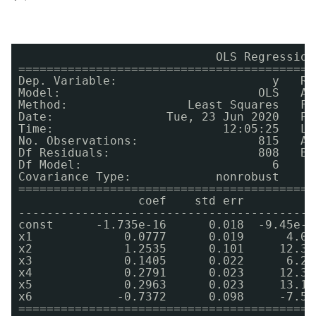
OLS Regression
==========================================
Dep. Variable:                      y   R-
Model:                            OLS   Ad
Method:                 Least Squares   F-
Date:                Tue, 23 Jun 2020   Pr
Time:                        12:05:25   Lo
No. Observations:                 815   AI
Df Residuals:                     808   BI
Df Model:                           6     
Covariance Type:            nonrobust     
==========================================
coef    std err          
------------------------------------------
const      -1.735e-16      0.018  -9.45e-1
x1             0.0777      0.019      4.03
x2             1.2535      0.101     12.37
x3             0.1405      0.022      6.29
x4             0.2791      0.023     12.36
x5             0.2963      0.023     13.10
x6            -0.7372      0.098     -7.53
==========================================