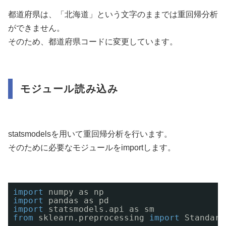
都道府県は、「北海道」という文字のままでは重回帰分析
ができません。
そのため、都道府県コードに変更しています。
モジュール読み込み
statsmodelsを用いて重回帰分析を行います。
そのために必要なモジュールをimportします。
import
numpy as np
import
pandas as pd
import
statsmodels.api as sm
from
sklearn.preprocessing 
import
Standard