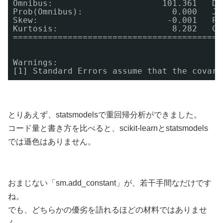
Omnibus:                      101.361   Du
Prob(Omnibus):                  0.000   Ja
Skew:                          -0.001   Pr
Kurtosis:                       8.282   Co
==========================================
Warnings:
[1] Standard Errors assume that the covari
とりあえず、statsmodelsで重回帰分析ができました。
コード量と書き方を比べると、scikit-learnとstatsmodels
では遜色はありません。
おまじない「sm.add_constant」が、若干手間なだけです
ね。
でも、どちらかの優劣を語れるほどの材料ではありませ