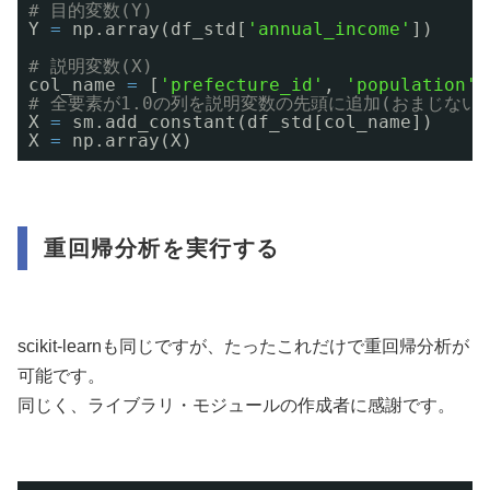
# 目的変数(Y)
Y 
=
np.array(df_std[
'annual_income'
])
# 説明変数(X)
col_name 
=
[
'prefecture_id'
, 
'population'
,
# 全要素が1.0の列を説明変数の先頭に追加(おまじない)
X 
=
sm.add_constant(df_std[col_name])
X 
=
np.array(X)
重回帰分析を実行する
scikit-learnも同じですが、たったこれだけで重回帰分析が
可能です。
同じく、ライブラリ・モジュールの作成者に感謝です。