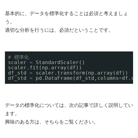
基本的に、データを標準化することは必須と考えましょ
う。
適切な分析を行うには、必須だということです。
# 標準化
scaler 
=
StandardScaler()
scaler.fit(np.array(df))
df_std 
=
scaler.transform(np.array(df))
df_std 
=
pd.DataFrame(df_std,columns
=
df.co
データの標準化については、次の記事で詳しく説明してい
ます。
興味のある方は、そちらをご覧ください。