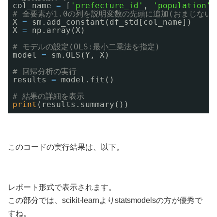
col_name 
=
[
'prefecture_id'
, 
'population'
,
# 全要素が1.0の列を説明変数の先頭に追加(おまじない)
X 
=
sm.add_constant(df_std[col_name])
X 
=
np.array(X)
# モデルの設定(OLS:最小二乗法を指定)
model 
=
sm.OLS(Y, X)
# 回帰分析の実行
results 
=
model.fit()
# 結果の詳細を表示
print
(results.summary())
このコードの実行結果は、以下。
レポート形式で表示されます。
この部分では、scikit-learnよりstatsmodelsの方が優秀で
すね。