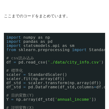
ここまでのコードをまとめています。
import
numpy as np
import
pandas as pd
import
statsmodels.api as sm
from
sklearn.preprocessing 
import
Standard
# csv読み込み
df 
=
pd.read_csv(
'./data/city_info.csv'
)
# 標準化
scaler 
=
StandardScaler()
scaler.fit(np.array(df))
df_std 
=
scaler.transform(np.array(df))
df_std 
=
pd.DataFrame(df_std,columns
=
df.co
# 目的変数(Y)
Y 
=
np.array(df_std[
'annual_income'
])
# 説明変数(X)