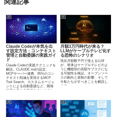
関連記事
AI
AI
Claude Codeが本気を出
月額3万円時代が来る？
す設定方法：コンテキスト
LLMがケーブルテレビ化す
管理と自動委譲の実践ガイ
る恐怖のシナリオ
ド
現在月額数千円で使えるLLM
が、将来はケーブルテレビのよ
Claude Codeの実践テクニックを
うに機能別の高額サブスクにな
解説。CLAUDE.mdの設定、
る可能性を検証。オープンソー
MCPサーバー連携、85%のコン
スの動向と規制の影響、そして
テキスト削減を実現するMCP
今私たちがすべきことを解説し
Tool Search、カスタムエージェ
ます。
ントによる自動委譲など、開発
効率を高める方法をまとめまし
た。
AI
AI