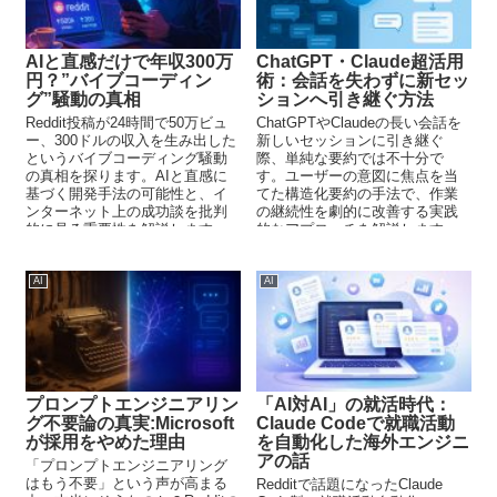
AIと直感だけで年収300万
ChatGPT・Claude超活用
円？”バイブコーディン
術：会話を失わずに新セッ
グ”騒動の真相
ションへ引き継ぐ方法
Reddit投稿が24時間で50万ビュ
ChatGPTやClaudeの長い会話を
ー、300ドルの収入を生み出した
新しいセッションに引き継ぐ
というバイブコーディング騒動
際、単純な要約では不十分で
の真相を探ります。AIと直感に
す。ユーザーの意図に焦点を当
基づく開発手法の可能性と、イ
てた構造化要約の手法で、作業
ンターネット上の成功談を批判
の継続性を劇的に改善する実践
的に見る重要性を解説します。
的なアプローチを解説します。
AI
AI
プロンプトエンジニアリン
「AI対AI」の就活時代：
グ不要論の真実:Microsoft
Claude Codeで就職活動
が採用をやめた理由
を自動化した海外エンジニ
アの話
「プロンプトエンジニアリング
はもう不要」という声が高まる
Redditで話題になったClaude