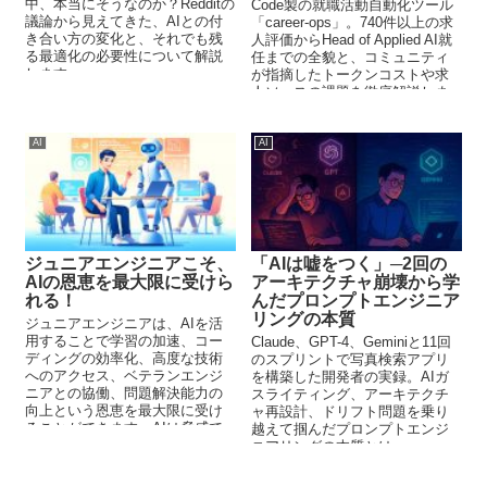
中、本当にそうなのか？Redditの
Code製の就職活動自動化ツール
議論から見えてきた、AIとの付
「career-ops」。740件以上の求
き合い方の変化と、それでも残
人評価からHead of Applied AI就
る最適化の必要性について解説
任までの全貌と、コミュニティ
します。
が指摘したトークンコストや求
人ソースの課題を徹底解説しま
す。
AI
AI
ジュニアエンジニアこそ、
「AIは嘘をつく」─2回の
AIの恩恵を最大限に受けら
アーキテクチャ崩壊から学
れる！
んだプロンプトエンジニア
リングの本質
ジュニアエンジニアは、AIを活
用することで学習の加速、コー
Claude、GPT-4、Geminiと11回
ディングの効率化、高度な技術
のスプリントで写真検索アプリ
へのアクセス、ベテランエンジ
を構築した開発者の実録。AIガ
ニアとの協働、問題解決能力の
スライティング、アーキテクチ
向上という恩恵を最大限に受け
ャ再設計、ドリフト問題を乗り
ることができます。AIは脅威で
越えて掴んだプロンプトエンジ
はなく、飛躍のチャンスです。
ニアリングの本質とは。