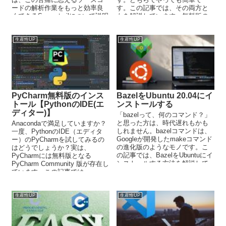
ードの解析作業をもっと効率良
す。この記事では、その両方と
くできるSourcetrailについて説明
もを解説しています。無料版の
しています。今回は、Windows
PyCharmをインストールした
へのインストールを解説してい
ら、まずは日本語化から実施し
ます。
ましょう。
生産性UP
生産性UP
PyCharm無料版のインス
BazelをUbuntu 20.04にイ
トール【PythonのIDE(エ
ンストールする
ディター)】
「bazelって、何のコマンド？」
と思った方は、時代遅れもかも
Anacondaで満足していますか？
しれません。bazelコマンドは、
一度、PythonのIDE（エディタ
Googleが開発したmakeコマンド
ー）のPyCharmを試してみるの
の進化版のようなモノです。こ
はどうでしょうか？実は、
の記事では、BazelをUbuntuにイ
PyCharmには無料版となる
ンストールする方法を解説して
PyCharm Community 版が存在し
います。
ています。この記事では、
PyCharm Community 版のインス
トールに関して解説していま
す。
生産性UP
生産性UP