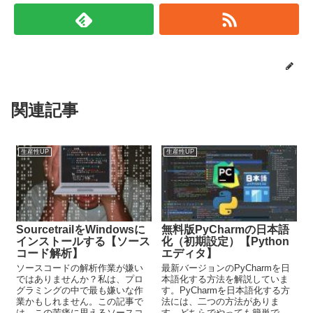
関連記事
生産性UP
生産性UP
SourcetrailをWindowsに
無料版PyCharmの日本語
インストールする【ソース
化（初期設定）【Python
コード解析】
エディタ】
ソースコードの解析作業が嫌い
最新バージョンのPyCharmを日
ではありませんか？私は、プロ
本語化する方法を解説していま
グラミングの中で最も嫌いな作
す。PyCharmを日本語化する方
業かもしれません。この記事で
法には、二つの方法がありま
は、この苦痛に思えるソースコ
す。どちらでやっても簡単で