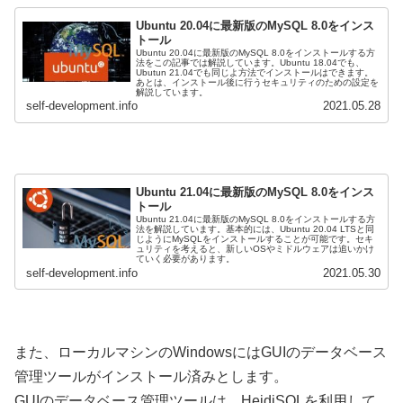
Ubuntu 20.04に最新版のMySQL 8.0をインス
トール
Ubuntu 20.04に最新版のMySQL 8.0をインストールする方
法をこの記事では解説しています。Ubuntu 18.04でも、
Ubutun 21.04でも同じよ方法でインストールはできます。
あとは、インストール後に行うセキュリティのための設定を
解説しています。
self-development.info
2021.05.28
Ubuntu 21.04に最新版のMySQL 8.0をインス
トール
Ubuntu 21.04に最新版のMySQL 8.0をインストールする方
法を解説しています。基本的には、Ubuntu 20.04 LTSと同
じようにMySQLをインストールすることが可能です。セキ
ュリティを考えると、新しいOSやミドルウェアは追いかけ
ていく必要があります。
self-development.info
2021.05.30
また、ローカルマシンのWindowsにはGUIのデータベース
管理ツールがインストール済みとします。
GUIのデータベース管理ツールは、HeidiSQLを利用して