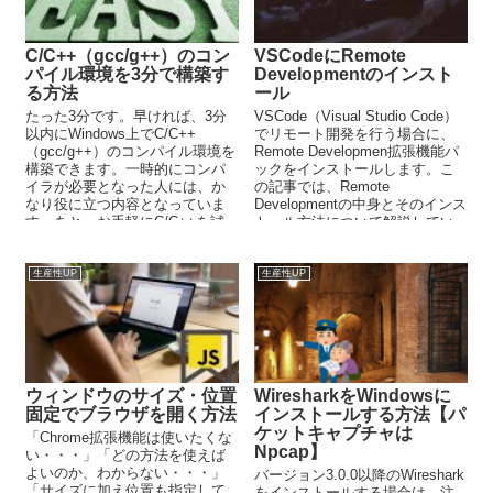
C/C++（gcc/g++）のコン
VSCodeにRemote
パイル環境を3分で構築す
Developmentのインスト
る方法
ール
たった3分です。早ければ、3分
VSCode（Visual Studio Code）
以内にWindows上でC/C++
でリモート開発を行う場合に、
（gcc/g++）のコンパイル環境を
Remote Developmen拡張機能パ
構築できます。一時的にコンパ
ックをインストールします。こ
イラが必要となった人には、か
の記事では、Remote
なり役に立つ内容となっていま
Developmentの中身とそのインス
す。あと、お手軽にC/C++を試
トール方法について解説してい
したい人にもおススメの内容で
ます。
す。
生産性UP
生産性UP
ウィンドウのサイズ・位置
WiresharkをWindowsに
固定でブラウザを開く方法
インストールする方法【パ
ケットキャプチャは
「Chrome拡張機能は使いたくな
Npcap】
い・・・」「どの方法を使えば
よいのか、わからない・・・」
バージョン3.0.0以降のWireshark
「サイズに加え位置も指定して
をインストールする場合は、注