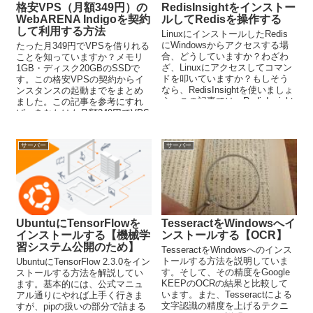
格安VPS（月額349円）の
RedisInsightをインストー
WebARENA Indigoを契約
ルしてRedisを操作する
して利用する方法
LinuxにインストールしたRedis
にWindowsからアクセスする場
たった月349円でVPSを借りれる
合、どうしていますか？わざわ
ことを知っていますか？メモリ
ざ、Linuxにアクセスしてコマン
1GB・ディスク20GBのSSDで
ドを叩いていますか？もしそう
す。この格安VPSの契約からイ
なら、RedisInsightを使いましょ
ンスタンスの起動までをまとめ
う。この記事では、RedisInsight
ました。この記事を参考にすれ
について解説しています。
ば、あなたはも月額349円でVPS
を自由に扱うことが可能です。
サーバー
サーバー
UbuntuにTensorFlowを
TesseractをWindowsへイ
インストールする【機械学
ンストールする【OCR】
習システム公開のため】
TesseractをWindowsへのインス
トールする方法を説明していま
UbuntuにTensorFlow 2.3.0をイン
す。そして、その精度をGoogle
ストールする方法を解説してい
KEEPのOCRの結果と比較して
ます。基本的には、公式マニュ
います。また、Tesseractによる
アル通りにやれば上手く行きま
文字認識の精度を上げるテクニ
すが、pipの扱いの部分で詰まる