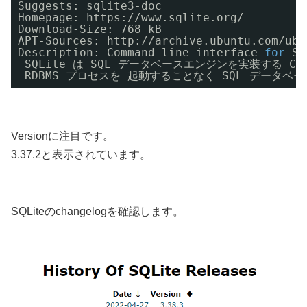
Suggests: sqlite3-doc 
Homepage: https:
//www
.sqlite.org/ 
Download-Size: 768 kB 
APT-Sources: http:
//archive
.ubuntu.com
/ubu
Description: Command line interface 
for
SQ
SQLite は SQL データベースエンジンを実装する 
RDBMS プロセスを 起動することなく SQL データ
Versionに注目です。
3.37.2と表示されています。
SQLiteのchangelogを確認します。