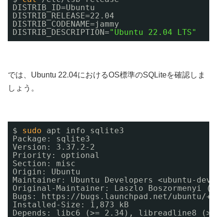
DISTRIB_ID=Ubuntu 
DISTRIB_RELEASE=22.04 
DISTRIB_CODENAME=jammy 
DISTRIB_DESCRIPTION=
"Ubuntu 22.04 LTS"
では、Ubuntu 22.04におけるOS標準のSQLiteを確認しま
しょう。
$ 
sudo
apt info sqlite3 
Package: sqlite3 
Version: 3.37.2-2 
Priority: optional 
Section: misc 
Origin: Ubuntu 
Maintainer: Ubuntu Developers <ubuntu-deve
Original-Maintainer: Laszlo Boszormenyi (G
Bugs: https:
//bugs
.launchpad.net
/ubuntu/
+f
Installed-Size: 1,873 kB 
Depends: libc6 (>= 2.34), libreadline8 (>=