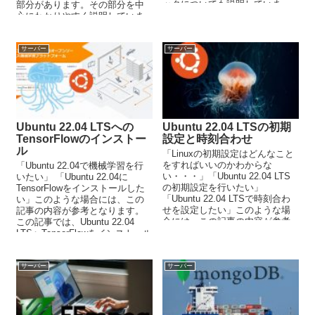
ックについても説明していま
部分があります。その部分を中
す。
心にわかりやすく説明していま
す。また、コピペで作業ができ
るようにコマンドをすべて載せ
ています。
サーバー
サーバー
Ubuntu 22.04 LTSへの
Ubuntu 22.04 LTSの初期
TensorFlowのインストー
設定と時刻合わせ
ル
「Linuxの初期設定はどんなこと
をすればいいのかわからな
「Ubuntu 22.04で機械学習を行
い・・・」「Ubuntu 22.04 LTS
いたい」 「Ubuntu 22.04に
の初期設定を行いたい」
TensorFlowをインストールした
「Ubuntu 22.04 LTSで時刻合わ
い」このような場合には、この
せを設定したい」このような場
記事の内容が参考となります。
合には、この記事の内容が参考
この記事では、Ubuntu 22.04
となります。
LTSへTensorFlowをインストール
する方法を解説しています。
サーバー
サーバー