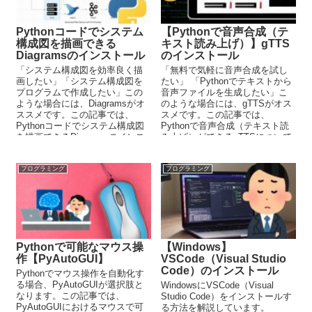
Pythonコードでシステム
【Pythonで音声合成（テ
構成図を描画できる
キスト読み上げ）】gTTS
Diagramsのインストール
のインストール
「システム構成図を効率良く描
「無料で気軽に音声合成を試し
画したい」「システム構成図を
たい」 「Pythonでテキストから
プログラムで作成したい」この
音声ファイルを生成したい」こ
ような場合には、Diagramsがオ
のような場合には、gTTSがオス
ススメです。この記事では、
スメです。この記事では、
Pythonコードでシステム構成図
Pythonで音声合成（テキスト読
を描画できるDiagramsのインス
み上げ）ができるgTTSについて
トールを中心に解説していま
解説しています。
す。
プログラミング
プログラミング
Pythonで可能なマウス操
【Windows】
作【PyAutoGUI】
VSCode（Visual Studio
Code）のインストール
Pythonでマウス操作を自動化す
る場合、PyAutoGUIが選択肢と
WindowsにVSCode（Visual
なります。この記事では、
Studio Code）をインストールす
PyAutoGUIにおけるマウスで可
る方法を解説しています。