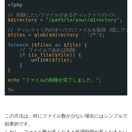
<?php
// 削除したいファイルがあるディレクトリのパス
$directory
= 
"/path/to/your/directory"
;
// ディレクトリ内のすべてのファイルを取得（隠しファ
$files
= 
glob
(
$directory
. 
'/*'
);
foreach
(
$files
as
$file
) {
// ファイルであれば削除
if
(
is_file
(
$file
)) {
unlink(
$file
);
}
}
echo
"ファイルの削除が完了しました。"
;
?>
この方法は、特にファイル数が少ない場合にはシンプルで
効果的です。
しかし、ファイル数が多くなると処理時間が長くなるとい