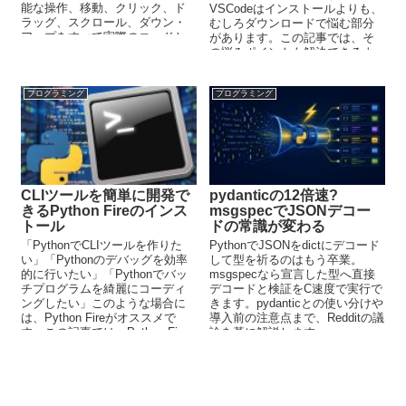
能な操作、移動、クリック、ド
VSCodeはインストールよりも、
ラッグ、スクロール、ダウン・
むしろダウンロードで悩む部分
アップをすべて実際のコードと
があります。この記事では、そ
ともに載せて解説しています。
の悩みポイントも解決できるよ
うに説明しています。
プログラミング
プログラミング
CLIツールを簡単に開発で
pydanticの12倍速?
きるPython Fireのインス
msgspecでJSONデコー
トール
ドの常識が変わる
「PythonでCLIツールを作りた
PythonでJSONをdictにデコード
い」「Pythonのデバッグを効率
して型を祈るのはもう卒業。
的に行いたい」「Pythonでバッ
msgspecなら宣言した型へ直接
チプログラムを綺麗にコーディ
デコードと検証をC速度で実行で
ングしたい」このような場合に
きます。pydanticとの使い分けや
は、Python Fireがオススメで
導入前の注意点まで、Redditの議
す。この記事では、Python Fire
論を基に解説します。
について解説しています。