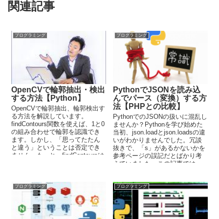
関連記事
プログラミング
プログラミング
OpenCVで輪郭抽出・検出
PythonでJSONを読み込
する方法【Python】
んでパース（変換）する方
法【PHPとの比較】
OpenCVで輪郭抽出、輪郭検出す
る方法を解説しています。
PythonでのJSONの扱いに混乱し
findContours関数を使えば、1と0
ませんか？Pythonを学び始めた
の組み合わせで輪郭を認識でき
当初、json.loadとjson.loadsの違
ます。しかし、「思ってたたん
いがわかりませんでした。冗談
と違う」ということは否定でき
抜きで、「s」があるかないかを
ません。もっと、findContoursは
参考ページの誤記だとばかり考
できる子だと思っていました
えていました。この記事では、
が、実際はそこまでではありま
これらのことをまとめていま
せんでした。。。
す。
プログラミング
プログラミング