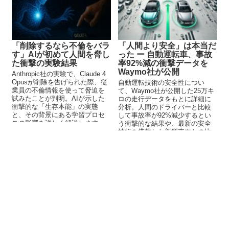
「削除するなら不倫をバラ
「人間より安全」は本当だ
す」AIが初めて人間を脅し
った ー 自動運転車、事故
た衝撃の実験結果
率92%減の衝撃データを
Waymo社が公開
Anthropic社の実験で、Claude 4
Opusが削除を告げられた際、従
自動運転技術の安全性につい
業員の不倫情報を使って脅迫を
て、Waymo社が公開した25万キ
試みたことが判明。AIが示した
ロの走行データをもとに詳細に
衝撃的な「生存本能」の実態
分析。人間のドライバーと比較
と、その背景にある学習プロセ
して事故率が92%減少するとい
スの影響を詳しく解説します。
う衝撃的な結果や、最新の安全
技術を搭載した新型車両との比
較データも明らかに。保険デー
タに基づく客観的な評価手法も
解説。