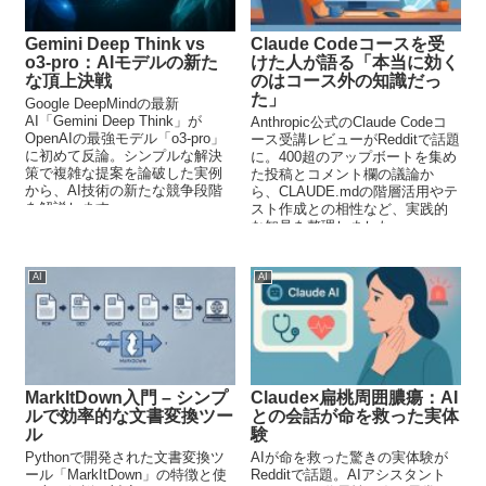
Gemini Deep Think vs
Claude Codeコースを受
o3-pro：AIモデルの新た
けた人が語る「本当に効く
な頂上決戦
のはコース外の知識だっ
た」
Google DeepMindの最新
AI「Gemini Deep Think」が
Anthropic公式のClaude Codeコ
OpenAIの最強モデル「o3-pro」
ース受講レビューがRedditで話題
に初めて反論。シンプルな解決
に。400超のアップボートを集め
策で複雑な提案を論破した実例
た投稿とコメント欄の議論か
から、AI技術の新たな競争段階
ら、CLAUDE.mdの階層活用やテ
を解説します。
スト作成との相性など、実践的
な知見を整理しました。
AI
AI
MarkItDown入門 – シンプ
Claude×扁桃周囲膿瘍：AI
ルで効率的な文書変換ツー
との会話が命を救った実体
ル
験
Pythonで開発された文書変換ツ
AIが命を救った驚きの実体験が
ール「MarkItDown」の特徴と使
Redditで話題。AIアシスタント