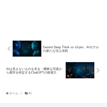
Gemini Deep Think vs o3-pro：AIモデル
の新たな頂上決戦
AIは見えないものを見る：曖昧な写真か
ら都市を特定するChatGPTの推測力
ホーム
AI