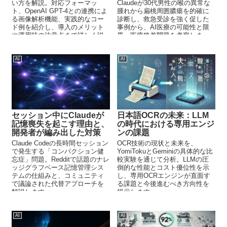
い方を解説。対応フォーマッ
Claudeが30代男性の喉の異常な
ト、OpenAI GPT-4との連携によ
腫れから扁桃周囲膿瘍を的確に
る画像解析機能、実践的なコー
診断し、救急受診を強く促した
ド例を紹介し、導入のメリット
事例から、AI医療の可能性と限
や運用時の注意点まで詳しく説
界、医療格差問題を考察しま
明します。
す。
AI
AI
セッション中にClaudeが
日本語OCRの未来：LLM
記憶喪失を起こす理由と、
の時代における専用エンジ
開発者が編み出した対策
ンの課題
Claude Codeの長時間セッション
OCR技術の現状と未来を、
で発生する「コンパクション健
YomiTokuとGeminiの具体的な比
忘症」問題。Redditで話題のナレ
較実験を通じて分析。LLMの圧
ッジグラフベース記憶管理シス
倒的な性能とコスト優位性を示
テムの仕組みと、コミュニティ
し、専用OCRエンジンが直面す
で議論された代替アプローチを
る課題と今後進むべき方向性を
解説します。
提示します。
AI
AI