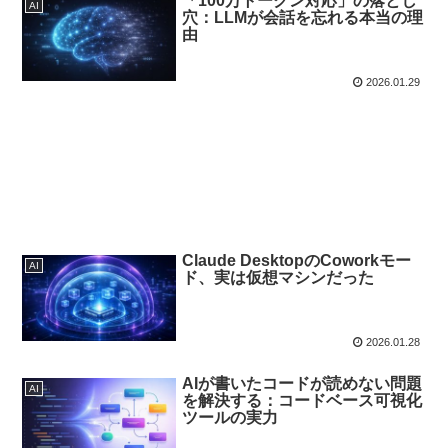
「100万トークン対応」の落とし
AI
穴：LLMが会話を忘れる本当の理
由
2026.01.29
Claude DesktopのCoworkモー
AI
ド、実は仮想マシンだった
2026.01.28
AIが書いたコードが読めない問題
AI
を解決する：コードベース可視化
ツールの実力