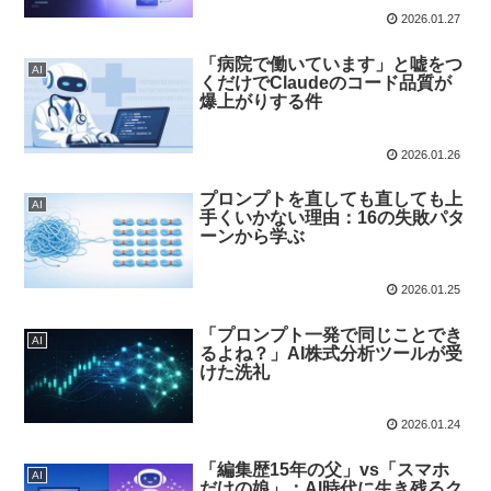
2026.01.27
「病院で働いています」と嘘をつ
AI
くだけでClaudeのコード品質が
爆上がりする件
2026.01.26
プロンプトを直しても直しても上
AI
手くいかない理由：16の失敗パタ
ーンから学ぶ
2026.01.25
「プロンプト一発で同じことでき
AI
るよね？」AI株式分析ツールが受
けた洗礼
2026.01.24
「編集歴15年の父」vs「スマホ
AI
だけの娘」：AI時代に生き残るク