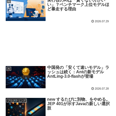
実行役のAIは「賢くない方がい
AI
い」？ベンチマーク上位モデルほ
ど暴走する理由
2026.07.29
中国発の「安くて速いモデル」ラ
AI
ッシュは続く：Antの新モデル
AntLing-3.0-flashが登場
2026.07.28
new するたびに別物、をやめる。
プログラミング
JEP 401が示すJavaの新しい選択
肢