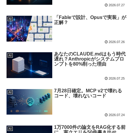
2026.07.27
「Fableで設計、Opusで実装」が
AI
正解？
2026.07.26
あなたのCLAUDE.mdはもう時代
AI
遅れ？Anthropicがシステムプロ
ンプトを80%削った理由
2026.07.25
7月28日確定。MCP v2で壊れる
AI
コード、壊れないコード
2026.07.24
1万7000件の論文をRAG化する前
AI
に、実クエリを50件書き出せ