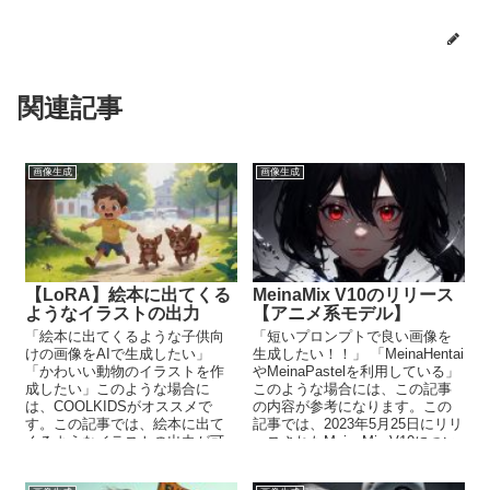
関連記事
画像生成
画像生成
【LoRA】絵本に出てくる
MeinaMix V10のリリース
ようなイラストの出力
【アニメ系モデル】
「絵本に出てくるような子供向
「短いプロンプトで良い画像を
けの画像をAIで生成したい」
生成したい！！」 「MeinaHentai
「かわいい動物のイラストを作
やMeinaPastelを利用している」
成したい」このような場合に
このような場合には、この記事
は、COOLKIDSがオススメで
の内容が参考になります。この
す。この記事では、絵本に出て
記事では、2023年5月25日にリリ
くるようなイラストの出力が可
ースされたMeinaMix V10につい
能なLoRAであるCOOLKIDSにつ
て解説しています。
いて解説しています。