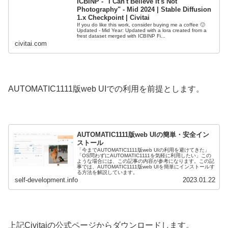
ICBINP - "I Can't Believe It's Not
Photography" - Mid 2024 | Stable Diffusion
1.x Checkpoint | Civitai
If you do like this work, consider buying me a coffee 🙂
Updated - Mid Year: Updated with a lora created from a
frest dataset merged with ICBINP Fi...
civitai.com
AUTOMATIC1111版web UIでの利用を前提とします。
AUTOMATIC1111版web UIの簡単・安全イン
ストール
「今までAUTOMATIC1111版web UIの利用を避けてきた」
「OS問わずにAUTOMATIC1111を気軽に利用したい」この
ような場合には、この記事の内容が参考になります。この記
事では、AUTOMATIC1111版web UIを簡単にインストールす
る方法を解説しています。
self-development.info
2023.01.22
上記Civitaiの公式ページからダウンロードします。