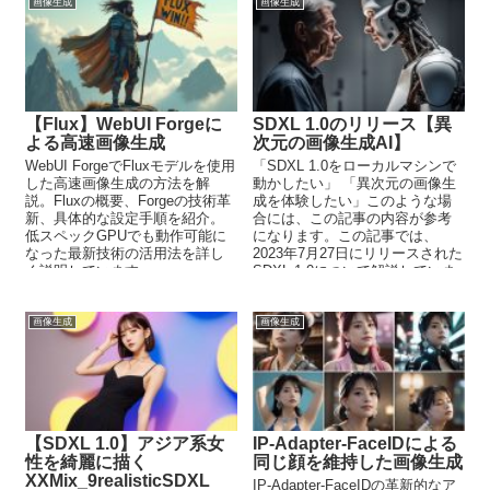
画像生成
画像生成
【Flux】WebUI Forgeに
SDXL 1.0のリリース【異
よる高速画像生成
次元の画像生成AI】
WebUI ForgeでFluxモデルを使用
「SDXL 1.0をローカルマシンで
した高速画像生成の方法を解
動かしたい」 「異次元の画像生
説。Fluxの概要、Forgeの技術革
成を体験したい」このような場
新、具体的な設定手順を紹介。
合には、この記事の内容が参考
低スペックGPUでも動作可能に
になります。この記事では、
なった最新技術の活用法を詳し
2023年7月27日にリリースされた
く説明しています。
SDXL 1.0について解説していま
す。
画像生成
画像生成
【SDXL 1.0】アジア系女
IP-Adapter-FaceIDによる
性を綺麗に描く
同じ顔を維持した画像生成
XXMix_9realisticSDXL
IP-Adapter-FaceIDの革新的なア