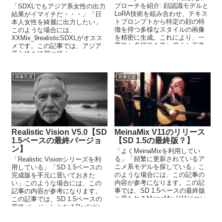
プローチを紹介: 顔認識モデルと
「SDXLでもアジア系女性の出力
LoRA技術を組み合わせ、テキス
結果がイマイチだ・・・」「日
トプロンプトから特定の顔の特
本人女性を綺麗に出力したい」
徴を持つ多様なスタイルの画像
このような場合には、
を精密に生成。これにより、一
XXMix_9realisticSDXLがオスス
貫性と多様性を兼ね備えた画像
メです。この記事では、アジア
生成が可能に。
系女性を綺麗に描く
XXMix_9realisticSDXLについて
解説しています。
画像生成
画像生成
Realistic Vision V5.0【SD
MeinaMix V11のリリース
1.5ベースの最終バージョ
【SD 1.5の最終版？】
ン】
「よくMeinaMixを利用してい
る」「頻繁に更新されているア
「Realistic Visionシリーズを利
ニメ系モデルを探している」こ
用している」「SD 1.5ベースの
のような場合には、この記事の
完成版を手元に置いておきた
内容が参考になります。この記
い」このような場合には、この
事では、SD 1.5ベースの最終版
記事の内容が参考になります。
と思われるMeinaMix V11につい
この記事では、SD 1.5ベースの
て解説しています。
最終バージョンとなるRealistic
Vision V5.0について解説してい